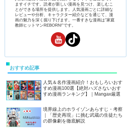
ますイチです。読者が新しい漫画を見つけ、楽しむこ
とができる場所を提供します。人気漫画ごとに詳細な
レビューや分析、キャラクター紹介などを通じて、漫
画の魅力を深く掘り下げます。一番すきな漫画は”家庭
教師ヒットマンREBORN!”です。
おすすめ記事
人気＆名作漫画紹介！おもしろいおす
すめ漫画100選【絶対ハズさないおす
すめ漫画ランキング】｜Mangax厳選
境界線上のホライゾンあらすじ・考察
｜「歴史再現」に挑む武蔵の生徒たち
の群像劇を徹底解説