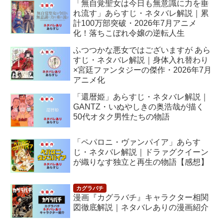
「無自覚聖女は今日も無意識に力を垂
れ流す」あらすじ・ネタバレ解説｜累
計100万部突破・2026年7月アニメ
化！落ちこぼれ令嬢の逆転人生
ふつつかな悪女ではございますが あら
すじ・ネタバレ解説｜身体入れ替わり
×宮廷ファンタジーの傑作・2026年7月
アニメ化
「還暦姫」あらすじ・ネタバレ解説｜
GANTZ・いぬやしきの奥浩哉が描く
50代オタク男性たちの物語
「ペパロニ・ヴァンパイア」あらす
じ・ネタバレ解説｜ドラァグクイーン
が織りなす独立と再生の物語【感想】
漫画『カグラバチ』キャラクター相関
図徹底解説｜ネタバレありの漫画紹介