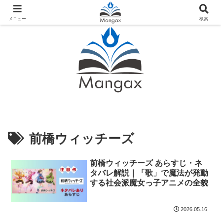
人気おすすめ漫画紹介ならMangax（マンガックス）
メニュー
検索
前橋ウィッチーズ
前橋ウィッチーズ あらすじ・ネ
タバレ解説｜「歌」で魔法が発動
する社会派魔女っ子アニメの全貌
2026.05.16