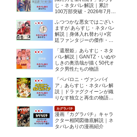
じ・ネタバレ解説｜累計
100万部突破・2026年7月ア
ニメ化！落ちこぼれ令嬢の
ふつつかな悪女ではござい
逆転人生
ますが あらすじ・ネタバレ
解説｜身体入れ替わり×宮
廷ファンタジーの傑作・
2026年7月アニメ化
「還暦姫」あらすじ・ネタ
バレ解説｜GANTZ・いぬや
しきの奥浩哉が描く50代オ
タク男性たちの物語
「ペパロニ・ヴァンパイ
ア」あらすじ・ネタバレ解
説｜ドラァグクイーンが織
りなす独立と再生の物語
【感想】
漫画『カグラバチ』キャラ
クター相関図徹底解説｜ネ
タバレありの漫画紹介