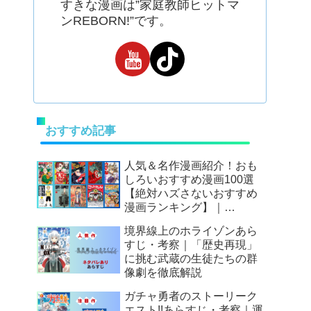
すきな漫画は”家庭教師ヒットマ
ンREBORN!”です。
おすすめ記事
人気＆名作漫画紹介！おも
しろいおすすめ漫画100選
【絶対ハズさないおすすめ
漫画ランキング】｜
Mangax厳選
境界線上のホライゾンあら
すじ・考察｜「歴史再現」
に挑む武蔵の生徒たちの群
像劇を徹底解説
ガチャ勇者のストーリーク
エスト!!あらすじ・考察｜運