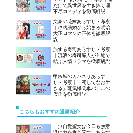
だけで異世界を生き抜く理
不尽コメディを徹底解説
文豪の花嫁あらすじ・考察
｜政略結婚から始まる明治
大正ロマンの正体を徹底解
説
旅する寿司あらすじ・考察
｜流浪の寿司職人が各地で
結ぶ人情ドラマを徹底解説
甲鉄城のカバネリあらす
じ・考察｜「死してなお生
きる」蒸気機関車バトルの
傑作を徹底解説
こちらもおすすめ漫画紹介
「無自覚聖女は今日も無意
識に力を垂れ流す」あらす