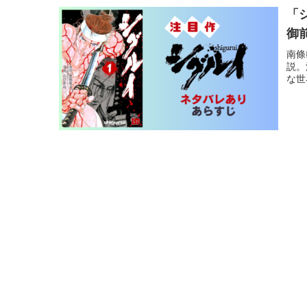
「
御
南條
説。
な世