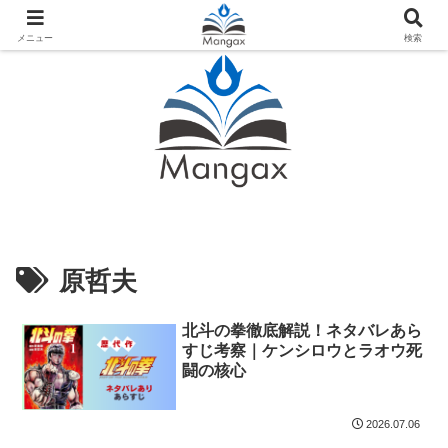
人気おすすめ漫画紹介ならMangax（マンガックス）
メニュー
検索
原哲夫
北斗の拳徹底解説！ネタバレあら
すじ考察｜ケンシロウとラオウ死
闘の核心
2026.07.06