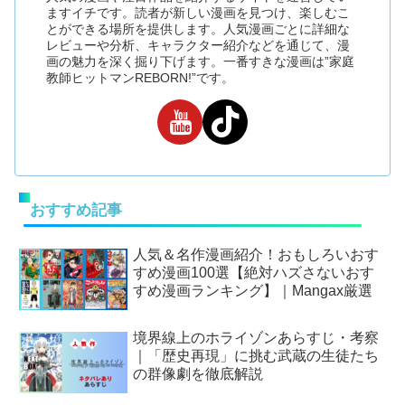
ますイチです。読者が新しい漫画を見つけ、楽しむこ
とができる場所を提供します。人気漫画ごとに詳細な
レビューや分析、キャラクター紹介などを通じて、漫
画の魅力を深く掘り下げます。一番すきな漫画は”家庭
教師ヒットマンREBORN!”です。
おすすめ記事
人気＆名作漫画紹介！おもしろいおす
すめ漫画100選【絶対ハズさないおす
すめ漫画ランキング】｜Mangax厳選
境界線上のホライゾンあらすじ・考察
｜「歴史再現」に挑む武蔵の生徒たち
の群像劇を徹底解説