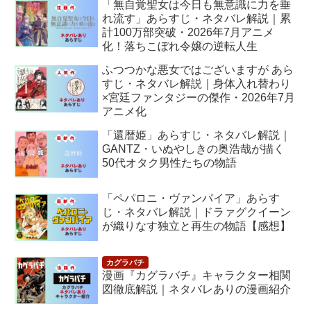
「無自覚聖女は今日も無意識に力を垂
れ流す」あらすじ・ネタバレ解説｜累
計100万部突破・2026年7月アニメ
化！落ちこぼれ令嬢の逆転人生
ふつつかな悪女ではございますが あら
すじ・ネタバレ解説｜身体入れ替わり
×宮廷ファンタジーの傑作・2026年7月
アニメ化
「還暦姫」あらすじ・ネタバレ解説｜
GANTZ・いぬやしきの奥浩哉が描く
50代オタク男性たちの物語
「ペパロニ・ヴァンパイア」あらす
じ・ネタバレ解説｜ドラァグクイーン
が織りなす独立と再生の物語【感想】
漫画『カグラバチ』キャラクター相関
図徹底解説｜ネタバレありの漫画紹介