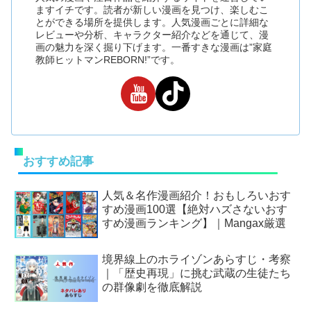
ますイチです。読者が新しい漫画を見つけ、楽しむこ
とができる場所を提供します。人気漫画ごとに詳細な
レビューや分析、キャラクター紹介などを通じて、漫
画の魅力を深く掘り下げます。一番すきな漫画は”家庭
教師ヒットマンREBORN!”です。
おすすめ記事
人気＆名作漫画紹介！おもしろいおす
すめ漫画100選【絶対ハズさないおす
すめ漫画ランキング】｜Mangax厳選
境界線上のホライゾンあらすじ・考察
｜「歴史再現」に挑む武蔵の生徒たち
の群像劇を徹底解説