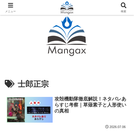
人気おすすめ漫画紹介ならMangax（マンガックス）
メニュー
検索
士郎正宗
攻殻機動隊徹底解説！ネタバレあ
らすじ考察｜草薙素子と人形使い
の真相
2026.07.06