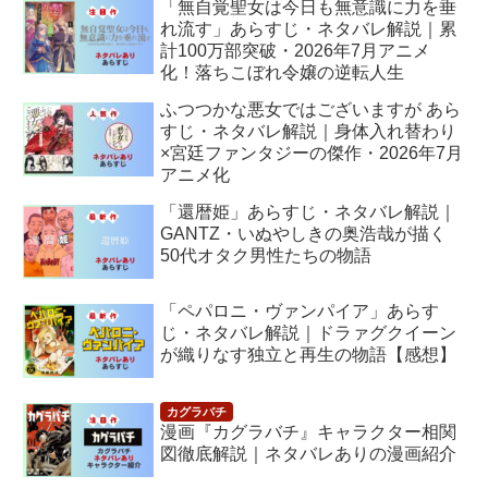
「無自覚聖女は今日も無意識に力を垂
れ流す」あらすじ・ネタバレ解説｜累
計100万部突破・2026年7月アニメ
化！落ちこぼれ令嬢の逆転人生
ふつつかな悪女ではございますが あら
すじ・ネタバレ解説｜身体入れ替わり
×宮廷ファンタジーの傑作・2026年7月
アニメ化
「還暦姫」あらすじ・ネタバレ解説｜
GANTZ・いぬやしきの奥浩哉が描く
50代オタク男性たちの物語
「ペパロニ・ヴァンパイア」あらす
じ・ネタバレ解説｜ドラァグクイーン
が織りなす独立と再生の物語【感想】
漫画『カグラバチ』キャラクター相関
図徹底解説｜ネタバレありの漫画紹介