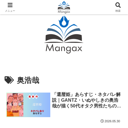
人気おすすめ漫画紹介ならMangax（マンガックス）
メニュー
検索
奥浩哉
「還暦姫」あらすじ・ネタバレ解
説｜GANTZ・いぬやしきの奥浩
哉が描く50代オタク男性たちの物
語
2026.05.30