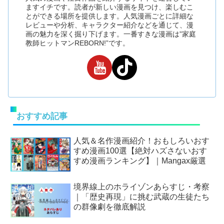
ますイチです。読者が新しい漫画を見つけ、楽しむこ
とができる場所を提供します。人気漫画ごとに詳細な
レビューや分析、キャラクター紹介などを通じて、漫
画の魅力を深く掘り下げます。一番すきな漫画は”家庭
教師ヒットマンREBORN!”です。
おすすめ記事
人気＆名作漫画紹介！おもしろいおす
すめ漫画100選【絶対ハズさないおす
すめ漫画ランキング】｜Mangax厳選
境界線上のホライゾンあらすじ・考察
｜「歴史再現」に挑む武蔵の生徒たち
の群像劇を徹底解説