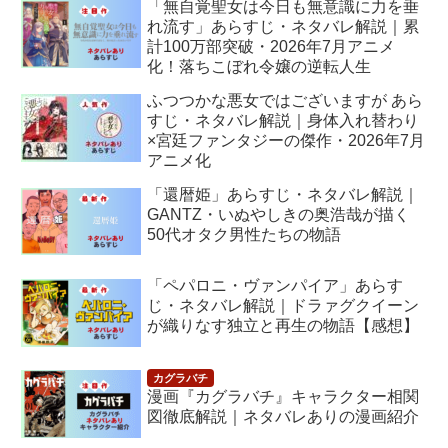
「無自覚聖女は今日も無意識に力を垂
れ流す」あらすじ・ネタバレ解説｜累
計100万部突破・2026年7月アニメ
化！落ちこぼれ令嬢の逆転人生
ふつつかな悪女ではございますが あら
すじ・ネタバレ解説｜身体入れ替わり
×宮廷ファンタジーの傑作・2026年7月
アニメ化
「還暦姫」あらすじ・ネタバレ解説｜
GANTZ・いぬやしきの奥浩哉が描く
50代オタク男性たちの物語
「ペパロニ・ヴァンパイア」あらす
じ・ネタバレ解説｜ドラァグクイーン
が織りなす独立と再生の物語【感想】
漫画『カグラバチ』キャラクター相関
図徹底解説｜ネタバレありの漫画紹介