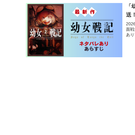
「
送
20
面戦
あり