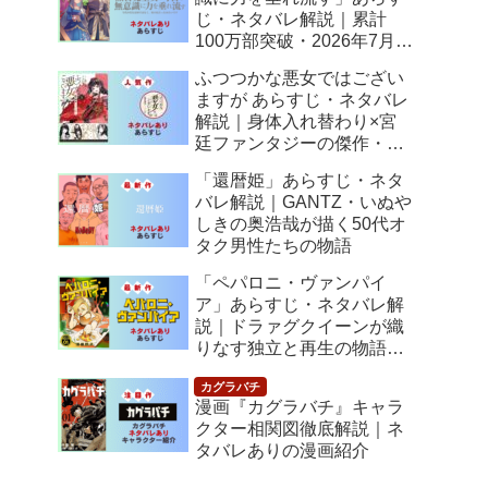
じ・ネタバレ解説｜累計
100万部突破・2026年7月ア
ニメ化！落ちこぼれ令嬢の
ふつつかな悪女ではござい
逆転人生
ますが あらすじ・ネタバレ
解説｜身体入れ替わり×宮
廷ファンタジーの傑作・
2026年7月アニメ化
「還暦姫」あらすじ・ネタ
バレ解説｜GANTZ・いぬや
しきの奥浩哉が描く50代オ
タク男性たちの物語
「ペパロニ・ヴァンパイ
ア」あらすじ・ネタバレ解
説｜ドラァグクイーンが織
りなす独立と再生の物語
【感想】
漫画『カグラバチ』キャラ
クター相関図徹底解説｜ネ
タバレありの漫画紹介