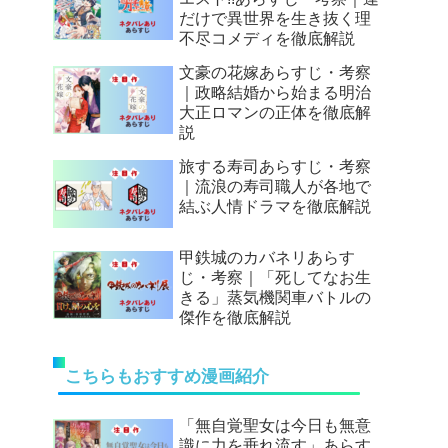
だけで異世界を生き抜く理
不尽コメディを徹底解説
文豪の花嫁あらすじ・考察
｜政略結婚から始まる明治
大正ロマンの正体を徹底解
説
旅する寿司あらすじ・考察
｜流浪の寿司職人が各地で
結ぶ人情ドラマを徹底解説
甲鉄城のカバネリあらす
じ・考察｜「死してなお生
きる」蒸気機関車バトルの
傑作を徹底解説
こちらもおすすめ漫画紹介
「無自覚聖女は今日も無意
識に力を垂れ流す」あらす