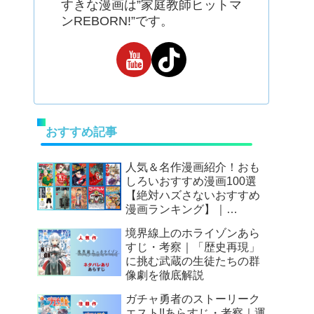
すきな漫画は”家庭教師ヒットマ
ンREBORN!”です。
おすすめ記事
人気＆名作漫画紹介！おも
しろいおすすめ漫画100選
【絶対ハズさないおすすめ
漫画ランキング】｜
Mangax厳選
境界線上のホライゾンあら
すじ・考察｜「歴史再現」
に挑む武蔵の生徒たちの群
像劇を徹底解説
ガチャ勇者のストーリーク
エスト!!あらすじ・考察｜運