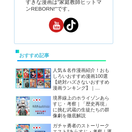
すきな漫画は”家庭教師ヒットマ
ンREBORN!”です。
おすすめ記事
人気＆名作漫画紹介！おも
しろいおすすめ漫画100選
【絶対ハズさないおすすめ
漫画ランキング】｜
Mangax厳選
境界線上のホライゾンあら
すじ・考察｜「歴史再現」
に挑む武蔵の生徒たちの群
像劇を徹底解説
ガチャ勇者のストーリーク
エスト!!あらすじ・考察｜運