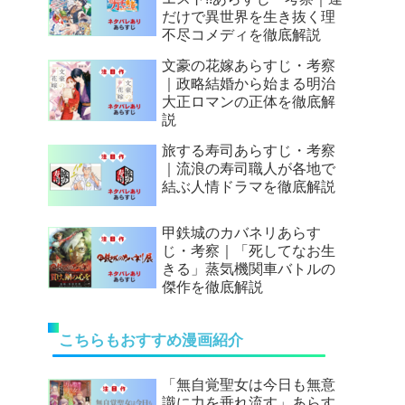
だけで異世界を生き抜く理
不尽コメディを徹底解説
文豪の花嫁あらすじ・考察
｜政略結婚から始まる明治
大正ロマンの正体を徹底解
説
旅する寿司あらすじ・考察
｜流浪の寿司職人が各地で
結ぶ人情ドラマを徹底解説
甲鉄城のカバネリあらす
じ・考察｜「死してなお生
きる」蒸気機関車バトルの
傑作を徹底解説
こちらもおすすめ漫画紹介
「無自覚聖女は今日も無意
識に力を垂れ流す」あらす