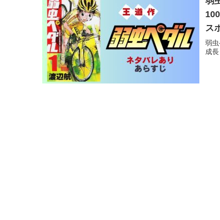
弱
1
ス
弱虫
成長