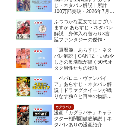
じ・ネタバレ解説｜累計
100万部突破・2026年7月ア
ニメ化！落ちこぼれ令嬢の
ふつつかな悪女ではござい
逆転人生
ますが あらすじ・ネタバレ
解説｜身体入れ替わり×宮
廷ファンタジーの傑作・
2026年7月アニメ化
「還暦姫」あらすじ・ネタ
バレ解説｜GANTZ・いぬや
しきの奥浩哉が描く50代オ
タク男性たちの物語
「ペパロニ・ヴァンパイ
ア」あらすじ・ネタバレ解
説｜ドラァグクイーンが織
りなす独立と再生の物語
【感想】
漫画『カグラバチ』キャラ
クター相関図徹底解説｜ネ
タバレありの漫画紹介