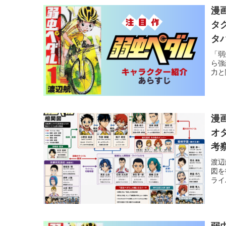
漫
タ
タ
「弱
ら強
力と
漫
オ
考
渡辺
図を
ライ