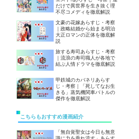
だけで異世界を生き抜く理
不尽コメディを徹底解説
文豪の花嫁あらすじ・考察
｜政略結婚から始まる明治
大正ロマンの正体を徹底解
説
旅する寿司あらすじ・考察
｜流浪の寿司職人が各地で
結ぶ人情ドラマを徹底解説
甲鉄城のカバネリあらす
じ・考察｜「死してなお生
きる」蒸気機関車バトルの
傑作を徹底解説
こちらもおすすめ漫画紹介
「無自覚聖女は今日も無意
識に力を垂れ流す」あらす