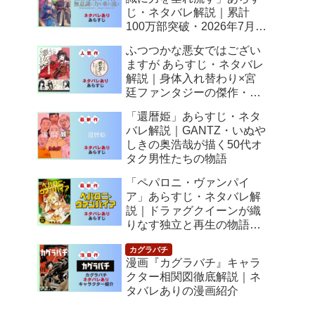
じ・ネタバレ解説｜累計
100万部突破・2026年7月ア
ニメ化！落ちこぼれ令嬢の
ふつつかな悪女ではござい
逆転人生
ますが あらすじ・ネタバレ
解説｜身体入れ替わり×宮
廷ファンタジーの傑作・
2026年7月アニメ化
「還暦姫」あらすじ・ネタ
バレ解説｜GANTZ・いぬや
しきの奥浩哉が描く50代オ
タク男性たちの物語
「ペパロニ・ヴァンパイ
ア」あらすじ・ネタバレ解
説｜ドラァグクイーンが織
りなす独立と再生の物語
【感想】
漫画『カグラバチ』キャラ
クター相関図徹底解説｜ネ
タバレありの漫画紹介