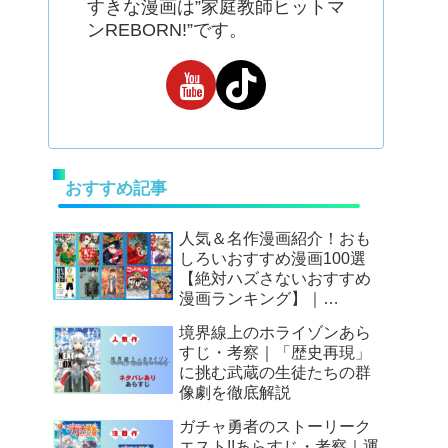
すきな漫画は”家庭教師ヒットマ
ンREBORN!”です。
おすすめ記事
人気＆名作漫画紹介！おも
しろいおすすめ漫画100選
【絶対ハズさないおすすめ
漫画ランキング】｜
Mangax厳選
境界線上のホライゾンあら
すじ・考察｜「歴史再現」
に挑む武蔵の生徒たちの群
像劇を徹底解説
ガチャ勇者のストーリーク
エスト!!あらすじ・考察｜運