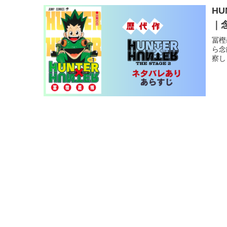
H
｜
冨樫
ら念
察し