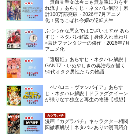
「無自覚聖女は今日も無意識に力を垂
れ流す」あらすじ・ネタバレ解説｜累
計100万部突破・2026年7月アニメ
化！落ちこぼれ令嬢の逆転人生
ふつつかな悪女ではございますが あら
すじ・ネタバレ解説｜身体入れ替わり
×宮廷ファンタジーの傑作・2026年7月
アニメ化
「還暦姫」あらすじ・ネタバレ解説｜
GANTZ・いぬやしきの奥浩哉が描く
50代オタク男性たちの物語
「ペパロニ・ヴァンパイア」あらす
じ・ネタバレ解説｜ドラァグクイーン
が織りなす独立と再生の物語【感想】
漫画『カグラバチ』キャラクター相関
図徹底解説｜ネタバレありの漫画紹介