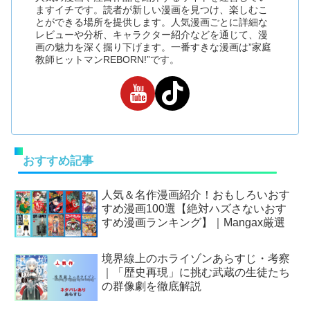
ますイチです。読者が新しい漫画を見つけ、楽しむこ
とができる場所を提供します。人気漫画ごとに詳細な
レビューや分析、キャラクター紹介などを通じて、漫
画の魅力を深く掘り下げます。一番すきな漫画は”家庭
教師ヒットマンREBORN!”です。
おすすめ記事
人気＆名作漫画紹介！おもしろいおす
すめ漫画100選【絶対ハズさないおす
すめ漫画ランキング】｜Mangax厳選
境界線上のホライゾンあらすじ・考察
｜「歴史再現」に挑む武蔵の生徒たち
の群像劇を徹底解説