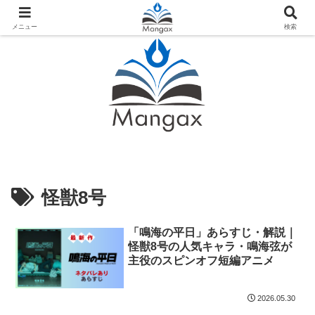
人気おすすめ漫画紹介ならMangax（マンガックス）
メニュー
検索
怪獣8号
「鳴海の平日」あらすじ・解説｜
怪獣8号の人気キャラ・鳴海弦が
主役のスピンオフ短編アニメ
2026.05.30