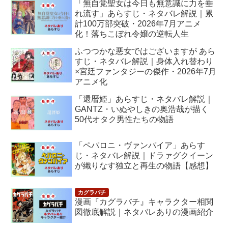
「無自覚聖女は今日も無意識に力を垂
れ流す」あらすじ・ネタバレ解説｜累
計100万部突破・2026年7月アニメ
化！落ちこぼれ令嬢の逆転人生
ふつつかな悪女ではございますが あら
すじ・ネタバレ解説｜身体入れ替わり
×宮廷ファンタジーの傑作・2026年7月
アニメ化
「還暦姫」あらすじ・ネタバレ解説｜
GANTZ・いぬやしきの奥浩哉が描く
50代オタク男性たちの物語
「ペパロニ・ヴァンパイア」あらす
じ・ネタバレ解説｜ドラァグクイーン
が織りなす独立と再生の物語【感想】
漫画『カグラバチ』キャラクター相関
図徹底解説｜ネタバレありの漫画紹介