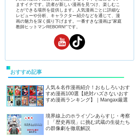
ますイチです。読者が新しい漫画を見つけ、楽しむこ
とができる場所を提供します。人気漫画ごとに詳細な
レビューや分析、キャラクター紹介などを通じて、漫
画の魅力を深く掘り下げます。一番すきな漫画は”家庭
教師ヒットマンREBORN!”です。
おすすめ記事
人気＆名作漫画紹介！おもしろいおす
すめ漫画100選【絶対ハズさないおす
すめ漫画ランキング】｜Mangax厳選
境界線上のホライゾンあらすじ・考察
｜「歴史再現」に挑む武蔵の生徒たち
の群像劇を徹底解説