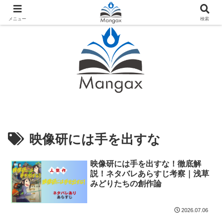
人気おすすめ漫画紹介ならMangax（マンガックス）
メニュー
検索
映像研には手を出すな
映像研には手を出すな！徹底解
説！ネタバレあらすじ考察｜浅草
みどりたちの創作論
2026.07.06