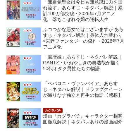
「無自覚聖女は今日も無意識に力を垂
れ流す」あらすじ・ネタバレ解説｜累
計100万部突破・2026年7月アニメ
化！落ちこぼれ令嬢の逆転人生
ふつつかな悪女ではございますが あら
すじ・ネタバレ解説｜身体入れ替わり
×宮廷ファンタジーの傑作・2026年7月
アニメ化
「還暦姫」あらすじ・ネタバレ解説｜
GANTZ・いぬやしきの奥浩哉が描く
50代オタク男性たちの物語
「ペパロニ・ヴァンパイア」あらす
じ・ネタバレ解説｜ドラァグクイーン
が織りなす独立と再生の物語【感想】
漫画『カグラバチ』キャラクター相関
図徹底解説｜ネタバレありの漫画紹介