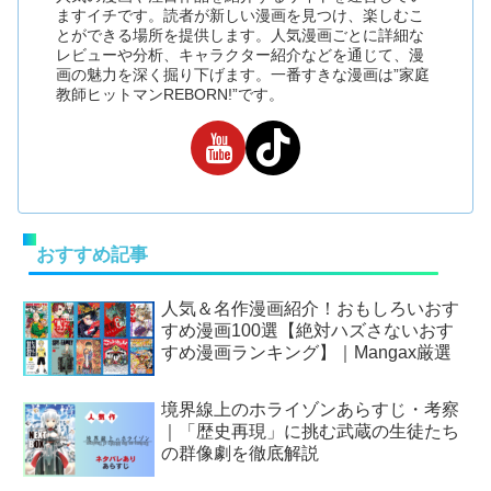
ますイチです。読者が新しい漫画を見つけ、楽しむこ
とができる場所を提供します。人気漫画ごとに詳細な
レビューや分析、キャラクター紹介などを通じて、漫
画の魅力を深く掘り下げます。一番すきな漫画は”家庭
教師ヒットマンREBORN!”です。
おすすめ記事
人気＆名作漫画紹介！おもしろいおす
すめ漫画100選【絶対ハズさないおす
すめ漫画ランキング】｜Mangax厳選
境界線上のホライゾンあらすじ・考察
｜「歴史再現」に挑む武蔵の生徒たち
の群像劇を徹底解説