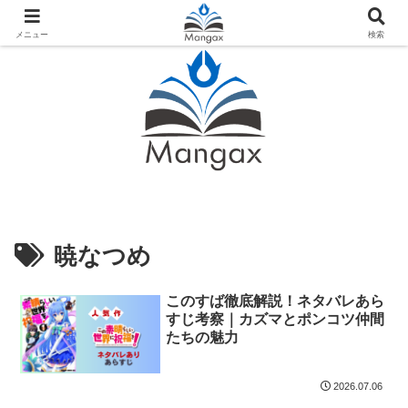
人気おすすめ漫画紹介ならMangax（マンガックス）
メニュー
検索
暁なつめ
このすば徹底解説！ネタバレあら
すじ考察｜カズマとポンコツ仲間
たちの魅力
2026.07.06