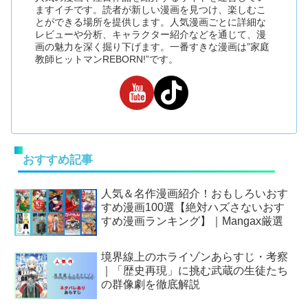
ますイチです。読者が新しい漫画を見つけ、楽しむこ
とができる場所を提供します。人気漫画ごとに詳細な
レビューや分析、キャラクター紹介などを通じて、漫
画の魅力を深く掘り下げます。一番すきな漫画は”家庭
教師ヒットマンREBORN!”です。
おすすめ記事
人気＆名作漫画紹介！おもしろいおす
すめ漫画100選【絶対ハズさないおす
すめ漫画ランキング】｜Mangax厳選
境界線上のホライゾンあらすじ・考察
｜「歴史再現」に挑む武蔵の生徒たち
の群像劇を徹底解説