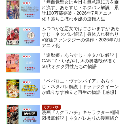
「無自覚聖女は今日も無意識に力を垂
れ流す」あらすじ・ネタバレ解説｜累
計100万部突破・2026年7月アニメ
化！落ちこぼれ令嬢の逆転人生
ふつつかな悪女ではございますが あら
すじ・ネタバレ解説｜身体入れ替わり
×宮廷ファンタジーの傑作・2026年7月
アニメ化
「還暦姫」あらすじ・ネタバレ解説｜
GANTZ・いぬやしきの奥浩哉が描く
50代オタク男性たちの物語
「ペパロニ・ヴァンパイア」あらす
じ・ネタバレ解説｜ドラァグクイーン
が織りなす独立と再生の物語【感想】
漫画『カグラバチ』キャラクター相関
図徹底解説｜ネタバレありの漫画紹介