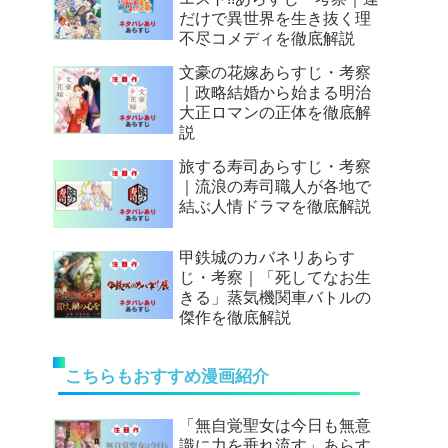
だけで異世界を生き抜く理
不尽コメディを徹底解説
文豪の花嫁あらすじ・考察
｜政略結婚から始まる明治
大正ロマンの正体を徹底解
説
旅する寿司あらすじ・考察
｜流浪の寿司職人が各地で
結ぶ人情ドラマを徹底解説
甲鉄城のカバネリあらす
じ・考察｜「死してなお生
きる」蒸気機関車バトルの
傑作を徹底解説
こちらもおすすめ漫画紹介
「無自覚聖女は今日も無意
識に力を垂れ流す」あらす