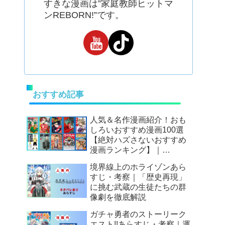
すきな漫画は”家庭教師ヒットマ
ンREBORN!”です。
おすすめ記事
人気＆名作漫画紹介！おも
しろいおすすめ漫画100選
【絶対ハズさないおすすめ
漫画ランキング】｜
Mangax厳選
境界線上のホライゾンあら
すじ・考察｜「歴史再現」
に挑む武蔵の生徒たちの群
像劇を徹底解説
ガチャ勇者のストーリーク
エスト!!あらすじ・考察｜運