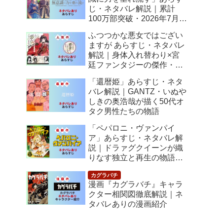
じ・ネタバレ解説｜累計
100万部突破・2026年7月ア
ニメ化！落ちこぼれ令嬢の
ふつつかな悪女ではござい
逆転人生
ますが あらすじ・ネタバレ
解説｜身体入れ替わり×宮
廷ファンタジーの傑作・
2026年7月アニメ化
「還暦姫」あらすじ・ネタ
バレ解説｜GANTZ・いぬや
しきの奥浩哉が描く50代オ
タク男性たちの物語
「ペパロニ・ヴァンパイ
ア」あらすじ・ネタバレ解
説｜ドラァグクイーンが織
りなす独立と再生の物語
【感想】
漫画『カグラバチ』キャラ
クター相関図徹底解説｜ネ
タバレありの漫画紹介