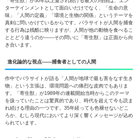
「寄生獣」が30年以上愛され続ける最大の理由は、エン
ターテインメントとして面白いだけでなく、「生命の意
味」「人間の定義」「環境と生物の関係」というテーマを
真剣に問いかけているからです。パラサイトが人間を捕食
する行為は残酷に映りますが、人間が他の動物を食べるこ
ととどう違うのか——その問いに「寄生獣」は正面から向
き合います。
進化論的な視点——捕食者としての人間
作中でパラサイトが語る「人間が地球で最も害をなす生き
物」という主張は、環境問題への痛烈な皮肉でもありま
す。「寄生獣」が1989年の連載開始当時からこのテーマ
を扱っていたことは驚異的であり、時代を超えて今も読ま
れ続ける理由の一つです。35年経っても色褪せないどこ
ろか、むしろ現代においてより深く響くメッセージが込め
られています。