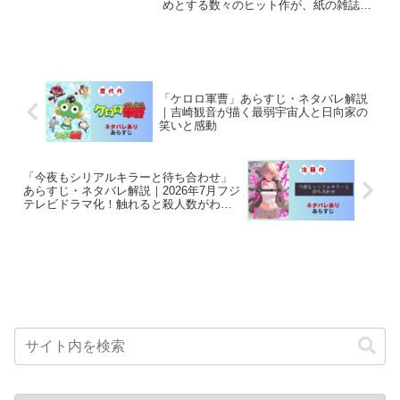
めとする数々のヒット作が、紙の雑誌で
はなくアプリ「少年ジャンプ＋」から生
まれてきました。2014年の創刊から10
年、ジャンプ＋は単なるデジタル漫画ア
プリを超え、新しい...
「ケロロ軍曹」あらすじ・ネタバレ解説
｜吉崎観音が描く最弱宇宙人と日向家の
笑いと感動
「今夜もシリアルキラーと待ち合わせ」
あらすじ・ネタバレ解説｜2026年7月フジ
テレビドラマ化！触れると殺人数がわか
る能力者と刑事のバディ