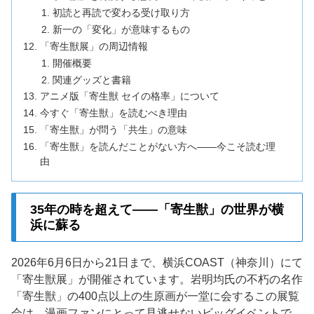
初読と再読で変わる受け取り方
新一の「変化」が意味するもの
「寄生獣展」の周辺情報
開催概要
関連グッズと書籍
アニメ版「寄生獣 セイの格率」について
今すぐ「寄生獣」を読むべき理由
「寄生獣」が問う「共生」の意味
「寄生獣」を読んだことがない方へ——今こそ読む理
由
35年の時を超えて——「寄生獣」の世界が横
浜に蘇る
2026年6月6日から21日まで、横浜COAST（神奈川）にて
「寄生獣展」が開催されています。岩明均氏の不朽の名作
「寄生獣」の400点以上の生原画が一堂に会するこの展覧
会は、漫画ファンにとって見逃せないビッグイベントで