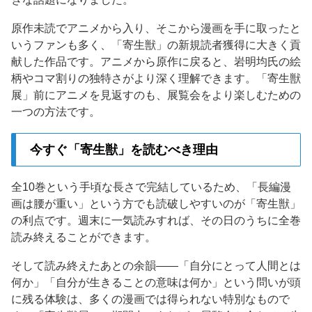
原作未読でアニメから入り、そこから漫画を手に取ったと
いうファンも多く、「寄生獣」の新規読者獲得に大きく貢
献した作品です。アニメから原作に戻ると、岩明均氏の絵
柄やコマ割りの独特さがより深く理解できます。「寄生獣
展」前にアニメを見返すのも、展覧会をより楽しむための
一つの方法です。
今すぐ「寄生獣」を読むべき理由
全10巻という手頃な長さで完結しているため、「長編漫
画は腰が重い」という方でも読破しやすいのが「寄生獣」
の利点です。週末に一気読みすれば、その日のうちに全巻
読み終えることができます。
そして読み終えたあとの余韻——「自分にとって人間とは
何か」「自分が生きることの意味は何か」という問いが頭
に残る体験は、多くの漫画では得られない特別なもので