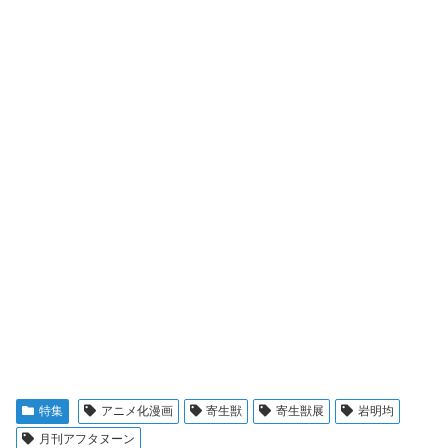
特集
アニメ化漫画
寄生獣
寄生獣展
岩明均
月刊アフタヌーン