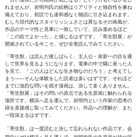
れませんが、岩明均氏の絵柄はリアリティと独自性を兼ね
備えており、初読でも違和感なく物語に引き込まれます。
むしろ現代的なスタイリッシュさとは異なるその画風が、
作品のテーマ性と見事に一致していて、読み進めるほど
「この絵でよかった」と感じるはずです。「寄生獣展」が
開催されている今こそ、ぜひ全巻読んでみてください。
「寄生獣」は読んだ後しばらく、主人公・泉新一の目を通
して世界を見るようになります。電車の中で隣に座った人
を見て、「この人はどんな生き物なのだろう」と考えてし
まう——そんな体験をした読者は多いはずです。それほど
までに強烈な問いを残す漫画は、決して多くありません。
「寄生獣展」はその問いの原点である生原画に触れられる
場所です。横浜へ足を運んで、岩明均という作家の思考の
跡を直接感じ取ってみてください。作品への理解が、また
一段深まるはずです。
「寄生獣」は一度読むと決して忘れられない作品です。会