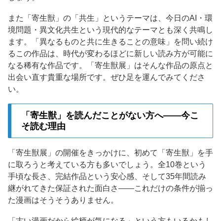
また「寄生獣」の「共生」というテーマは、今日のAI・環
境問題・異文化共生という現代的なテーマとも深く共鳴し
ます。「異なるものと共に生きることの意味」を問い続け
るこの作品は、時代が変わるほどに新しい読み方が可能に
なる稀有な作品です。「寄生獣展」はそんな作品の原点と
出会い直す貴重な場所です。ぜひ足を運んでみてくださ
い。
「寄生獣」を読んだことがない方へ——今こ
そ読む理由
「寄生獣展」の開催をきっかけに、初めて「寄生獣」を手
に取ろうと考えている方も多いでしょう。全10巻という
手頃な長さ、完結作品という安心感、そして35年間読み
継がれてきた保証された面白さ——これだけの条件が揃っ
た漫画はそうそうありません。
「古い漫画だから絵柄が気になる」という方もいるかもし