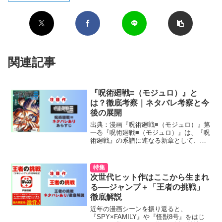
関連記事
『呪術廻戦≡（モジュロ）』と
は？徹底考察｜ネタバレ考察と今
後の展開
出典：漫画『呪術廻戦≡（モジュロ）』第
一巻『呪術廻戦≡（モジュロ）』は、『呪
術廻戦』の系譜に連なる新章として、原
作・芥見下々、作画・岩崎優次によって
描かれる物語です。それは——宇宙から
の来訪者です。かつて人類は、“呪い”とい
う目に見えない脅...
次世代ヒット作はここから生まれ
る──ジャンプ＋「王者の挑戦」
徹底解説
近年の漫画シーンを振り返ると、
『SPY×FAMILY』や『怪獣8号』をはじ