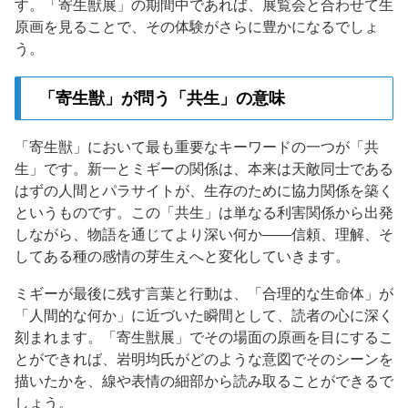
す。「寄生獣展」の期間中であれば、展覧会と合わせて生
原画を見ることで、その体験がさらに豊かになるでしょ
う。
「寄生獣」が問う「共生」の意味
「寄生獣」において最も重要なキーワードの一つが「共
生」です。新一とミギーの関係は、本来は天敵同士である
はずの人間とパラサイトが、生存のために協力関係を築く
というものです。この「共生」は単なる利害関係から出発
しながら、物語を通じてより深い何か——信頼、理解、そ
してある種の感情の芽生えへと変化していきます。
ミギーが最後に残す言葉と行動は、「合理的な生命体」が
「人間的な何か」に近づいた瞬間として、読者の心に深く
刻まれます。「寄生獣展」でその場面の原画を目にするこ
とができれば、岩明均氏がどのような意図でそのシーンを
描いたかを、線や表情の細部から読み取ることができるで
しょう。