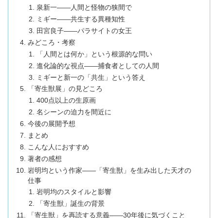
泉新一——人間と怪物の狭間で
ミギー——共生する異種知性
田宮良子——パラサイトの女王
みどころ・考察
「人間とは何か」という根源的な問い
進化論的な視点——捕食者としての人間
ミギーと新一の「共生」という答え
「寄生獣展」の見どころ
400点以上の生原画
名シーンの迫力を間近に
今後の展開予想
まとめ
こんな人におすすめ
著者の感想
岩明均という作家——「寄生獣」を生み出した天才の
仕事
岩明均のスタイルと影響
「寄生獣」誕生の背景
「寄生獣」を再読する意義——30年後に気づくこと