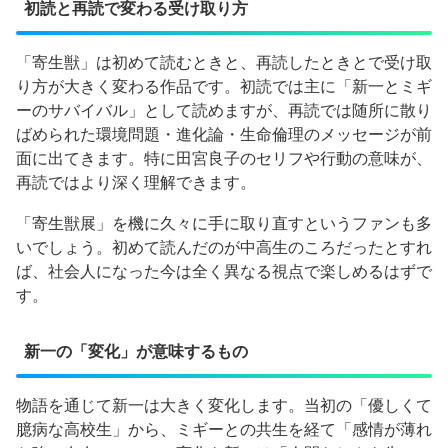
初読と再読で変わる受け取り方
「寄生獣」は初めて読むときと、再読したときとで受け取
り方が大きく変わる作品です。初読では主に「新一とミギ
ーのサバイバル」として読めますが、再読では随所に散り
ばめられた環境問題・進化論・生命倫理のメッセージが前
面に出てきます。特に田宮良子のセリフや行動の意味が、
再読ではより深く理解できます。
「寄生獣展」を機に久々に手に取り直すというファンも多
いでしょう。初めて読んだのが中高生のころだったとすれ
ば、社会人になった今は全く異なる視点で楽しめるはずで
す。
新一の「変化」が意味するもの
物語を通じて新一は大きく変化します。当初の「優しくて
臆病な高校生」から、ミギーとの共生を経て「感情が薄れ