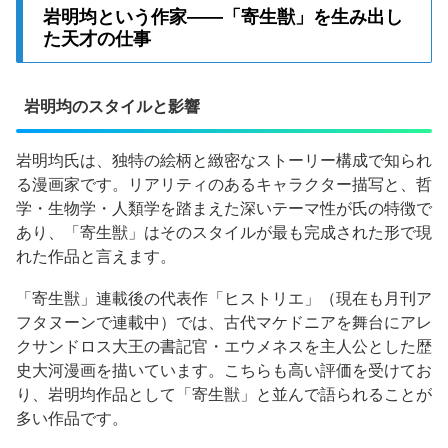
岩明均という作家——「寄生獣」を生み出し
た天才の仕事
岩明均のスタイルと影響
岩明均氏は、独特の絵柄と緻密なストーリー構成で知られ
る漫画家です。リアリティのあるキャラクター描写と、哲
学・生物学・人類学を踏まえた深いテーマ性が氏の特徴で
あり、「寄生獣」はそのスタイルが最も完成された形で現
れた作品と言えます。
「寄生獣」連載後の代表作「ヒストリエ」（現在も月刊ア
フタヌーンで連載中）では、古代マケドニアを舞台にアレ
クサンドロス大王の書記官・エウメネスを主人公とした歴
史大河漫画を描いています。こちらも高い評価を受けてお
り、岩明均作品として「寄生獣」と並んで語られることが
多い作品です。