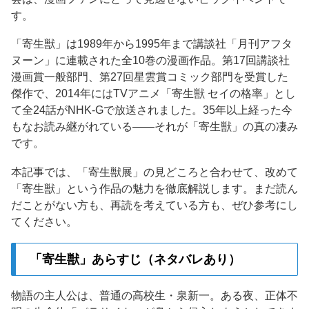
す。
「寄生獣」は1989年から1995年まで講談社「月刊アフタ
ヌーン」に連載された全10巻の漫画作品。第17回講談社
漫画賞一般部門、第27回星雲賞コミック部門を受賞した
傑作で、2014年にはTVアニメ「寄生獣 セイの格率」とし
て全24話がNHK-Gで放送されました。35年以上経った今
もなお読み継がれている——それが「寄生獣」の真の凄み
です。
本記事では、「寄生獣展」の見どころと合わせて、改めて
「寄生獣」という作品の魅力を徹底解説します。まだ読ん
だことがない方も、再読を考えている方も、ぜひ参考にし
てください。
「寄生獣」あらすじ（ネタバレあり）
物語の主人公は、普通の高校生・泉新一。ある夜、正体不