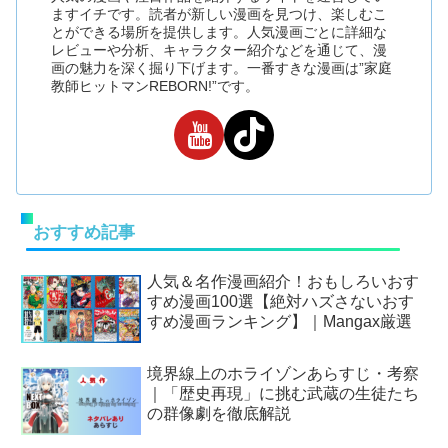
ますイチです。読者が新しい漫画を見つけ、楽しむこ
とができる場所を提供します。人気漫画ごとに詳細な
レビューや分析、キャラクター紹介などを通じて、漫
画の魅力を深く掘り下げます。一番すきな漫画は”家庭
教師ヒットマンREBORN!”です。
おすすめ記事
人気＆名作漫画紹介！おもしろいおす
すめ漫画100選【絶対ハズさないおす
すめ漫画ランキング】｜Mangax厳選
境界線上のホライゾンあらすじ・考察
｜「歴史再現」に挑む武蔵の生徒たち
の群像劇を徹底解説