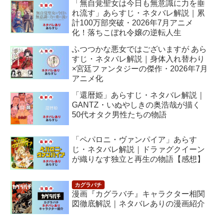
「無自覚聖女は今日も無意識に力を垂
れ流す」あらすじ・ネタバレ解説｜累
計100万部突破・2026年7月アニメ
化！落ちこぼれ令嬢の逆転人生
ふつつかな悪女ではございますが あら
すじ・ネタバレ解説｜身体入れ替わり
×宮廷ファンタジーの傑作・2026年7月
アニメ化
「還暦姫」あらすじ・ネタバレ解説｜
GANTZ・いぬやしきの奥浩哉が描く
50代オタク男性たちの物語
「ペパロニ・ヴァンパイア」あらす
じ・ネタバレ解説｜ドラァグクイーン
が織りなす独立と再生の物語【感想】
漫画『カグラバチ』キャラクター相関
図徹底解説｜ネタバレありの漫画紹介