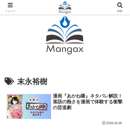
人気おすすめ漫画紹介ならMangax（マンガックス）
メニュー
検索
末永裕樹
漫画『あかね噺』ネタバレ解説！
落語の熱さを漫画で体験する衝撃
の芸道劇
2026.04.05