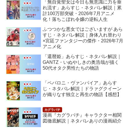
「無自覚聖女は今日も無意識に力を垂
れ流す」あらすじ・ネタバレ解説｜累
計100万部突破・2026年7月アニメ
化！落ちこぼれ令嬢の逆転人生
ふつつかな悪女ではございますが あら
すじ・ネタバレ解説｜身体入れ替わり
×宮廷ファンタジーの傑作・2026年7月
アニメ化
「還暦姫」あらすじ・ネタバレ解説｜
GANTZ・いぬやしきの奥浩哉が描く
50代オタク男性たちの物語
「ペパロニ・ヴァンパイア」あらす
じ・ネタバレ解説｜ドラァグクイーン
が織りなす独立と再生の物語【感想】
漫画『カグラバチ』キャラクター相関
図徹底解説｜ネタバレありの漫画紹介