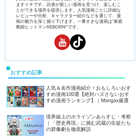
ますイチです。読者が新しい漫画を見つけ、楽しむこ
とができる場所を提供します。人気漫画ごとに詳細な
レビューや分析、キャラクター紹介などを通じて、漫
画の魅力を深く掘り下げます。一番すきな漫画は”家庭
教師ヒットマンREBORN!”です。
おすすめ記事
人気＆名作漫画紹介！おもしろいおす
すめ漫画100選【絶対ハズさないおす
すめ漫画ランキング】｜Mangax厳選
境界線上のホライゾンあらすじ・考察
｜「歴史再現」に挑む武蔵の生徒たち
の群像劇を徹底解説