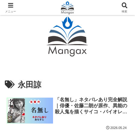
人気おすすめ漫画紹介ならMangax（マンガックス）
メニュー
検索
永田諒
「名無し」ネタバレあり完全解説
｜俳優・佐藤二朗が原作、異能の
殺人鬼を描くサイコ・バイオレン
ス、2026年映画化
2026.05.24