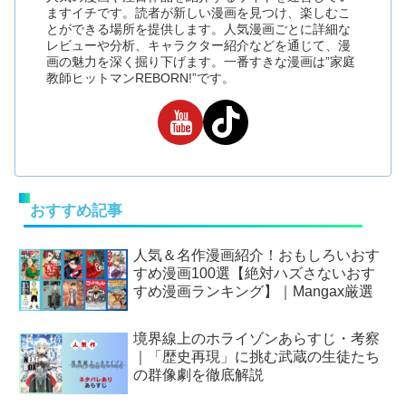
ますイチです。読者が新しい漫画を見つけ、楽しむこ
とができる場所を提供します。人気漫画ごとに詳細な
レビューや分析、キャラクター紹介などを通じて、漫
画の魅力を深く掘り下げます。一番すきな漫画は”家庭
教師ヒットマンREBORN!”です。
おすすめ記事
人気＆名作漫画紹介！おもしろいおす
すめ漫画100選【絶対ハズさないおす
すめ漫画ランキング】｜Mangax厳選
境界線上のホライゾンあらすじ・考察
｜「歴史再現」に挑む武蔵の生徒たち
の群像劇を徹底解説