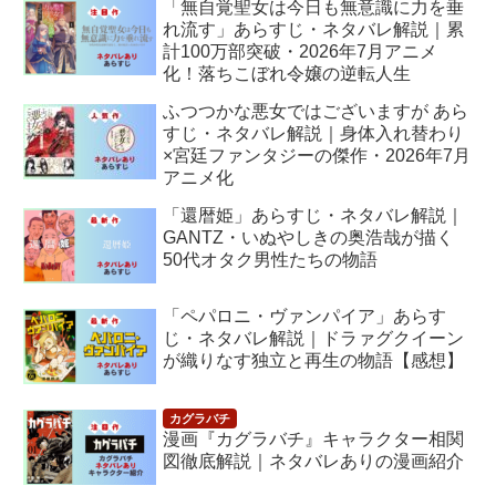
「無自覚聖女は今日も無意識に力を垂
れ流す」あらすじ・ネタバレ解説｜累
計100万部突破・2026年7月アニメ
化！落ちこぼれ令嬢の逆転人生
ふつつかな悪女ではございますが あら
すじ・ネタバレ解説｜身体入れ替わり
×宮廷ファンタジーの傑作・2026年7月
アニメ化
「還暦姫」あらすじ・ネタバレ解説｜
GANTZ・いぬやしきの奥浩哉が描く
50代オタク男性たちの物語
「ペパロニ・ヴァンパイア」あらす
じ・ネタバレ解説｜ドラァグクイーン
が織りなす独立と再生の物語【感想】
漫画『カグラバチ』キャラクター相関
図徹底解説｜ネタバレありの漫画紹介