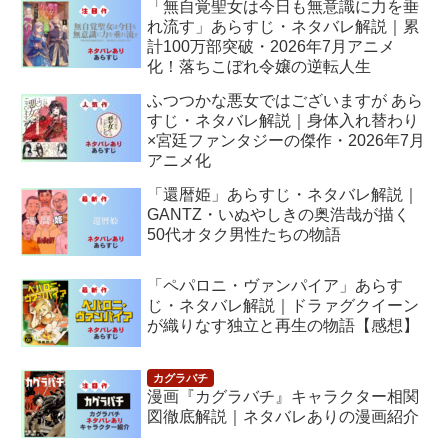
「無自覚聖女は今日も無意識に力を垂
れ流す」あらすじ・ネタバレ解説｜累
計100万部突破・2026年7月アニメ
化！落ちこぼれ令嬢の逆転人生
ふつつかな悪女ではございますが あら
すじ・ネタバレ解説｜身体入れ替わり
×宮廷ファンタジーの傑作・2026年7月
アニメ化
「還暦姫」あらすじ・ネタバレ解説｜
GANTZ・いぬやしきの奥浩哉が描く
50代オタク男性たちの物語
「ペパロニ・ヴァンパイア」あらす
じ・ネタバレ解説｜ドラァグクイーン
が織りなす独立と再生の物語【感想】
漫画『カグラバチ』キャラクター相関
図徹底解説｜ネタバレありの漫画紹介