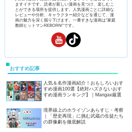
ますイチです。読者が新しい漫画を見つけ、楽しむこ
とができる場所を提供します。人気漫画ごとに詳細な
レビューや分析、キャラクター紹介などを通じて、漫
画の魅力を深く掘り下げます。一番すきな漫画は”家庭
教師ヒットマンREBORN!”です。
おすすめ記事
人気＆名作漫画紹介！おもしろいおす
すめ漫画100選【絶対ハズさないおす
すめ漫画ランキング】｜Mangax厳選
境界線上のホライゾンあらすじ・考察
｜「歴史再現」に挑む武蔵の生徒たち
の群像劇を徹底解説