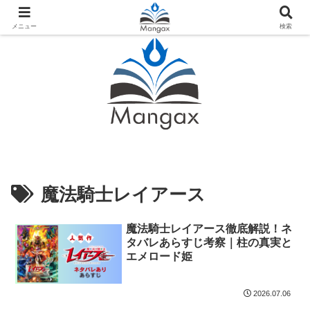
人気おすすめ漫画紹介ならMangax（マンガックス）
メニュー
検索
魔法騎士レイアース
魔法騎士レイアース徹底解説！ネ
タバレあらすじ考察｜柱の真実と
エメロード姫
2026.07.06