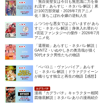
「無自覚聖女は今日も無意識に力を垂
れ流す」あらすじ・ネタバレ解説｜累
計100万部突破・2026年7月アニメ
化！落ちこぼれ令嬢の逆転人生
ふつつかな悪女ではございますが あら
すじ・ネタバレ解説｜身体入れ替わり
×宮廷ファンタジーの傑作・2026年7月
アニメ化
「還暦姫」あらすじ・ネタバレ解説｜
GANTZ・いぬやしきの奥浩哉が描く
50代オタク男性たちの物語
「ペパロニ・ヴァンパイア」あらす
じ・ネタバレ解説｜ドラァグクイーン
が織りなす独立と再生の物語【感想】
漫画『カグラバチ』キャラクター相関
図徹底解説｜ネタバレありの漫画紹介