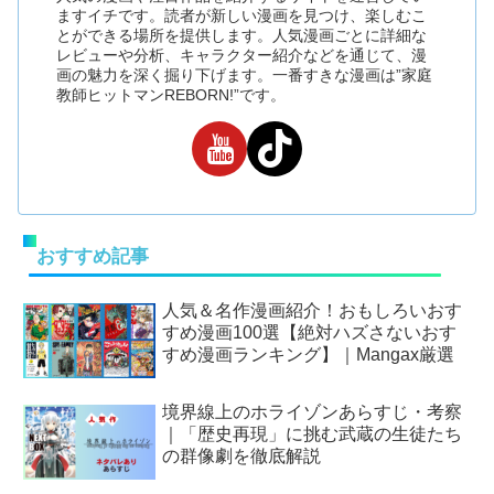
ますイチです。読者が新しい漫画を見つけ、楽しむこ
とができる場所を提供します。人気漫画ごとに詳細な
レビューや分析、キャラクター紹介などを通じて、漫
画の魅力を深く掘り下げます。一番すきな漫画は”家庭
教師ヒットマンREBORN!”です。
おすすめ記事
人気＆名作漫画紹介！おもしろいおす
すめ漫画100選【絶対ハズさないおす
すめ漫画ランキング】｜Mangax厳選
境界線上のホライゾンあらすじ・考察
｜「歴史再現」に挑む武蔵の生徒たち
の群像劇を徹底解説