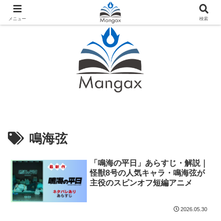
人気おすすめ漫画紹介ならMangax（マンガックス）
メニュー
検索
鳴海弦
「鳴海の平日」あらすじ・解説｜
怪獣8号の人気キャラ・鳴海弦が
主役のスピンオフ短編アニメ
2026.05.30