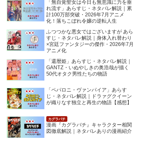
「無自覚聖女は今日も無意識に力を垂
れ流す」あらすじ・ネタバレ解説｜累
計100万部突破・2026年7月アニメ
化！落ちこぼれ令嬢の逆転人生
ふつつかな悪女ではございますが あら
すじ・ネタバレ解説｜身体入れ替わり
×宮廷ファンタジーの傑作・2026年7月
アニメ化
「還暦姫」あらすじ・ネタバレ解説｜
GANTZ・いぬやしきの奥浩哉が描く
50代オタク男性たちの物語
「ペパロニ・ヴァンパイア」あらす
じ・ネタバレ解説｜ドラァグクイーン
が織りなす独立と再生の物語【感想】
漫画『カグラバチ』キャラクター相関
図徹底解説｜ネタバレありの漫画紹介