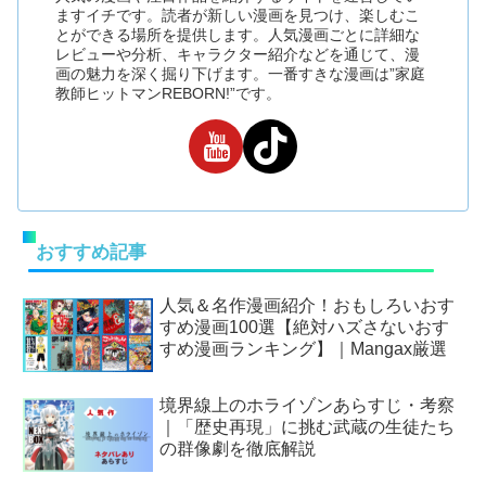
ますイチです。読者が新しい漫画を見つけ、楽しむこ
とができる場所を提供します。人気漫画ごとに詳細な
レビューや分析、キャラクター紹介などを通じて、漫
画の魅力を深く掘り下げます。一番すきな漫画は”家庭
教師ヒットマンREBORN!”です。
おすすめ記事
人気＆名作漫画紹介！おもしろいおす
すめ漫画100選【絶対ハズさないおす
すめ漫画ランキング】｜Mangax厳選
境界線上のホライゾンあらすじ・考察
｜「歴史再現」に挑む武蔵の生徒たち
の群像劇を徹底解説