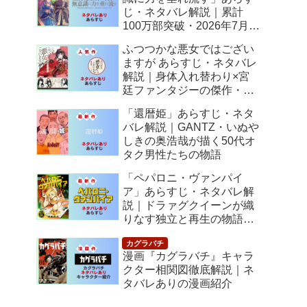
じ・ネタバレ解説｜累計
100万部突破・2026年7月ア
ニメ化！落ちこぼれ令嬢の
ふつつかな悪女ではござい
逆転人生
ますが あらすじ・ネタバレ
解説｜身体入れ替わり×宮
廷ファンタジーの傑作・
2026年7月アニメ化
「還暦姫」あらすじ・ネタ
バレ解説｜GANTZ・いぬや
しきの奥浩哉が描く50代オ
タク男性たちの物語
「ペパロニ・ヴァンパイ
ア」あらすじ・ネタバレ解
説｜ドラァグクイーンが織
りなす独立と再生の物語
【感想】
漫画『カグラバチ』キャラ
クター相関図徹底解説｜ネ
タバレありの漫画紹介