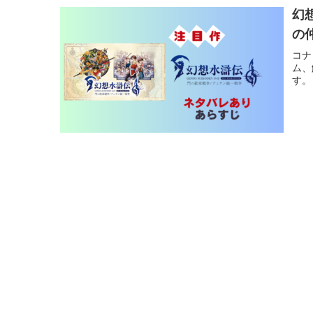
幻
の
コナ
ム、
す。