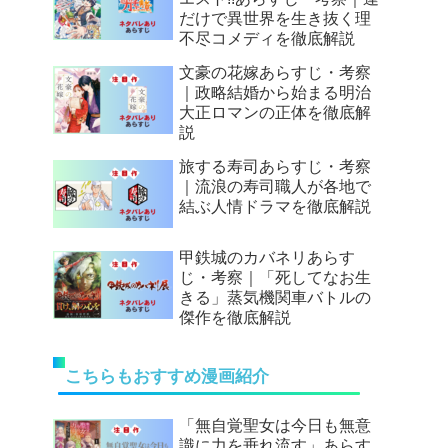
だけで異世界を生き抜く理
不尽コメディを徹底解説
文豪の花嫁あらすじ・考察
｜政略結婚から始まる明治
大正ロマンの正体を徹底解
説
旅する寿司あらすじ・考察
｜流浪の寿司職人が各地で
結ぶ人情ドラマを徹底解説
甲鉄城のカバネリあらす
じ・考察｜「死してなお生
きる」蒸気機関車バトルの
傑作を徹底解説
こちらもおすすめ漫画紹介
「無自覚聖女は今日も無意
識に力を垂れ流す」あらす