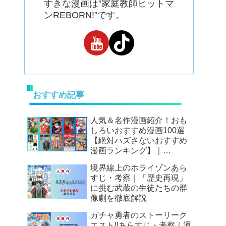
すきな漫画は”家庭教師ヒットマ
ンREBORN!”です。
おすすめ記事
人気＆名作漫画紹介！おも
しろいおすすめ漫画100選
【絶対ハズさないおすすめ
漫画ランキング】｜
Mangax厳選
境界線上のホライゾンあら
すじ・考察｜「歴史再現」
に挑む武蔵の生徒たちの群
像劇を徹底解説
ガチャ勇者のストーリーク
エスト!!あらすじ・考察｜運