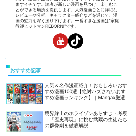
ますイチです。読者が新しい漫画を見つけ、楽しむこ
とができる場所を提供します。人気漫画ごとに詳細な
レビューや分析、キャラクター紹介などを通じて、漫
画の魅力を深く掘り下げます。一番すきな漫画は”家庭
教師ヒットマンREBORN!”です。
おすすめ記事
人気＆名作漫画紹介！おもしろいおす
すめ漫画100選【絶対ハズさないおす
すめ漫画ランキング】｜Mangax厳選
境界線上のホライゾンあらすじ・考察
｜「歴史再現」に挑む武蔵の生徒たち
の群像劇を徹底解説