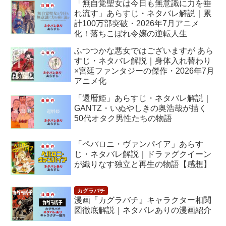
「無自覚聖女は今日も無意識に力を垂
れ流す」あらすじ・ネタバレ解説｜累
計100万部突破・2026年7月アニメ
化！落ちこぼれ令嬢の逆転人生
ふつつかな悪女ではございますが あら
すじ・ネタバレ解説｜身体入れ替わり
×宮廷ファンタジーの傑作・2026年7月
アニメ化
「還暦姫」あらすじ・ネタバレ解説｜
GANTZ・いぬやしきの奥浩哉が描く
50代オタク男性たちの物語
「ペパロニ・ヴァンパイア」あらす
じ・ネタバレ解説｜ドラァグクイーン
が織りなす独立と再生の物語【感想】
漫画『カグラバチ』キャラクター相関
図徹底解説｜ネタバレありの漫画紹介