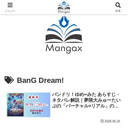
人気おすすめ漫画紹介ならMangax（マンガックス）
メニュー
検索
BanG Dream!
バンドリ！ゆめ∞みた あらすじ・
ネタバレ解説｜夢限大みゅーたい
ぷの「バーチャル×リアル」の新
境地
2026.05.16