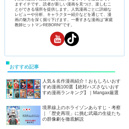
ますイチです。読者が新しい漫画を見つけ、楽しむこ
とができる場所を提供します。人気漫画ごとに詳細な
レビューや分析、キャラクター紹介などを通じて、漫
画の魅力を深く掘り下げます。一番すきな漫画は”家庭
教師ヒットマンREBORN!”です。
おすすめ記事
人気＆名作漫画紹介！おもしろいおす
すめ漫画100選【絶対ハズさないおす
すめ漫画ランキング】｜Mangax厳選
境界線上のホライゾンあらすじ・考察
｜「歴史再現」に挑む武蔵の生徒たち
の群像劇を徹底解説