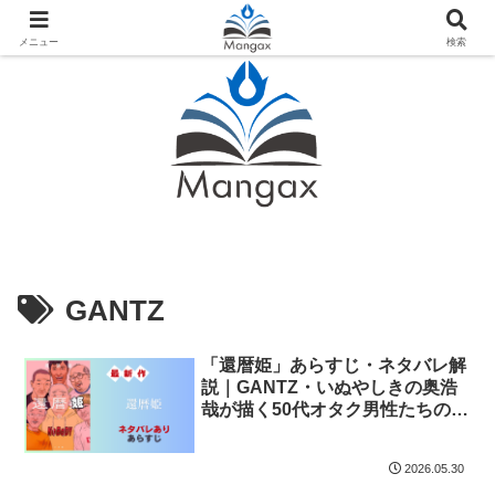
人気おすすめ漫画紹介ならMangax（マンガックス）
メニュー
検索
GANTZ
「還暦姫」あらすじ・ネタバレ解
説｜GANTZ・いぬやしきの奥浩
哉が描く50代オタク男性たちの物
語
2026.05.30