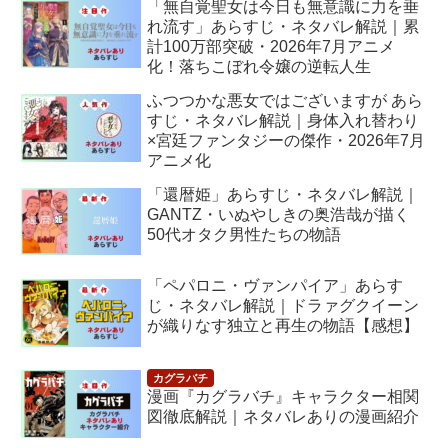
「無自覚聖女は今日も無意識に力を垂
れ流す」あらすじ・ネタバレ解説｜累
計100万部突破・2026年7月アニメ
化！落ちこぼれ令嬢の逆転人生
ふつつかな悪女ではございますが あら
すじ・ネタバレ解説｜身体入れ替わり
×宮廷ファンタジーの傑作・2026年7月
アニメ化
「還暦姫」あらすじ・ネタバレ解説｜
GANTZ・いぬやしきの奥浩哉が描く
50代オタク男性たちの物語
「ペパロニ・ヴァンパイア」あらす
じ・ネタバレ解説｜ドラァグクイーン
が織りなす独立と再生の物語【感想】
漫画『カグラバチ』キャラクター相関
図徹底解説｜ネタバレありの漫画紹介