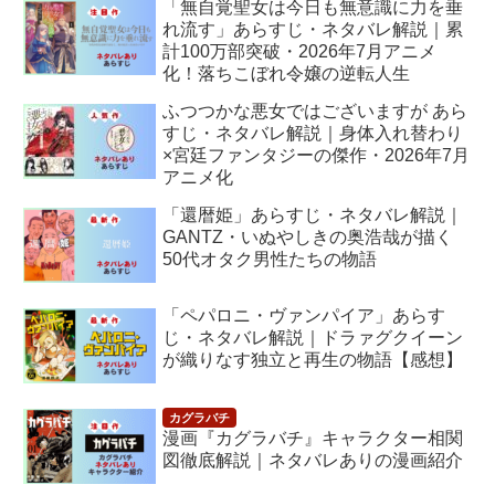
「無自覚聖女は今日も無意識に力を垂
れ流す」あらすじ・ネタバレ解説｜累
計100万部突破・2026年7月アニメ
化！落ちこぼれ令嬢の逆転人生
ふつつかな悪女ではございますが あら
すじ・ネタバレ解説｜身体入れ替わり
×宮廷ファンタジーの傑作・2026年7月
アニメ化
「還暦姫」あらすじ・ネタバレ解説｜
GANTZ・いぬやしきの奥浩哉が描く
50代オタク男性たちの物語
「ペパロニ・ヴァンパイア」あらす
じ・ネタバレ解説｜ドラァグクイーン
が織りなす独立と再生の物語【感想】
漫画『カグラバチ』キャラクター相関
図徹底解説｜ネタバレありの漫画紹介