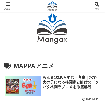
人気おすすめ漫画紹介ならMangax（マンガックス）
メニュー
検索
MAPPAアニメ
らんま1/2あらすじ・考察｜水で
女の子になる格闘家と許婚のドタ
バタ格闘ラブコメを徹底解説
2026.06.20