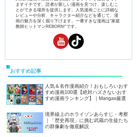
ますイチです。読者が新しい漫画を見つけ、楽しむこ
とができる場所を提供します。人気漫画ごとに詳細な
レビューや分析、キャラクター紹介などを通じて、漫
画の魅力を深く掘り下げます。一番すきな漫画は”家庭
教師ヒットマンREBORN!”です。
おすすめ記事
人気＆名作漫画紹介！おもしろいおす
すめ漫画100選【絶対ハズさないおす
すめ漫画ランキング】｜Mangax厳選
境界線上のホライゾンあらすじ・考察
｜「歴史再現」に挑む武蔵の生徒たち
の群像劇を徹底解説