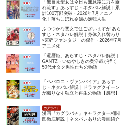
「無自覚聖女は今日も無意識に力を垂
れ流す」あらすじ・ネタバレ解説｜累
計100万部突破・2026年7月アニメ
化！落ちこぼれ令嬢の逆転人生
ふつつかな悪女ではございますが あら
すじ・ネタバレ解説｜身体入れ替わり
×宮廷ファンタジーの傑作・2026年7月
アニメ化
「還暦姫」あらすじ・ネタバレ解説｜
GANTZ・いぬやしきの奥浩哉が描く
50代オタク男性たちの物語
「ペパロニ・ヴァンパイア」あらす
じ・ネタバレ解説｜ドラァグクイーン
が織りなす独立と再生の物語【感想】
漫画『カグラバチ』キャラクター相関
図徹底解説｜ネタバレありの漫画紹介