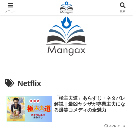
人気おすすめ漫画紹介ならMangax（マンガックス）
メニュー
検索
Netflix
「極主夫道」あらすじ・ネタバレ
解説｜最凶ヤクザが専業主夫にな
る爆笑コメディの全魅力
2026.06.13