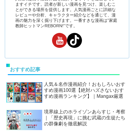
ますイチです。読者が新しい漫画を見つけ、楽しむこ
とができる場所を提供します。人気漫画ごとに詳細な
レビューや分析、キャラクター紹介などを通じて、漫
画の魅力を深く掘り下げます。一番すきな漫画は”家庭
教師ヒットマンREBORN!”です。
おすすめ記事
人気＆名作漫画紹介！おもしろいおす
すめ漫画100選【絶対ハズさないおす
すめ漫画ランキング】｜Mangax厳選
境界線上のホライゾンあらすじ・考察
｜「歴史再現」に挑む武蔵の生徒たち
の群像劇を徹底解説