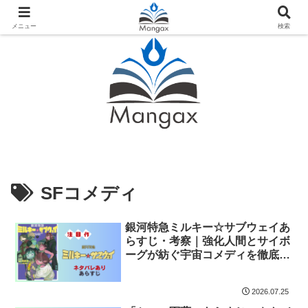
人気おすすめ漫画紹介ならMangax（マンガックス）
メニュー
検索
SFコメディ
銀河特急ミルキー☆サブウェイあ
らすじ・考察｜強化人間とサイボ
ーグが紡ぐ宇宙コメディを徹底解
説
2026.07.25