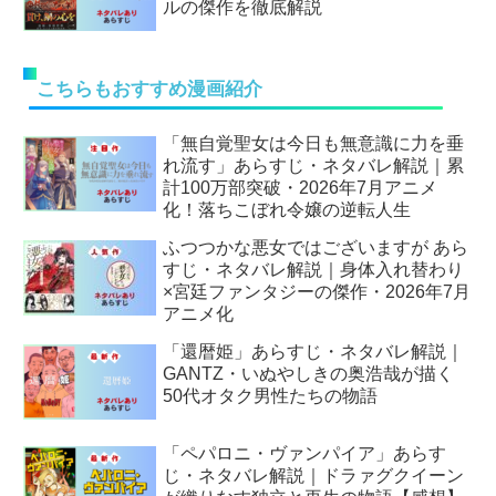
ルの傑作を徹底解説
こちらもおすすめ漫画紹介
「無自覚聖女は今日も無意識に力を垂
れ流す」あらすじ・ネタバレ解説｜累
計100万部突破・2026年7月アニメ
化！落ちこぼれ令嬢の逆転人生
ふつつかな悪女ではございますが あら
すじ・ネタバレ解説｜身体入れ替わり
×宮廷ファンタジーの傑作・2026年7月
アニメ化
「還暦姫」あらすじ・ネタバレ解説｜
GANTZ・いぬやしきの奥浩哉が描く
50代オタク男性たちの物語
「ペパロニ・ヴァンパイア」あらす
じ・ネタバレ解説｜ドラァグクイーン