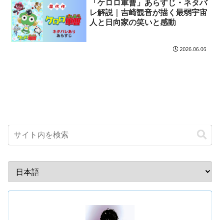
「ケロロ軍曹」あらすじ・ネタバ
レ解説｜吉崎観音が描く最弱宇宙
人と日向家の笑いと感動
2026.06.06