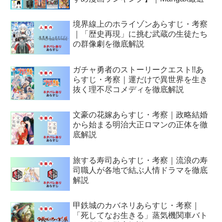
境界線上のホライゾンあらすじ・考察
｜「歴史再現」に挑む武蔵の生徒たち
の群像劇を徹底解説
ガチャ勇者のストーリークエスト!!あ
らすじ・考察｜運だけで異世界を生き
抜く理不尽コメディを徹底解説
文豪の花嫁あらすじ・考察｜政略結婚
から始まる明治大正ロマンの正体を徹
底解説
旅する寿司あらすじ・考察｜流浪の寿
司職人が各地で結ぶ人情ドラマを徹底
解説
甲鉄城のカバネリあらすじ・考察｜
「死してなお生きる」蒸気機関車バト