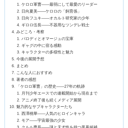
ケロロ軍曹——最弱にして最愛のリーダー
日向夏美——ケロロの「飼育係」
日向フユキ——オカルト研究家の少年
ギロロ伍長——不器用なツンデレ戦士
みどころ・考察
パロディとオマージュの宝庫
ギャグの中に宿る感動
キャラクターの多様性と魅力
今後の展開予想
まとめ
こんな人におすすめ
著者の感想
「ケロロ軍曹」の歴史——27年の軌跡
月刊少年エースでの連載開始から現在まで
アニメ終了後も続くメディア展開
魅力的なサブキャラクターたち
西澤桃華——人気のヒロインキャラ
モア——宇宙最強の少女
クルル曹長——謎と天才性を持つ黒幕候補