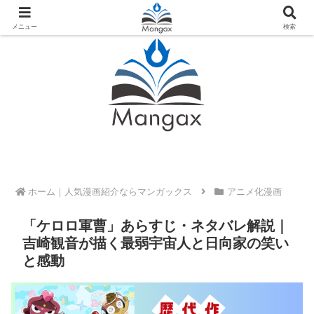
人気おすすめ漫画紹介ならMangax（マンガックス）
メニュー
検索
ホーム
アニメ化漫画
「ケロロ軍曹」あらすじ・ネタバレ解説｜
吉崎観音が描く最弱宇宙人と日向家の笑い
と感動