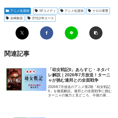
アニメ化漫画
SFコメディ
アニメ化漫画
ケロロ軍曹
吉崎観音
月刊少年エース
関連記事
「幼女戦記II」あらすじ・ネタバ
レ解説｜2026年7月放送！ターニ
ャが挑む連邦との全面戦争
2026年7月放送のアニメ第2期「幼女戦記
II」を徹底解説。連邦との全面戦争に挑む
ターニャの魅力と見どころ、今後の展開
予想をネタバレありで詳しく紹介しま
す。