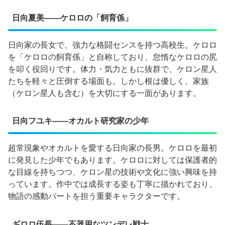
日向夏美——ケロロの「飼育係」
日向家の長女で、強力な格闘センスを持つ高校生。ケロロ
を「ケロロの飼育係」と自称しており、怠惰なケロロの尻
を叩く役回りです。体力・気力ともに抜群で、ケロン星人
たちを軽々と圧倒する場面も。しかし根は優しく、家族
（ケロン星人も含む）を大切にする一面があります。
日向フユキ——オカルト研究家の少年
超常現象やオカルトを愛する日向家の長男。ケロロを最初
に発見した少年でもあります。ケロロに対しては保護者的
な目線を持ちつつ、ケロン星の技術や文化に強い興味を持
っています。作中では成長する姿も丁寧に描かれており、
物語の感動パートを担う重要キャラクターです。
ギロロ伍長——不器用なツンデレ戦士