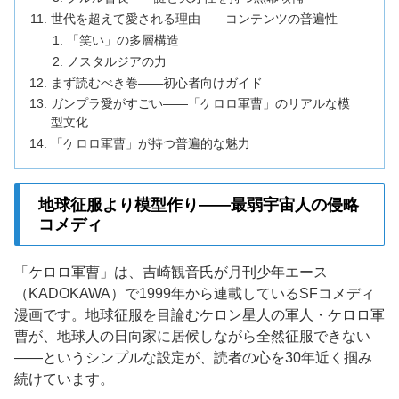
世代を超えて愛される理由——コンテンツの普遍性
「笑い」の多層構造
ノスタルジアの力
まず読むべき巻——初心者向けガイド
ガンプラ愛がすごい——「ケロロ軍曹」のリアルな模
型文化
「ケロロ軍曹」が持つ普遍的な魅力
地球征服より模型作り——最弱宇宙人の侵略
コメディ
「ケロロ軍曹」は、吉崎観音氏が月刊少年エース
（KADOKAWA）で1999年から連載しているSFコメディ
漫画です。地球征服を目論むケロン星人の軍人・ケロロ軍
曹が、地球人の日向家に居候しながら全然征服できない
——というシンプルな設定が、読者の心を30年近く掴み
続けています。