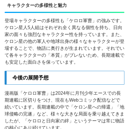
キャラクターの多様性と魅力
登場キャラクターの多様性も「ケロロ軍曹」の強みです。
ケロン星人5人組はそれぞれ全く異なる個性を持ち、日向
家の面々も強烈なキャラクター性を持っています。また、
ケロン星の他の軍人や地球出身の様々なキャラクターが登
場することで、物語に奥行きが生まれています。それでい
て各キャラクターの「本質」がブレないため、長期連載で
も安定した面白さを保っています。
今後の展開予想
漫画版「ケロロ軍曹」は2024年に月刊少年エースでの長
期連載に区切りをつけ、現在もWebコミック配信などで
続いています。長期連載の中で「ケロン星への帰還」「地
球侵略の完遂」など、様々な大きな局面を乗り越えてきま
したが、「ケロロと日向家の絆」というテーマは常に物語
の核心にあり続けています。