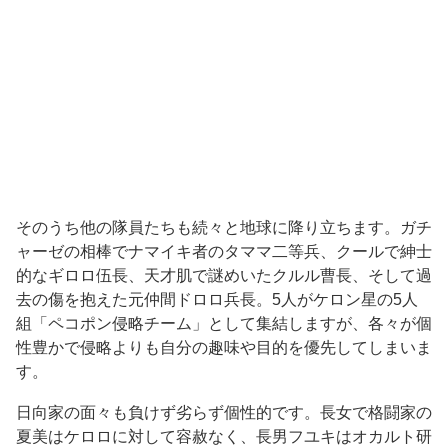
そのうち他の隊員たちも続々と地球に降り立ちます。ガチ
ャーゼの相棒でナマイキ者のタママ二等兵、クールで紳士
的なギロロ伍長、天才肌で謎めいたクルル曹長、そして過
去の傷を抱えた元仲間ドロロ兵長。5人がケロン星の5人
組「ペコポン侵略チーム」として集結しますが、各々が個
性豊かで侵略よりも自分の趣味や目的を優先してしまいま
す。
日向家の面々も負けず劣らず個性的です。長女で格闘家の
夏美はケロロに対して容赦なく、長男フユキはオカルト研