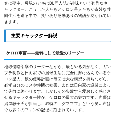
究に夢中、母親のアキはBL同人誌が趣味という強烈なキ
ャラクター。こうした人たちとケロン星人たちが奇妙な共
同生活を送る中で、笑いあり感動ありの物語が紡がれてい
きます。
主要キャラクター解説
ケロロ軍曹——最弱にして最愛のリーダー
地球侵略部隊のリーダーながら、最もやる気がなく、ガン
プラ制作と日向家での居候生活に完全に溶け込んでいるケ
ロン星人。彼の侵略計画は毎回壮大な構想を持ちながら、
必ず自分のミスや仲間の妨害、または日向家の逆襲によっ
て失敗に終わります。しかしその失敗すら愛おしく感じさ
せるキャラクター性が、ケロロの最大の魅力です。声優は
湯屋敦子氏が担当し、独特の「グフフフ」という笑い声は
今も多くのファンの記憶に刻まれています。