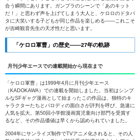
合う瞬間にあります。ガンプラのシーンで「あのキット
だ！」と思わず声を上げてしまう大人と、ケロロのドタバ
タに大笑いする子どもが同じ作品を楽しめる——これこそ
が吉崎観音先生の天才性だと思います。
「ケロロ軍曹」の歴史——27年の軌跡
月刊少年エースでの連載開始から現在まで
「ケロロ軍曹」は1999年4月に月刊少年エース
（KADOKAWA）での連載を開始しました。当初はシンプ
ルなSFギャグ漫画として始まったこの作品は、独特のキ
ャラクターたちとパロディの面白さが評判を呼び、急速に
人気を拡大。第50回小学館漫画賞児童向け部門を受賞す
るなど、その作品価値は早くから認められていました。
2004年にサンライズ制作でTVアニメ化されると、その人