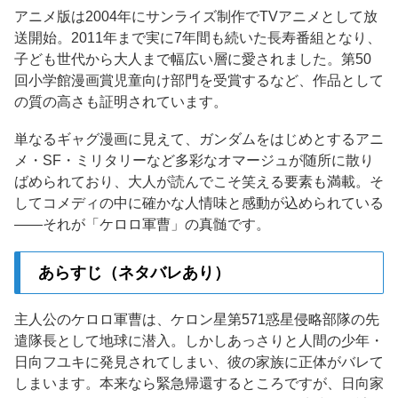
アニメ版は2004年にサンライズ制作でTVアニメとして放
送開始。2011年まで実に7年間も続いた長寿番組となり、
子ども世代から大人まで幅広い層に愛されました。第50
回小学館漫画賞児童向け部門を受賞するなど、作品として
の質の高さも証明されています。
単なるギャグ漫画に見えて、ガンダムをはじめとするアニ
メ・SF・ミリタリーなど多彩なオマージュが随所に散り
ばめられており、大人が読んでこそ笑える要素も満載。そ
してコメディの中に確かな人情味と感動が込められている
——それが「ケロロ軍曹」の真髄です。
あらすじ（ネタバレあり）
主人公のケロロ軍曹は、ケロン星第571惑星侵略部隊の先
遣隊長として地球に潜入。しかしあっさりと人間の少年・
日向フユキに発見されてしまい、彼の家族に正体がバレて
しまいます。本来なら緊急帰還するところですが、日向家