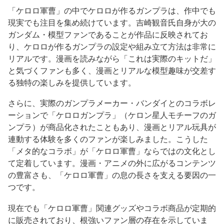
「ケロロ軍曹」の中でケロロが作るガンプラは、作中でも
現実でも注目を集め続けています。吉崎観音氏自身が大の
ガンダム・模型ファンであることが作品に反映されてお
り、ケロロが作るガンプラの設定や組み立て方法は非常に
リアルです。漫画を読みながら「これは実際のキットだ」
と気づくファンも多く、漫画とリアルな模型趣味が交差す
る独特の楽しみを提供しています。
さらに、実際のガンプラメーカー・バンダイとのコラボレ
ーションで「ケロロガンプラ」（ケロン星人モチーフのガ
ンプラ）が商品化されたこともあり、漫画とリアル玩具が
連動する体験を多くのファンが楽しみました。こうした
「メタ的なコラボ」が「ケロロ軍曹」ならではの文化とし
て定着しています。漫画・アニメの外に広がるコンテンツ
の豊富さも、「ケロロ軍曹」の息の長さを支える要因の一
つです。
現在でも「ケロロ軍曹」関連グッズやコラボ商品が定期的
に販売されており、根強いファン層の存在を示していま