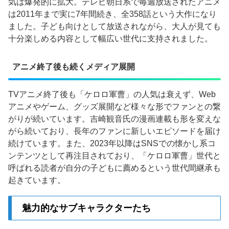
気は爆発的に拡大。テレビ朝日系で毎週放送されたアニメ
は2011年まで実に7年間続き、全358話という大作になり
ました。子ども向けとして放送されながら、大人が見ても
十分楽しめる内容として幅広い世代に支持されました。
アニメ終了後も続くメディア展開
TVアニメ終了後も「ケロロ軍曹」の人気は衰えず、Web
アニメやゲーム、グッズ展開など様々な形でファンとの繋
がりが続いています。吉崎観音氏の漫画連載も形を変えな
がら続いており、長年のファンに新しいエピソードを届け
続けています。また、2023年以降はSNSでの懐かし系コ
ンテンツとして再注目されており、「ケロロ軍曹」世代と
呼ばれる読者が自分の子どもに薦めるという世代間継承も
起きています。
魅力的なサブキャラクターたち