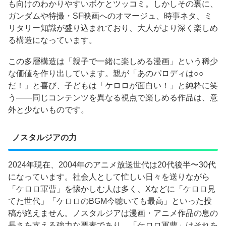
も向けのわかりやすいボケとツッコミ。しかしその裏に、
ガンダムや特撮・SF映画へのオマージュ、時事ネタ、ミ
リタリー知識が盛り込まれており、大人がより深く楽しめ
る構造になっています。
この多層構造は「親子で一緒に楽しめる漫画」という稀少
な価値を作り出しています。親が「あのパロディは○○
だ！」と喜び、子どもは「ケロロが面白い！」と純粋に笑
う——同じコンテンツを異なる視点で楽しめる作品は、意
外と少ないものです。
ノスタルジアの力
2024年現在、2004年のアニメ放送世代は20代後半〜30代
になっています。社会人として忙しい日々を送りながら
「ケロロ軍曹」を懐かしむ人は多く、Xなどに「ケロロ見
てた世代」「ケロロのBGM今聴いても最高」といった投
稿が絶えません。ノスタルジアは漫画・アニメ作品の息の
長さを支える強力な要素であり、「ケロロ軍曹」はそれを