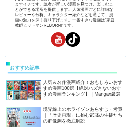
ますイチです。読者が新しい漫画を見つけ、楽しむこ
とができる場所を提供します。人気漫画ごとに詳細な
レビューや分析、キャラクター紹介などを通じて、漫
画の魅力を深く掘り下げます。一番すきな漫画は”家庭
教師ヒットマンREBORN!”です。
おすすめ記事
人気＆名作漫画紹介！おもしろいおす
すめ漫画100選【絶対ハズさないおす
すめ漫画ランキング】｜Mangax厳選
境界線上のホライゾンあらすじ・考察
｜「歴史再現」に挑む武蔵の生徒たち
の群像劇を徹底解説