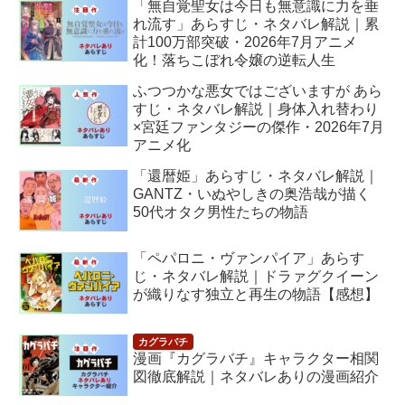
「無自覚聖女は今日も無意識に力を垂
れ流す」あらすじ・ネタバレ解説｜累
計100万部突破・2026年7月アニメ
化！落ちこぼれ令嬢の逆転人生
ふつつかな悪女ではございますが あら
すじ・ネタバレ解説｜身体入れ替わり
×宮廷ファンタジーの傑作・2026年7月
アニメ化
「還暦姫」あらすじ・ネタバレ解説｜
GANTZ・いぬやしきの奥浩哉が描く
50代オタク男性たちの物語
「ペパロニ・ヴァンパイア」あらす
じ・ネタバレ解説｜ドラァグクイーン
が織りなす独立と再生の物語【感想】
漫画『カグラバチ』キャラクター相関
図徹底解説｜ネタバレありの漫画紹介