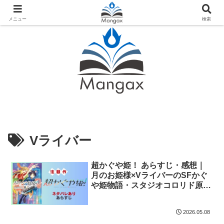
人気おすすめ漫画紹介ならMangax（マンガックス）
メニュー
検索
Vライバー
超かぐや姫！ あらすじ・感想｜
月のお姫様×VライバーのSFかぐ
や姫物語・スタジオコロリド原作
漫画
2026.05.08