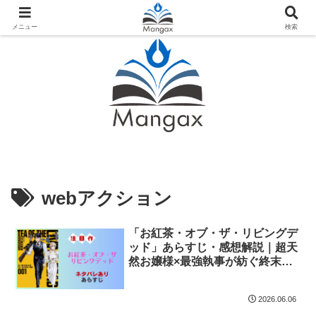
人気おすすめ漫画紹介ならMangax（マンガックス）
メニュー
検索
webアクション
「お紅茶・オブ・ザ・リビングデ
ッド」あらすじ・感想解説｜超天
然お嬢様×最強執事が紡ぐ終末ゾ
ンビコメディ
2026.06.06