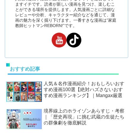
ますイチです。読者が新しい漫画を見つけ、楽しむこ
とができる場所を提供します。人気漫画ごとに詳細な
レビューや分析、キャラクター紹介などを通じて、漫
画の魅力を深く掘り下げます。一番すきな漫画は”家庭
教師ヒットマンREBORN!”です。
おすすめ記事
人気＆名作漫画紹介！おもしろいおす
すめ漫画100選【絶対ハズさないおす
すめ漫画ランキング】｜Mangax厳選
境界線上のホライゾンあらすじ・考察
｜「歴史再現」に挑む武蔵の生徒たち
の群像劇を徹底解説