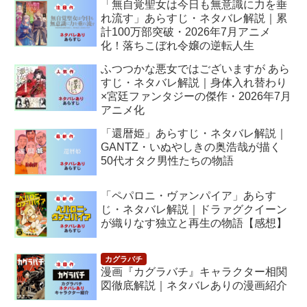
「無自覚聖女は今日も無意識に力を垂
れ流す」あらすじ・ネタバレ解説｜累
計100万部突破・2026年7月アニメ
化！落ちこぼれ令嬢の逆転人生
ふつつかな悪女ではございますが あら
すじ・ネタバレ解説｜身体入れ替わり
×宮廷ファンタジーの傑作・2026年7月
アニメ化
「還暦姫」あらすじ・ネタバレ解説｜
GANTZ・いぬやしきの奥浩哉が描く
50代オタク男性たちの物語
「ペパロニ・ヴァンパイア」あらす
じ・ネタバレ解説｜ドラァグクイーン
が織りなす独立と再生の物語【感想】
漫画『カグラバチ』キャラクター相関
図徹底解説｜ネタバレありの漫画紹介