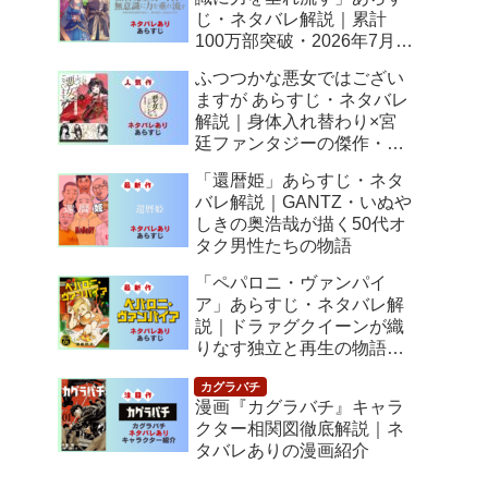
じ・ネタバレ解説｜累計
100万部突破・2026年7月ア
ニメ化！落ちこぼれ令嬢の
ふつつかな悪女ではござい
逆転人生
ますが あらすじ・ネタバレ
解説｜身体入れ替わり×宮
廷ファンタジーの傑作・
2026年7月アニメ化
「還暦姫」あらすじ・ネタ
バレ解説｜GANTZ・いぬや
しきの奥浩哉が描く50代オ
タク男性たちの物語
「ペパロニ・ヴァンパイ
ア」あらすじ・ネタバレ解
説｜ドラァグクイーンが織
りなす独立と再生の物語
【感想】
漫画『カグラバチ』キャラ
クター相関図徹底解説｜ネ
タバレありの漫画紹介