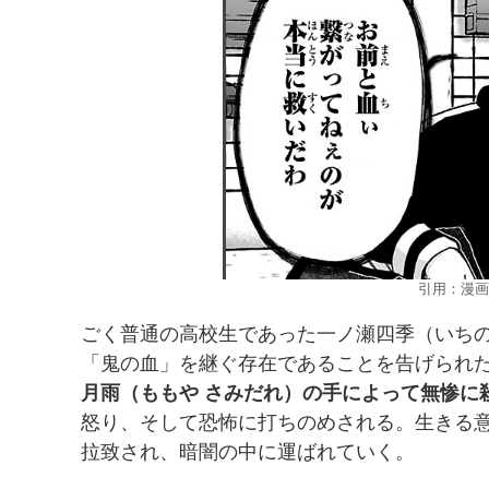
引用：漫画
ごく普通の高校生であった一ノ瀬四季（いちの
「鬼の血」を継ぐ存在であることを告げられ
月雨（ももや さみだれ）の手によって無惨に
怒り、そして恐怖に打ちのめされる。生きる
拉致され、暗闇の中に運ばれていく。