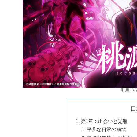
引用：桃
目
第1章：出会いと覚醒
平凡な日常の崩壊