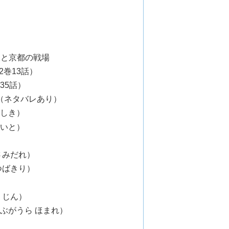
練と京都の戦場
2巻13話）
35話）
（ネタバレあり）
 しき）
ないと）
さみだれ）
つばきり）
 じん）
ぶがうら ほまれ）