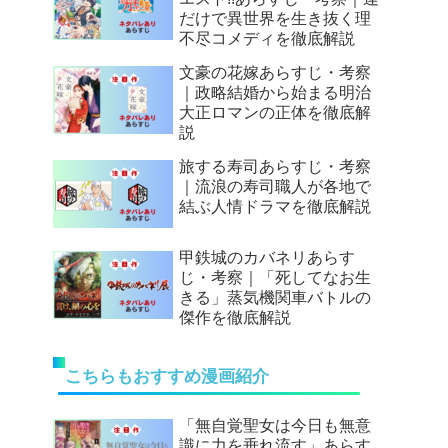
だけで異世界を生き抜く理
不尽コメディを徹底解説
文豪の花嫁あらすじ・考察
｜政略結婚から始まる明治
大正ロマンの正体を徹底解
説
旅する寿司あらすじ・考察
｜流浪の寿司職人が各地で
結ぶ人情ドラマを徹底解説
甲鉄城のカバネリあらす
じ・考察｜「死してなお生
きる」蒸気機関車バトルの
傑作を徹底解説
こちらもおすすめ漫画紹介
「無自覚聖女は今日も無意
識に力を垂れ流す」あらす