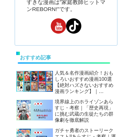
すきな漫画は”家庭教師ヒットマ
ンREBORN!”です。
おすすめ記事
人気＆名作漫画紹介！おも
しろいおすすめ漫画100選
【絶対ハズさないおすすめ
漫画ランキング】｜
Mangax厳選
境界線上のホライゾンあら
すじ・考察｜「歴史再現」
に挑む武蔵の生徒たちの群
像劇を徹底解説
ガチャ勇者のストーリーク
エスト!!あらすじ・考察｜運