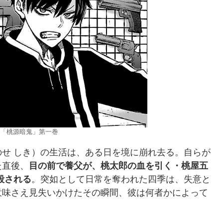
「桃源暗鬼」第一巻
せ しき）の生活は、ある日を境に崩れ去る。自らが
た直後、
目の前で養父が、桃太郎の血を引く・桃屋五
殺される
。突如として日常を奪われた四季は、失意と
意味さえ見失いかけたその瞬間、彼は何者かによって