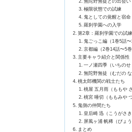
無陀野無徒との出会い
極限状態での試練
鬼としての覚醒と宿命
羅刹学園への入学
第2章：羅刹学園での試
鬼ごっこ編（1巻5話〜
京都編（2巻14話〜5巻
主要キャラ紹介と関係性
一ノ瀬四季（いちのせ
無陀野無徒（むだの 
桃太郎機関の戦士たち
桃屋 五月雨（ももや 
桃宮 唾切（ももみや 
鬼側の仲間たち
皇后崎 迅（こうがさき
屏風ヶ浦 帆稀（びょう
まとめ