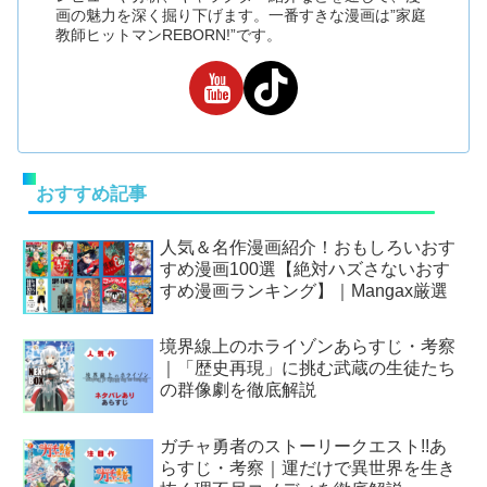
画の魅力を深く掘り下げます。一番すきな漫画は”家庭
教師ヒットマンREBORN!”です。
おすすめ記事
人気＆名作漫画紹介！おもしろいおす
すめ漫画100選【絶対ハズさないおす
すめ漫画ランキング】｜Mangax厳選
境界線上のホライゾンあらすじ・考察
｜「歴史再現」に挑む武蔵の生徒たち
の群像劇を徹底解説
ガチャ勇者のストーリークエスト!!あ
らすじ・考察｜運だけで異世界を生き