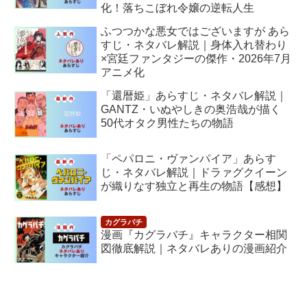
化！落ちこぼれ令嬢の逆転人生
ふつつかな悪女ではございますが あら
すじ・ネタバレ解説｜身体入れ替わり
×宮廷ファンタジーの傑作・2026年7月
アニメ化
「還暦姫」あらすじ・ネタバレ解説｜
GANTZ・いぬやしきの奥浩哉が描く
50代オタク男性たちの物語
「ペパロニ・ヴァンパイア」あらす
じ・ネタバレ解説｜ドラァグクイーン
が織りなす独立と再生の物語【感想】
漫画『カグラバチ』キャラクター相関
図徹底解説｜ネタバレありの漫画紹介