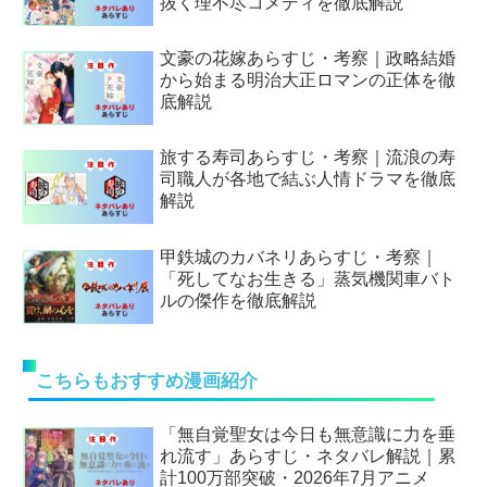
抜く理不尽コメディを徹底解説
文豪の花嫁あらすじ・考察｜政略結婚
から始まる明治大正ロマンの正体を徹
底解説
旅する寿司あらすじ・考察｜流浪の寿
司職人が各地で結ぶ人情ドラマを徹底
解説
甲鉄城のカバネリあらすじ・考察｜
「死してなお生きる」蒸気機関車バト
ルの傑作を徹底解説
こちらもおすすめ漫画紹介
「無自覚聖女は今日も無意識に力を垂
れ流す」あらすじ・ネタバレ解説｜累
計100万部突破・2026年7月アニメ