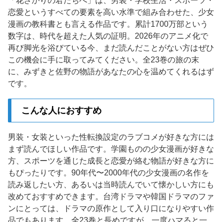
「花ざかりの君たちへ」は、男装・学校生活・スポーツ・
恋愛というすべての要素を高い水準で組み合わせた、少女
漫画の教科書とも言える作品です。累計1700万部という
数字は、時代を超えた人気の証明。2026年のアニメ化で
再び脚光を浴びている今、まだ読んだことがない方はぜひ
この機会に手に取ってみてください。全23巻の旅の末
に、みずきと佐野の物語があなたの心を温めてくれるはず
です。
こんな人におすすめ
男装・女装といった性転換設定のラブコメが好きな方には
まず読んでほしい作品です。学園ものの少女漫画が好きな
方、スポーツを通じた成長と恋愛が絡む物語が好きな方に
もぴったりです。90年代〜2000年代の少女漫画の名作を
読み返したい方、あるいは当時読んでいて懐かしい方にも
改めておすすめできます。台湾ドラマや韓国ドラマのファ
ンにとっては、ドラマの原作として入り口になりやすい作
品でもあります。全23巻と長めですが、一度ハマると一