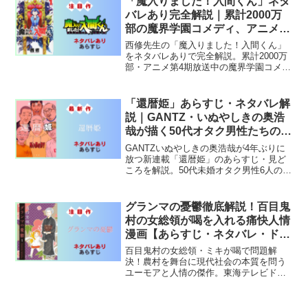
「魔入りました！入間くん」ネタ
バレあり完全解説｜累計2000万
部の魔界学園コメディ、アニメ4
期も放送中
西修先生の「魔入りました！入間くん」
をネタバレありで完全解説。累計2000万
部・アニメ第4期放送中の魔界学園コメデ
ィ。人間が悪魔に溺愛されるハートフル
物語の魅力を詳しく紹介。
「還暦姫」あらすじ・ネタバレ解
説｜GANTZ・いぬやしきの奥浩
哉が描く50代オタク男性たちの物
語
GANTZいぬやしきの奥浩哉が4年ぶりに
放つ新連載「還暦姫」のあらすじ・見ど
ころを解説。50代未婚オタク男性6人のシ
ェアハウス生活と衝撃の提案を紹介。
グランマの憂鬱徹底解説！百目鬼
村の女総領が喝を入れる痛快人情
漫画【あらすじ・ネタバレ・ドラ
マ化】
百目鬼村の女総領・ミキが喝で問題解
決！農村を舞台に現代社会の本質を問う
ユーモアと人情の傑作。東海テレビドラ
マ化作品をネタバレ解説！