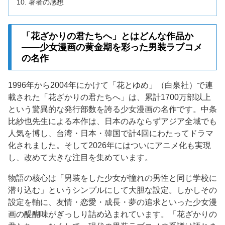
著者の感想
「花ざかりの君たちへ」とはどんな作品か
——少女漫画の黄金期を彩った男装ラブコメ
の名作
1996年から2004年にかけて「花とゆめ」（白泉社）で連
載された「花ざかりの君たちへ」は、累計1700万部以上
という驚異的な発行部数を誇る少女漫画の名作です。中条
比紗也先生による本作は、日本のみならずアジア全域でも
人気を博し、台湾・日本・韓国で計4回にわたってドラマ
化されました。そして2026年にはついにアニメ化も実現
し、改めて大きな注目を集めています。
物語の核心は「男装をした少女が憧れの男性と同じ学校に
潜り込む」というシンプルにして大胆な設定。しかしその
設定を軸に、友情・恋愛・成長・夢の追求といった少女漫
画の醍醐味がぎっしり詰め込まれています。「花ざかりの