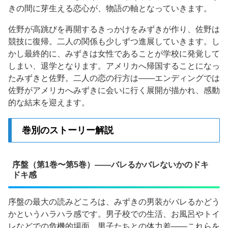
きの間に芽生える恋心が、物語の軸となっていきます。
佐野が高跳びを再開するきっかけをみずきが作り、佐野は
競技に復帰。二人の関係も少しずつ進展していきます。し
かし最終的に、みずきは女性であることが学校に発覚して
しまい、退学となります。アメリカへ帰国することになっ
たみずきと佐野。二人の恋の行方は——エンディングでは
佐野がアメリカへみずきに会いに行く展開が描かれ、感動
的な結末を迎えます。
巻別のストーリー解説
序盤（第1巻〜第5巻）——バレるかバレないかのドキ
ドキ感
序盤の最大の読みどころは、みずきの男装がバレるかどう
かというハラハラ感です。男子校での生活、お風呂やトイ
レなどでの危機的場面、男子たちとの体力差——これらを