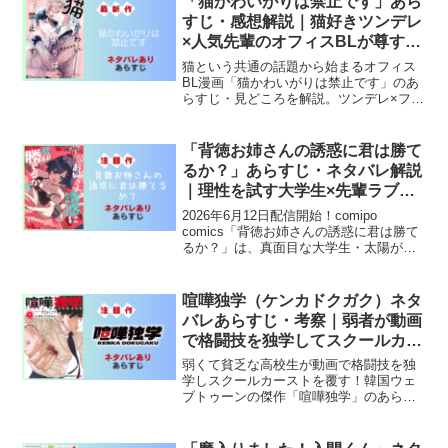
「猫かわいがりは禁止です」あら
すじ・感想解説｜猫好きツンデレ
×人気先輩のオフィスBLが尊すぎ
る
猫という共通の話題から始まるオフィス
BL漫画「猫かわいがりは禁止です」のあ
らすじ・見どころを解説。ツンデレ×フレ
ンドリー先輩のじれったい関係に注目。
「背徳お姉さんの誘惑に君は勝て
るか？」あらすじ・ネタバレ解説
｜理性を試す大学生×先輩ラブコ
メ
2026年6月12日配信開始！comipo
comics「背徳お姉さんの誘惑に君は勝て
るか？」は、真面目な大学生・太陽が自
由奔放な先輩・みはるの誘惑に日々さら
される背徳ラブコメ。理性vs欲望の結末
は？
喧嘩独学（ケンカドクガク）ネタ
バレあらすじ・考察｜弱者が動画
で格闘技を独学してスクールカー
ストを覆す韓国ウェブトゥーンの
弱くて貧乏な高校生が動画で格闘技を独
傑作
学しスクールカーストを覆す！韓国ウェ
ブトゥーンの傑作「喧嘩独学」のあらす
じ・キャラクター・考察を徹底解説。