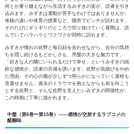
何とか乗り越えながら生活するみずきの姿が、読者を引き
込みます。みずきは運動が苦手なわけではありませんが、
体格の違いや体育の授業など、随所でピンチが訪れます。
そのたびにギリギリのところで切り抜けていく展開は、読
んでいてハラハラとワクワクが同時に訪れます。
みずきが憧れの佐野と毎日顔を合わせながら、自分の気持
ちを隠し続けるもどかしさも、序盤の大きな魅力です。
「好きな人の隣にいられるだけで幸せ」というみずきの純
粋な感情が、読者の共感を誘います。佐野が高跳びをやめ
た理由、その心の傷が少しずつ明らかになっていく過程も
見逃せません。過去のトラウマを抱えながらも前を向こう
とする佐野と、そんな佐野を支えたいみずきの関係性が、
この時期に丁寧に描かれます。
中盤（第6巻〜第15巻）——感情が交差するラブコメの
醍醐味