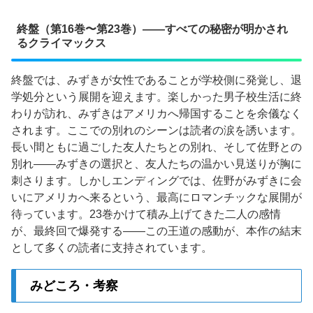
終盤（第16巻〜第23巻）——すべての秘密が明かされ
るクライマックス
終盤では、みずきが女性であることが学校側に発覚し、退
学処分という展開を迎えます。楽しかった男子校生活に終
わりが訪れ、みずきはアメリカへ帰国することを余儀なく
されます。ここでの別れのシーンは読者の涙を誘います。
長い間ともに過ごした友人たちとの別れ、そして佐野との
別れ——みずきの選択と、友人たちの温かい見送りが胸に
刺さります。しかしエンディングでは、佐野がみずきに会
いにアメリカへ来るという、最高にロマンチックな展開が
待っています。23巻かけて積み上げてきた二人の感情
が、最終回で爆発する——この王道の感動が、本作の結末
として多くの読者に支持されています。
みどころ・考察