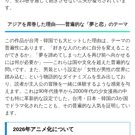
り、全23巻を通じて飽きさせない工夫が凝らされていま
す。
アジアを席巻した理由——普遍的な「夢と恋」のテーマ
この作品が台湾・韓国でも大ヒットした理由は、テーマの
普遍性にあります。「好きな人のために自分を変えること
ができるか」「夢を諦めてしまった人を再び前へ向かせる
には何が必要か」——これらは国や文化を超えた普遍的な
問いです。また、男装という設定が「女性が男性の世界に
踏み込む」という物語的なダイナミズムを生み出してお
り、読者が主人公の冒険を一緒に体験するような感覚を与
えます。これは90年代後半から2000年代の少女漫画の中
でも特に革新的な設定でした。台湾・日本・韓国の3か国
でドラマ化されたことも、その普遍的な人気を証明してい
ます。
2026年アニメ化について