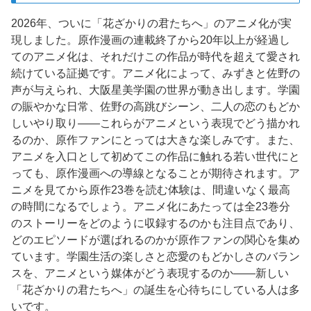
2026年、ついに「花ざかりの君たちへ」のアニメ化が実
現しました。原作漫画の連載終了から20年以上が経過し
てのアニメ化は、それだけこの作品が時代を超えて愛され
続けている証拠です。アニメ化によって、みずきと佐野の
声が与えられ、大阪星美学園の世界が動き出します。学園
の賑やかな日常、佐野の高跳びシーン、二人の恋のもどか
しいやり取り——これらがアニメという表現でどう描かれ
るのか、原作ファンにとっては大きな楽しみです。また、
アニメを入口として初めてこの作品に触れる若い世代にと
っても、原作漫画への導線となることが期待されます。ア
ニメを見てから原作23巻を読む体験は、間違いなく最高
の時間になるでしょう。アニメ化にあたっては全23巻分
のストーリーをどのように収録するのかも注目点であり、
どのエピソードが選ばれるのかが原作ファンの関心を集め
ています。学園生活の楽しさと恋愛のもどかしさのバラン
スを、アニメという媒体がどう表現するのか——新しい
「花ざかりの君たちへ」の誕生を心待ちにしている人は多
いです。