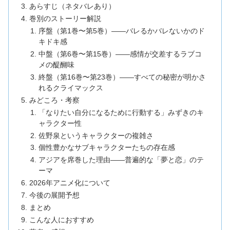
あらすじ（ネタバレあり）
巻別のストーリー解説
序盤（第1巻〜第5巻）——バレるかバレないかのド
キドキ感
中盤（第6巻〜第15巻）——感情が交差するラブコ
メの醍醐味
終盤（第16巻〜第23巻）——すべての秘密が明かさ
れるクライマックス
みどころ・考察
「なりたい自分になるために行動する」みずきのキ
ャラクター性
佐野泉というキャラクターの複雑さ
個性豊かなサブキャラクターたちの存在感
アジアを席巻した理由——普遍的な「夢と恋」のテ
ーマ
2026年アニメ化について
今後の展開予想
まとめ
こんな人におすすめ