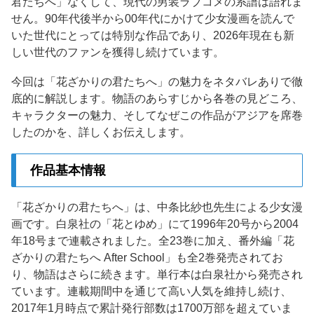
君たちへ」なくして、現代の男装ラブコメの系譜は語れま
せん。90年代後半から00年代にかけて少女漫画を読んで
いた世代にとっては特別な作品であり、2026年現在も新
しい世代のファンを獲得し続けています。
今回は「花ざかりの君たちへ」の魅力をネタバレありで徹
底的に解説します。物語のあらすじから各巻の見どころ、
キャラクターの魅力、そしてなぜこの作品がアジアを席巻
したのかを、詳しくお伝えします。
作品基本情報
「花ざかりの君たちへ」は、中条比紗也先生による少女漫
画です。白泉社の「花とゆめ」にて1996年20号から2004
年18号まで連載されました。全23巻に加え、番外編「花
ざかりの君たちへ After School」も全2巻発売されてお
り、物語はさらに続きます。単行本は白泉社から発売され
ています。連載期間中を通じて高い人気を維持し続け、
2017年1月時点で累計発行部数は1700万部を超えていま