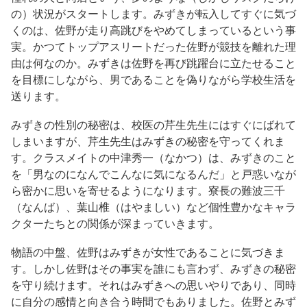
の）状況がスタートします。みずきが転入してすぐに気づ
くのは、佐野が走り高跳びをやめてしまっているという事
実。かつてトップアスリートだった佐野が競技を離れた理
由は何なのか。みずきは佐野を再び跳躍台に立たせること
を目標にしながら、男であることを偽りながら学校生活を
送ります。
みずきの性別の秘密は、校医の芹生先生にはすぐにばれて
しまいますが、芹生先生はみずきの秘密を守ってくれま
す。クラスメイトの中津秀一（なかつ）は、みずきのこと
を「男なのになんでこんなに気になるんだ」と戸惑いなが
ら密かに思いを寄せるようになります。寮長の難波三千
（なんば）、葉山椎（はやましい）など個性豊かなキャラ
クターたちとの関係が深まっていきます。
物語の中盤、佐野はみずきが女性であることに気づきま
す。しかし佐野はその事実を誰にも言わず、みずきの秘密
を守り続けます。それはみずきへの思いやりであり、同時
に自分の感情と向き合う時間でもありました。佐野とみず