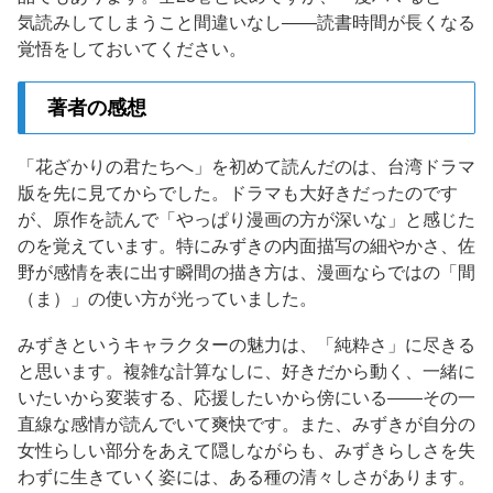
気読みしてしまうこと間違いなし——読書時間が長くなる
覚悟をしておいてください。
著者の感想
「花ざかりの君たちへ」を初めて読んだのは、台湾ドラマ
版を先に見てからでした。ドラマも大好きだったのです
が、原作を読んで「やっぱり漫画の方が深いな」と感じた
のを覚えています。特にみずきの内面描写の細やかさ、佐
野が感情を表に出す瞬間の描き方は、漫画ならではの「間
（ま）」の使い方が光っていました。
みずきというキャラクターの魅力は、「純粋さ」に尽きる
と思います。複雑な計算なしに、好きだから動く、一緒に
いたいから変装する、応援したいから傍にいる——その一
直線な感情が読んでいて爽快です。また、みずきが自分の
女性らしい部分をあえて隠しながらも、みずきらしさを失
わずに生きていく姿には、ある種の清々しさがあります。