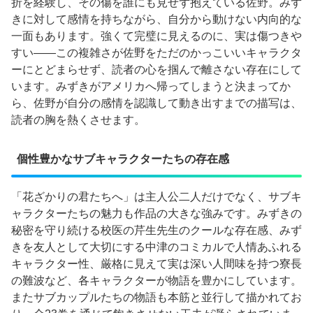
折を経験し、その傷を誰にも見せず抱えている佐野。みず
きに対して感情を持ちながら、自分から動けない内向的な
一面もあります。強くて完璧に見えるのに、実は傷つきや
すい——この複雑さが佐野をただのかっこいいキャラクタ
ーにとどまらせず、読者の心を掴んで離さない存在にして
います。みずきがアメリカへ帰ってしまうと決まってか
ら、佐野が自分の感情を認識して動き出すまでの描写は、
読者の胸を熱くさせます。
個性豊かなサブキャラクターたちの存在感
「花ざかりの君たちへ」は主人公二人だけでなく、サブキ
ャラクターたちの魅力も作品の大きな強みです。みずきの
秘密を守り続ける校医の芹生先生のクールな存在感、みず
きを友人として大切にする中津のコミカルで人情あふれる
キャラクター性、厳格に見えて実は深い人間味を持つ寮長
の難波など、各キャラクターが物語を豊かにしています。
またサブカップルたちの物語も本筋と並行して描かれてお