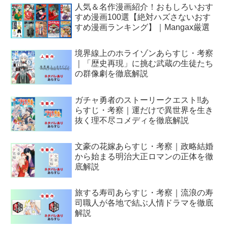
人気＆名作漫画紹介！おもしろいおす
すめ漫画100選【絶対ハズさないおす
すめ漫画ランキング】｜Mangax厳選
境界線上のホライゾンあらすじ・考察
｜「歴史再現」に挑む武蔵の生徒たち
の群像劇を徹底解説
ガチャ勇者のストーリークエスト!!あ
らすじ・考察｜運だけで異世界を生き
抜く理不尽コメディを徹底解説
文豪の花嫁あらすじ・考察｜政略結婚
から始まる明治大正ロマンの正体を徹
底解説
旅する寿司あらすじ・考察｜流浪の寿
司職人が各地で結ぶ人情ドラマを徹底
解説