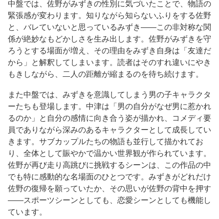
中盤では、佐野がみずきの性別に気づいたことで、物語の
緊張感が変わります。知りながら知らないふりをする佐野
と、バレていないと思っているみずき——この非対称な関
係が絶妙なもどかしさを生み出します。佐野がみずきを守
ろうとする場面が増え、その理由をみずき自身は「友達だ
から」と解釈してしまいます。読者はそのすれ違いにやき
もきしながら、二人の距離が縮まるのを待ち続けます。
また中盤では、みずきを意識してしまう男の子キャラクタ
ーたちも登場します。中津は「男の自分がなぜ男に惹かれ
るのか」と自分の感情に向き合う姿が描かれ、コメディ要
員でありながら深みのあるキャラクターとして成長してい
きます。サブカップルたちの物語も並行して描かれてお
り、全体として賑やかで温かい世界観が作られています。
佐野が再び走り高跳びに挑戦するシーンは、この作品の中
でも特に感動的な名場面のひとつです。みずきがどれだけ
佐野の復帰を願っていたか、その思いが佐野の背中を押す
——スポーツシーンとしても、恋愛シーンとしても機能し
ています。