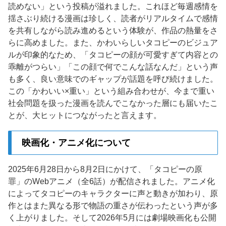
読めない」という投稿が溢れました。これほど毎週感情を
揺さぶり続ける漫画は珍しく、読者がリアルタイムで感情
を共有しながら読み進めるという体験が、作品の熱量をさ
らに高めました。また、かわいらしいタコピーのビジュア
ルが印象的なため、「タコピーの顔が可愛すぎて内容との
乖離がつらい」「この顔で何でこんな話なんだ」という声
も多く、良い意味でのギャップが話題を呼び続けました。
この「かわいい×重い」という組み合わせが、今まで重い
社会問題を扱った漫画を読んでこなかった層にも届いたこ
とが、大ヒットにつながったと言えます。
映画化・アニメ化について
2025年6月28日から8月2日にかけて、「タコピーの原
罪」のWebアニメ（全6話）が配信されました。アニメ化
によってタコピーのキャラクターに声と動きが加わり、原
作とはまた異なる形で物語の重さが伝わったという声が多
く上がりました。そして2026年5月には劇場映画化も公開