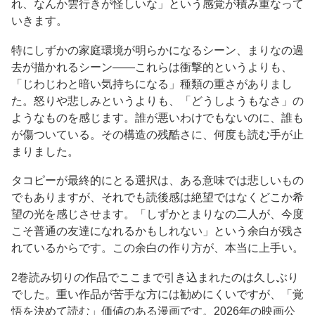
れ、なんか雲行きが怪しいな」という感覚が積み重なって
いきます。
特にしずかの家庭環境が明らかになるシーン、まりなの過
去が描かれるシーン——これらは衝撃的というよりも、
「じわじわと暗い気持ちになる」種類の重さがありまし
た。怒りや悲しみというよりも、「どうしようもなさ」の
ようなものを感じます。誰が悪いわけでもないのに、誰も
が傷ついている。その構造の残酷さに、何度も読む手が止
まりました。
タコピーが最終的にとる選択は、ある意味では悲しいもの
でもありますが、それでも読後感は絶望ではなくどこか希
望の光を感じさせます。「しずかとまりなの二人が、今度
こそ普通の友達になれるかもしれない」という余白が残さ
れているからです。この余白の作り方が、本当に上手い。
2巻読み切りの作品でここまで引き込まれたのは久しぶり
でした。重い作品が苦手な方には勧めにくいですが、「覚
悟を決めて読む」価値のある漫画です。2026年の映画公