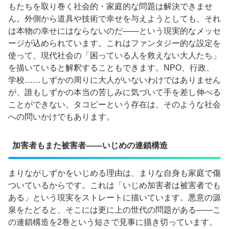
もたちを取り巻く社会的・家庭的な問題は解決できませ
ん。外側から道具や技術で幸せを与えようとしても、それ
は本物の幸せにはならないのだ——という現実的なメッセ
ージが込められています。これはファンタジー的な設定を
使って、現代社会の「困っている人を救えない大人たち」
を描いていると解釈することもできます。NPO、行政、
学校……しずかの周りに大人がいないわけではありません
が、誰もしずかの本当の苦しみに気づいて手を差し伸べる
ことができない。タコピーという存在は、そのような社会
への問いかけでもあります。
加害者もまた被害者——いじめの連鎖構造
まりながしずかをいじめる理由は、まりな自身も家庭で傷
ついているからです。これは「いじめ加害者は被害者でも
ある」という現実をストレートに描いています。悪意の源
泉をたどると、そこには更に上の世代の問題がある——こ
の連鎖構造を2巻という短さで見事に描き切っています。