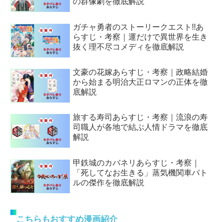
の群像劇を徹底解説
ガチャ勇者のストーリークエスト!!あ
らすじ・考察｜運だけで異世界を生き
抜く理不尽コメディを徹底解説
文豪の花嫁あらすじ・考察｜政略結婚
から始まる明治大正ロマンの正体を徹
底解説
旅する寿司あらすじ・考察｜流浪の寿
司職人が各地で結ぶ人情ドラマを徹底
解説
甲鉄城のカバネリあらすじ・考察｜
「死してなお生きる」蒸気機関車バト
ルの傑作を徹底解説
こちらもおすすめ漫画紹介