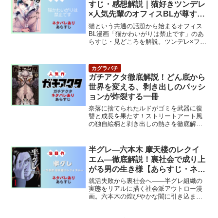
すじ・感想解説｜猫好きツンデレ
×人気先輩のオフィスBLが尊すぎ
る
猫という共通の話題から始まるオフィス
BL漫画「猫かわいがりは禁止です」のあ
らすじ・見どころを解説。ツンデレ×フレ
ンドリー先輩のじれったい関係に注目。
ガチアクタ徹底解説！どん底から
世界を変える、剥き出しのパッシ
ョンが炸裂する一冊
奈落に捨てられたルドがゴミを武器に復
讐と成長を果たす！ストリートアート風
の独自絵柄と剥き出しの熱さを徹底解
説。
半グレ―六本木 摩天楼のレクイ
エム―徹底解説！裏社会で成り上
がる男の生き様【あらすじ・ネタ
バレ・考察】
就活失敗から裏社会へ——半グレ組織の
実態をリアルに描く社会派アウトロー漫
画。六本木の煌びやかな闇に引き込まれ
る男の物語をネタバレ解説！