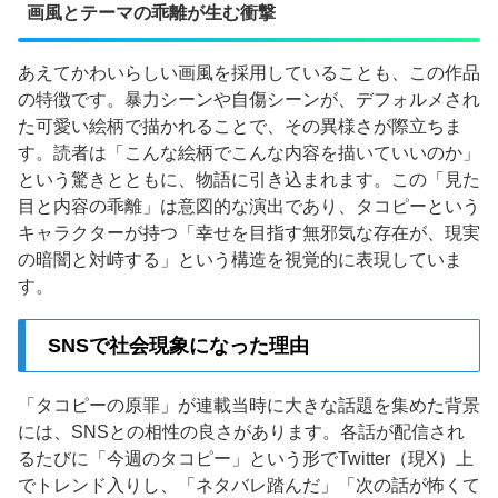
画風とテーマの乖離が生む衝撃
あえてかわいらしい画風を採用していることも、この作品
の特徴です。暴力シーンや自傷シーンが、デフォルメされ
た可愛い絵柄で描かれることで、その異様さが際立ちま
す。読者は「こんな絵柄でこんな内容を描いていいのか」
という驚きとともに、物語に引き込まれます。この「見た
目と内容の乖離」は意図的な演出であり、タコピーという
キャラクターが持つ「幸せを目指す無邪気な存在が、現実
の暗闇と対峙する」という構造を視覚的に表現していま
す。
SNSで社会現象になった理由
「タコピーの原罪」が連載当時に大きな話題を集めた背景
には、SNSとの相性の良さがあります。各話が配信され
るたびに「今週のタコピー」という形でTwitter（現X）上
でトレンド入りし、「ネタバレ踏んだ」「次の話が怖くて