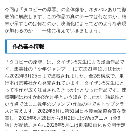
今回は「タコピーの原罪」の全体像を、ネタバレありで徹
底的に解説します。この作品の真のテーマは何なのか、結
末が示すものは何なのか、映画化によってどのような表現
が加わるのか——一緒に考えていきましょう。
作品基本情報
「タコピーの原罪」は、タイザン5先生による漫画作品で
す。集英社の「少年ジャンプ+」にて2021年12月10日か
ら2022年3月25日まで連載されました。全2巻構成で、単
行本は集英社から発売されています。タイザン5先生にと
って本作が広く注目されるきっかけとなった作品です。連
載期間はわずか約3か月半という短さでしたが、話題性と
いう点ではここ数年のジャンプ+作品の中でもトップクラ
スと言えます。2022年5月に第51回日本漫画家協会賞を受
賞し、2025年6月28日から8月2日にはWebアニメ（全6
話）が配信。さらに2026年5月には劇場映画化も公開予定