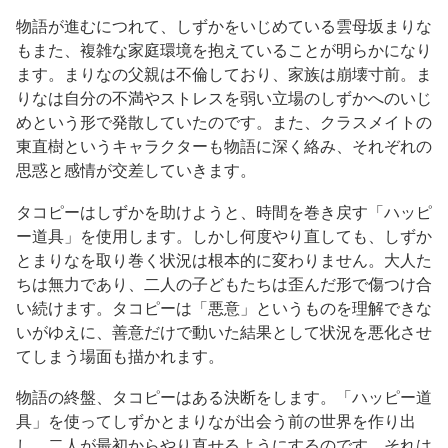
物語が進むにつれて、しずかをいじめている雲母坂まりな
もまた、複雑な家庭環境を抱えていることが明らかになり
ます。まりなの父親は不倫しており、家族は崩壊寸前。ま
りなは自分の不満やストレスを弱い立場のしずかへのいじ
めという形で発散していたのです。また、クラスメイトの
東直樹というキャラクターも物語に深く絡み、それぞれの
思惑と感情が交差していきます。
タコピーはしずかを助けようと、時間を巻き戻す「ハッピ
ー道具」を使用します。しかし何度やり直しても、しずか
とまりなを取り巻く状況は根本的に変わりません。大人た
ちは無力であり、二人の子どもたちは歪んだ形で傷つけ合
い続けます。タコピーは「悪意」というものを理解できな
いがゆえに、善意だけで動いた結果として状況を悪化させ
てしまう場面も描かれます。
物語の終盤、タコピーはある決断をします。「ハッピー道
具」を使ってしずかとまりなが出会う前の世界を作り出
し、二人が最初からやり直せるようにするのです。それは