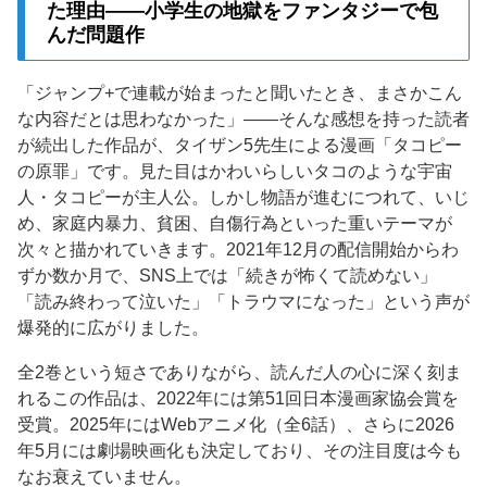
た理由——小学生の地獄をファンタジーで包
んだ問題作
「ジャンプ+で連載が始まったと聞いたとき、まさかこん
な内容だとは思わなかった」——そんな感想を持った読者
が続出した作品が、タイザン5先生による漫画「タコピー
の原罪」です。見た目はかわいらしいタコのような宇宙
人・タコピーが主人公。しかし物語が進むにつれて、いじ
め、家庭内暴力、貧困、自傷行為といった重いテーマが
次々と描かれていきます。2021年12月の配信開始からわ
ずか数か月で、SNS上では「続きが怖くて読めない」
「読み終わって泣いた」「トラウマになった」という声が
爆発的に広がりました。
全2巻という短さでありながら、読んだ人の心に深く刻ま
れるこの作品は、2022年には第51回日本漫画家協会賞を
受賞。2025年にはWebアニメ化（全6話）、さらに2026
年5月には劇場映画化も決定しており、その注目度は今も
なお衰えていません。