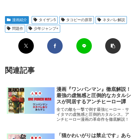
漫画紹介
タイザン5
タコピーの原罪
ネタバレ解説
問題作
少年ジャンプ+
関連記事
漫画『ワンパンマン』徹底解説！
最強の虚無感と圧倒的なカタルシ
スが同居するアンチヒーロー譚
全ての敵を一撃で倒す最強ヒーロー・サ
イタマの虚無感と圧倒的カタルシス。ア
ンチヒーロー漫画の革命作を徹底解説！
「猫かわいがりは禁止です」あら