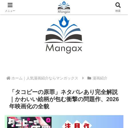
人気おすすめ漫画紹介ならMangax（マンガックス）
メニュー
検索
ホーム
漫画紹介
「タコピーの原罪」ネタバレあり完全解説
｜かわいい絵柄が包む衝撃の問題作、2026
年映画化の全貌