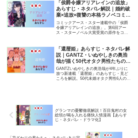
「侯爵令嬢アリアレインの追放」
あらすじ・ネタバレ解説｜婚約破
棄×追放×復讐の本格ラノベコミカ
ライズ
コミックアース・スター連載中の「侯爵
令嬢アリアレインの追放」。第6回アー
ス・スターノベル大賞受賞の原作をコミ
カライズ。婚約破棄→追放された侯爵令
嬢が繰り広げる本格復讐劇の全魅力を解
説。
「還暦姫」あらすじ・ネタバレ解
説｜GANTZ・いぬやしきの奥浩
哉が描く50代オタク男性たちの物
語
GANTZいぬやしきの奥浩哉が4年ぶりに
放つ新連載「還暦姫」のあらすじ・見ど
ころを解説。50代未婚オタク男性6人のシ
ェアハウス生活と衝撃の提案を紹介。
グランマの憂鬱徹底解説！百目鬼村の女
総領が喝を入れる痛快人情漫画【あらす
じ・ネタバレ・ドラマ化】
「花ざかりの君たちへ」ネタバレあり完