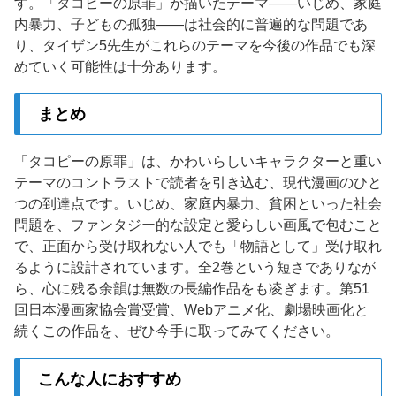
す。「タコピーの原罪」が描いたテーマ——いじめ、家庭
内暴力、子どもの孤独——は社会的に普遍的な問題であ
り、タイザン5先生がこれらのテーマを今後の作品でも深
めていく可能性は十分あります。
まとめ
「タコピーの原罪」は、かわいらしいキャラクターと重い
テーマのコントラストで読者を引き込む、現代漫画のひと
つの到達点です。いじめ、家庭内暴力、貧困といった社会
問題を、ファンタジー的な設定と愛らしい画風で包むこと
で、正面から受け取れない人でも「物語として」受け取れ
るように設計されています。全2巻という短さでありなが
ら、心に残る余韻は無数の長編作品をも凌ぎます。第51
回日本漫画家協会賞受賞、Webアニメ化、劇場映画化と
続くこの作品を、ぜひ今手に取ってみてください。
こんな人におすすめ