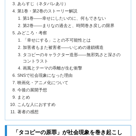
あらすじ（ネタバレあり）
第1巻・第2巻のストーリー解説
第1巻——幸せにしたいのに、何もできない
第2巻——まりなの過去と、時間巻き戻しの限界
みどころ・考察
「幸せにする」ことの不可能性とは
加害者もまた被害者——いじめの連鎖構造
タコピーのキャラクター造形——無邪気さと深さの
コントラスト
画風とテーマの乖離が生む衝撃
SNSで社会現象になった理由
映画化・アニメ化について
今後の展開予想
まとめ
こんな人におすすめ
著者の感想
「タコピーの原罪」が社会現象を巻き起こし