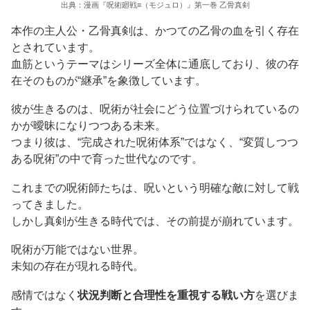
出典：漫画『呪術廻戦≡（モジュロ）』第一巻 乙骨真剣
本作の主人公・乙骨真剣は、かつての乙骨の血を引く存在
とされています。
血筋というテーマはシリーズ全体に通底しており、彼の存
在そのものが“継承”を象徴しています。
彼が生きるのは、呪術が社会にどう位置づけられているの
かが曖昧になりつつある未来。
つまり彼は、“完成された呪術体系”ではなく、“変質しつつ
ある呪術”の中で育った世代なのです。
これまでの呪術師たちは、呪いという明確な敵に対して戦
ってきました。
しかし真剣が生きる時代では、その前提が崩れています。
呪術が万能ではない世界。
未知の存在が現れる時代。
感情ではなく
状況判断と合理性を重視する戦い方
を選びま