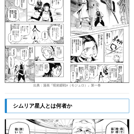
出典：漫画『呪術廻戦≡（モジュロ）』第一巻
シムリア星人とは何者か