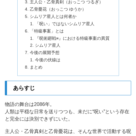
主人公・乙骨真剣（おっこつ つるぎ）
乙骨憂花（おっこつ ゆうか）
シムリア星人とは何者か
「呪い」ではないシムリア星人
「特級事案」とは
『呪術廻戦≡』における特級事案の異質
シムリア星人
今後の展開予想
今後の伏線は
まとめ
あらすじ
物語の舞台は2086年。
人類は平穏な日常を送りつつも、未だに“呪い”という存在
と完全には決別できずにいた。
主人公・乙骨真剣と乙骨憂花は、そんな世界で活動する呪