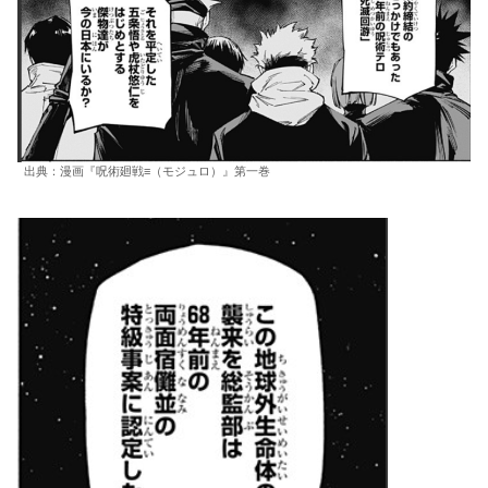
出典：漫画『呪術廻戦≡（モジュロ）』第一巻