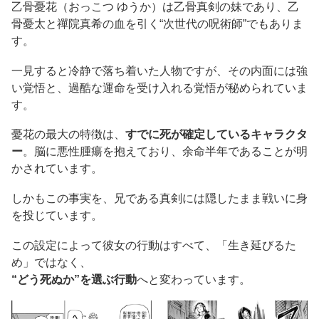
乙骨憂花（おっこつ ゆうか）は乙骨真剣の妹であり、乙
骨憂太と禪院真希の血を引く“次世代の呪術師”でもありま
す。
一見すると冷静で落ち着いた人物ですが、その内面には強
い覚悟と、過酷な運命を受け入れる覚悟が秘められていま
す。
憂花の最大の特徴は、
すでに死が確定しているキャラクタ
ー
。脳に悪性腫瘍を抱えており、余命半年であることが明
かされています。
しかもこの事実を、兄である真剣には隠したまま戦いに身
を投じています。
この設定によって彼女の行動はすべて、「生き延びるた
め」ではなく、
“どう死ぬか”を選ぶ行動
へと変わっています。