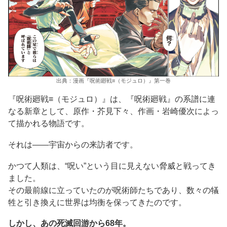
出典：漫画『呪術廻戦≡（モジュロ）』第一巻
『呪術廻戦≡（モジュロ）』は、『呪術廻戦』の系譜に連
なる新章として、原作・芥見下々、作画・岩崎優次によっ
て描かれる物語です。
それは——宇宙からの来訪者です。
かつて人類は、“呪い”という目に見えない脅威と戦ってき
ました。
その最前線に立っていたのが呪術師たちであり、数々の犠
牲と引き換えに世界は均衡を保ってきたのです。
しかし、あの死滅回游から68年。