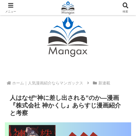
人気おすすめ漫画紹介ならMangax（マンガックス）
メニュー
検索
ホーム
新連載
人はなぜ“神に差し出される”のか—漫画
『株式会社 神かくし』あらすじ漫画紹介
と考察