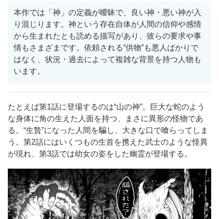
本作では「神」の定義が曖昧で、良い神・悪い神が入
り混じります。神という存在自体が人間の信仰や感情
から生まれたとも読める描写があり、彼らの要求や事
情もさまざまです。依頼される“供物”も悪人ばかりで
はなく、状況・過去によって複雑な背景を持つ人物も
います。
たとえば第1話に登場するのは“山の神”。巨大な蛇のよう
な身体に角の生えた人面を持つ、まさに異形の怪物であ
る。“生贄”になった人間を騙し、大きな口で喰らってしま
う。第2話にはいくつもの生首を携えた武士のような怪異
が現れ、第3話では幼女の姿をした幽霊が登場する。