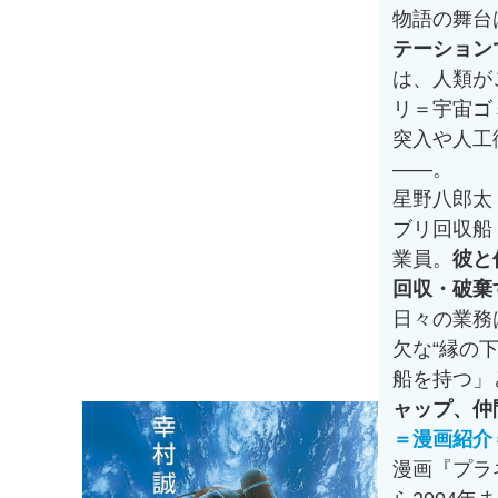
物語の舞台は
テーション
は、人類が
リ＝宇宙ゴ
突入や人工
——。
星野八郎太
ブリ回収船
業員。
彼と
回収・破棄
日々の業務
欠な“縁の
船を持つ」
ャップ、仲
＝漫画紹介
漫画『プラ