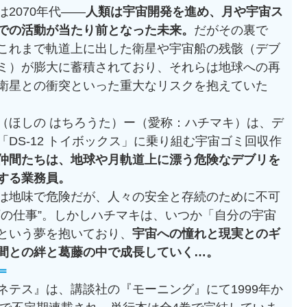
2070年代——
人類は宇宙開発を進め、月や宇宙ス
での活動が当たり前となった未来。
だがその裏で
これまで軌道上に出した衛星や宇宙船の残骸（デブ
ミ）が膨大に蓄積されており、それらは地球への再
衛星との衝突といった重大なリスクを抱えていた
（ほしの はちろうた）ー（愛称：ハチマキ）は、デ
「DS‑12 トイボックス」に乗り組む宇宙ゴミ回収作
仲間たちは、地球や月軌道上に漂う危険なデブリを
する業務員。
は地味で危険だが、人々の安全と存続のために不可
下の仕事”。しかしハチマキは、いつか「自分の宇宙
という夢を抱いており、
宇宙への憧れと現実とのギ
間との絆と葛藤の中で成長していく…。
＝
ネテス』は、講談社の『モーニング』にて1999年か