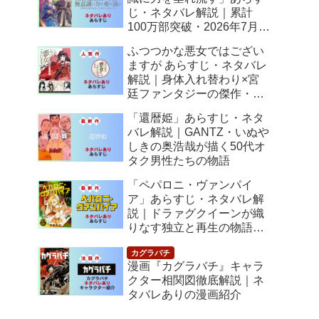
じ・ネタバレ解説｜累計
100万部突破・2026年7月ア
ニメ化！落ちこぼれ令嬢の
ふつつかな悪女ではござい
逆転人生
ますが あらすじ・ネタバレ
解説｜身体入れ替わり×宮
廷ファンタジーの傑作・
2026年7月アニメ化
「還暦姫」あらすじ・ネタ
バレ解説｜GANTZ・いぬや
しきの奥浩哉が描く50代オ
タク男性たちの物語
「ペパロニ・ヴァンパイ
ア」あらすじ・ネタバレ解
説｜ドラァグクイーンが織
りなす独立と再生の物語
【感想】
漫画『カグラバチ』キャラ
クター相関図徹底解説｜ネ
タバレありの漫画紹介