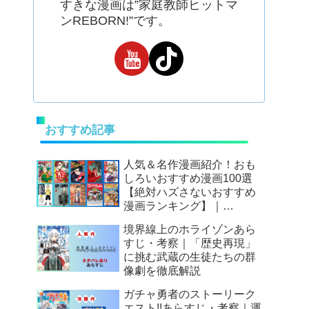
すきな漫画は”家庭教師ヒットマ
ンREBORN!”です。
おすすめ記事
人気＆名作漫画紹介！おも
しろいおすすめ漫画100選
【絶対ハズさないおすすめ
漫画ランキング】｜
Mangax厳選
境界線上のホライゾンあら
すじ・考察｜「歴史再現」
に挑む武蔵の生徒たちの群
像劇を徹底解説
ガチャ勇者のストーリーク
エスト!!あらすじ・考察｜運