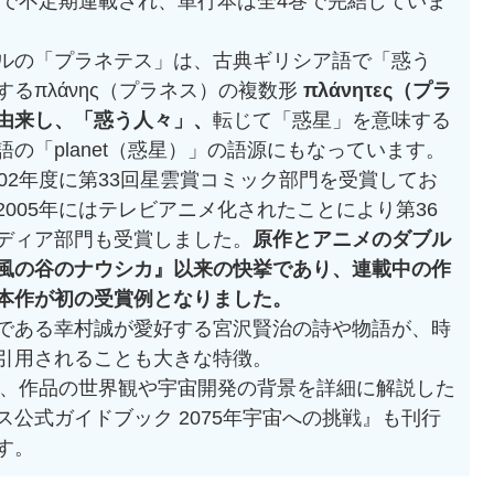
年まで不定期連載され、単行本は全4巻で完結していま
ルの「プラネテス」は、古典ギリシア語で「惑う
するπλάνης（プラネス）の複数形
πλάνητες（プラ
由来し、「惑う人々」、
転じて「惑星」を意味する
語の「planet（惑星）」の語源にもなっています。
002年度に第33回星雲賞コミック部門を受賞してお
2005年にはテレビアニメ化されたことにより第36
ディア部門も受賞しました。
原作とアニメのダブル
風の谷のナウシカ』以来の快挙であり、連載中の作
本作が初の受賞例となりました。
である幸村誠が愛好する宮沢賢治の詩や物語が、時
引用されることも大きな特徴。
には、作品の世界観や宇宙開発の背景を詳細に解説した
ス公式ガイドブック 2075年宇宙への挑戦』も刊行
す。