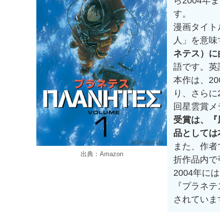
ら2004
す。
漫画タイト
人」を意味
ネテス）に
語です。英
本作は、2
り、さらに
回星雲賞メ
受賞は、『
品としては
また、作者
出典：Amazon
折作品内で
2004年
『プラネテ
されていま