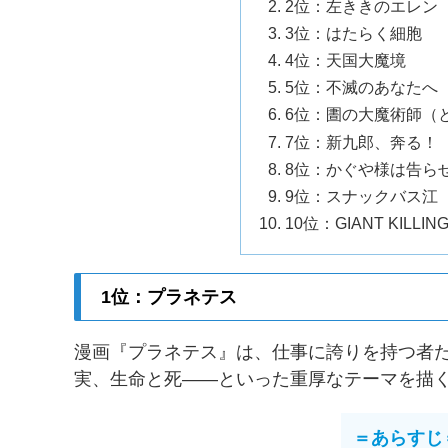
2位：左ききのエレン
3位：はたらく細胞
4位：天国大魔境
5位：不滅のあなたへ
6位：圕の大魔術師（
7位：新九郎、奔る！
8位：かぐや様は告ら
9位：スナックバス江
10位：GIANT KILLIN
1位：プラネテス
漫画『プラネテス』は、仕事に誇りを持つ者
実、生命と死——といった重厚なテーマを描く
＝あらすじ