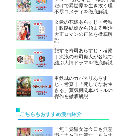
だけで異世界を生き抜く理
不尽コメディを徹底解説
文豪の花嫁あらすじ・考察
｜政略結婚から始まる明治
大正ロマンの正体を徹底解
説
旅する寿司あらすじ・考察
｜流浪の寿司職人が各地で
結ぶ人情ドラマを徹底解説
甲鉄城のカバネリあらす
じ・考察｜「死してなお生
きる」蒸気機関車バトルの
傑作を徹底解説
こちらもおすすめ漫画紹介
「無自覚聖女は今日も無意
識に力を垂れ流す」あらす