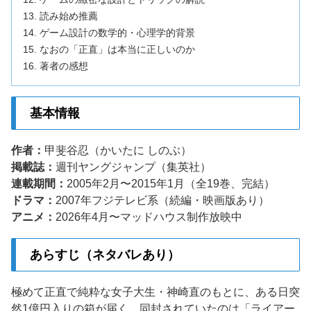
読み始め推薦
ゲーム設計の数学的・心理学的背景
なおの「正直」は本当に正しいのか
著者の感想
基本情報
作者：
甲斐谷忍（かいたに しのぶ）
掲載誌：
週刊ヤングジャンプ（集英社）
連載期間：
2005年2月〜2015年1月（全19巻、完結）
ドラマ：
2007年フジテレビ系（続編・映画版あり）
アニメ：
2026年4月〜マッドハウス制作放映中
あらすじ（ネタバレあり）
極めて正直で純粋な女子大生・神崎直のもとに、ある日突
然1億円入りの箱が届く。同封されていたのは「ライアー