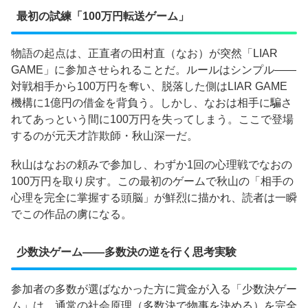
最初の試練「100万円転送ゲーム」
物語の起点は、正直者の田村直（なお）が突然「LIAR
GAME」に参加させられることだ。ルールはシンプル——
対戦相手から100万円を奪い、脱落した側はLIAR GAME
機構に1億円の借金を背負う。しかし、なおは相手に騙さ
れてあっという間に100万円を失ってしまう。ここで登場
するのが元天才詐欺師・秋山深一だ。
秋山はなおの頼みで参加し、わずか1回の心理戦でなおの
100万円を取り戻す。この最初のゲームで秋山の「相手の
心理を完全に掌握する頭脳」が鮮烈に描かれ、読者は一瞬
でこの作品の虜になる。
少数決ゲーム——多数決の逆を行く思考実験
参加者の多数が選ばなかった方に賞金が入る「少数決ゲー
ム」は、通常の社会原理（多数決で物事を決める）を完全