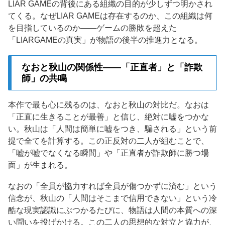
LIAR GAMEの背後にある組織の目的が少しずつ明かされ
てくる。なぜLIAR GAMEは存在するのか、この組織は何
を目指しているのか——ゲームの勝敗を超えた
「LIARGAMEの真実」が物語の後半の推進力となる。
なおと秋山の関係性——「正直者」と「詐欺
師」の共鳴
本作で最も心に残るのは、なおと秋山の対比だ。なおは
「正直に生きることが最善」と信じ、絶対に嘘をつかな
い。秋山は「人間は簡単に嘘をつき、騙される」という前
提で全てを計算する。この正反対の二人が組むことで、
「嘘が嘘でなくなる瞬間」や「正直者が詐欺師に勝つ場
面」が生まれる。
なおの「全員が協力すれば全員が傷つかずに済む」という
信念が、秋山の「人間はそこまで信用できない」という冷
酷な現実認識にぶつかるたびに、物語は人間の本質への深
い問いを投げかける。この二人の思想的な対立と協力が、