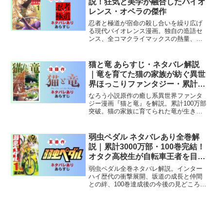
説！狂気と美学が融合したバイオ
レンス・オペラの傑作
忍者と極道が宿命の殺し合いを繰り広げ
る現代バイオレンス漫画。独自の造語セ
ンス、全コマクライマックスの熱量、そ
して宿命の悲劇が融合した唯一無二の傑
作。
猫と竜 あらすじ・ネタバレ解説
｜竜を育てた猫の家族が紡ぐ異世
界ほっこりファンタジー・累計
100万部
なろう小説原作の癒し系異世界ファンタ
ジー漫画『猫と竜』を解説。累計100万部
突破。猫の家族に育てられた竜が生き
る、のんびりほっこりした世界観がたま
らない人気作。
弱虫ペダル ネタバレあり全巻解
説｜累計3000万部・100巻完結！
オタク高校生が自転車王者を目指
す激熱スポーツ漫画
弱虫ペダル全巻ネタバレ解説。インター
ハイ歴代の衝撃展開、坂道の成長と仲間
との絆、100巻達成後の今後の見どころを
徹底まとめ。