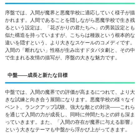
序盤では、入間が魔界と悪魔学校に適応していく様子が描
かれます。人間であることを隠しながら悪魔学校で生き残
るという設定は、「花ざかりの君たちへ」の男装設定とも
似た構造を持っていますが、こちらは種族という根本的な
違いを隠すという、より大きなスケールのコメディです。
入間の「断れない」性格が生み出すドタバタ劇と、その中
で生まれる友情の描写が、序盤の大きな魅力です。
中盤——成長と新たな目標
中盤では、入間の魔界での評価が高まるにつれて、より大
きな試練と向き合う展開になります。悪魔学校の様々なイ
ベント、ランクアップ試験、強大な敵との対決——これら
を通じて入間の力が成長し、同時に仲間たちとの絆も深ま
っていきます。また、「入間の存在が魔界に与える影響」
という大きなテーマも中盤から浮かび上がってきます。