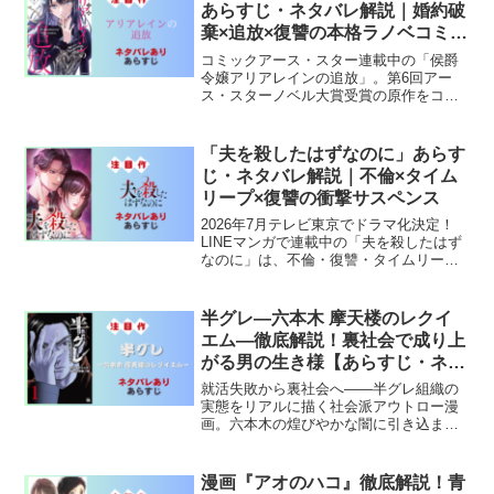
あらすじ・ネタバレ解説｜婚約破
棄×追放×復讐の本格ラノベコミカ
ライズ
コミックアース・スター連載中の「侯爵
令嬢アリアレインの追放」。第6回アー
ス・スターノベル大賞受賞の原作をコミ
カライズ。婚約破棄→追放された侯爵令
嬢が繰り広げる本格復讐劇の全魅力を解
説。
「夫を殺したはずなのに」あらす
じ・ネタバレ解説｜不倫×タイム
リープ×復讐の衝撃サスペンス
2026年7月テレビ東京でドラマ化決定！
LINEマンガで連載中の「夫を殺したはず
なのに」は、不倫・復讐・タイムリープ
が絡み合う衝撃のサスペンス。内田理
央・渡邊圭祐主演ドラマも要注目。
半グレ―六本木 摩天楼のレクイ
エム―徹底解説！裏社会で成り上
がる男の生き様【あらすじ・ネタ
バレ・考察】
就活失敗から裏社会へ——半グレ組織の
実態をリアルに描く社会派アウトロー漫
画。六本木の煌びやかな闇に引き込まれ
る男の物語をネタバレ解説！
漫画『アオのハコ』徹底解説！青