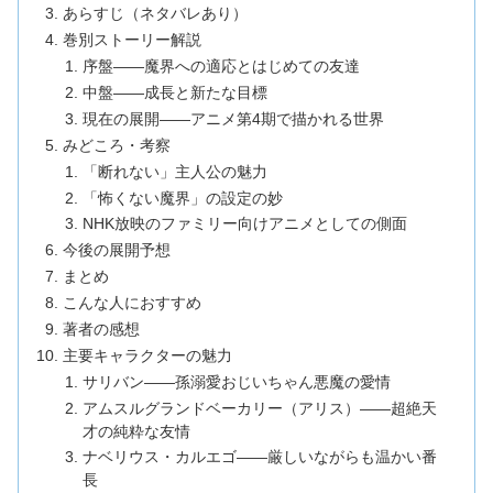
あらすじ（ネタバレあり）
巻別ストーリー解説
序盤——魔界への適応とはじめての友達
中盤——成長と新たな目標
現在の展開——アニメ第4期で描かれる世界
みどころ・考察
「断れない」主人公の魅力
「怖くない魔界」の設定の妙
NHK放映のファミリー向けアニメとしての側面
今後の展開予想
まとめ
こんな人におすすめ
著者の感想
主要キャラクターの魅力
サリバン——孫溺愛おじいちゃん悪魔の愛情
アムスルグランドベーカリー（アリス）——超絶天
才の純粋な友情
ナベリウス・カルエゴ——厳しいながらも温かい番
長