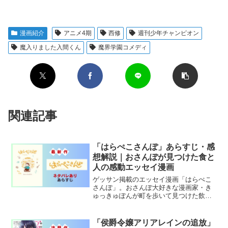
漫画紹介
アニメ4期
西修
週刊少年チャンピオン
魔入りました入間くん
魔界学園コメディ
関連記事
「はらぺこさんぽ」あらすじ・感
想解説｜おさんぽが見つけた食と
人の感動エッセイ漫画
ゲッサン掲載のエッセイ漫画「はらぺこ
さんぽ」。おさんぽ大好きな漫画家・き
ゅっきゅぽんが町を歩いて見つけた飲食
店にまつわる人々の感動の物語を描く、
読むだけで癒される珠玉の一冊。
「侯爵令嬢アリアレインの追放」