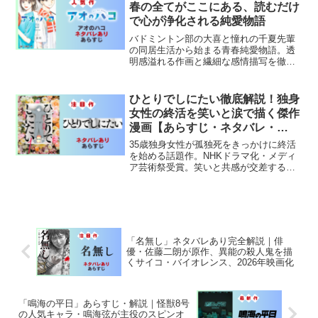
春の全てがここにある、読むだけ
で心が浄化される純愛物語
バドミントン部の大喜と憧れの千夏先輩
の同居生活から始まる青春純愛物語。透
明感溢れる作画と繊細な感情描写を徹底
解説。
ひとりでしにたい徹底解説！独身
女性の終活を笑いと涙で描く傑作
漫画【あらすじ・ネタバレ・
NHKドラマ化情報】
35歳独身女性が孤独死をきっかけに終活
を始める話題作。NHKドラマ化・メディ
ア芸術祭受賞。笑いと共感が交差する等
身大のライフコメディ！
「名無し」ネタバレあり完全解説｜俳
優・佐藤二朗が原作、異能の殺人鬼を描
くサイコ・バイオレンス、2026年映画化
「鳴海の平日」あらすじ・解説｜怪獣8号
の人気キャラ・鳴海弦が主役のスピンオ