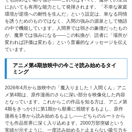
においても有用な能力として発揮されます。「不幸な家庭
環境が逆境への耐性を生んだ」という設定は、単なる同情
を誘うためのものではなく、入間の強みの源泉として物語
の中で機能しています。人間界では弱さの象徴だったもの
が、魔界では強みになる——この転換が、読者に「場所が
変われば評価は変わる」という普遍的なメッセージを伝え
ています。
アニメ第4期放映中の今こそ読み始めるタイ
ミング
2026年4月から放映中の「魔入りました！入間くん」アニ
メ第4期は、原作漫画のさらに深い部分を映像化した内容
となっています。これからこの作品を知る方は、アニメ第
4期をきっかけに第1期から順番に視聴するもよし、原作
漫画を1巻から読み始めるもよし——どちらのルートから
でも作品世界に深く入り込めます。2000万部突破という
実績が示すように、一度読み始めると止まらない吸引力を