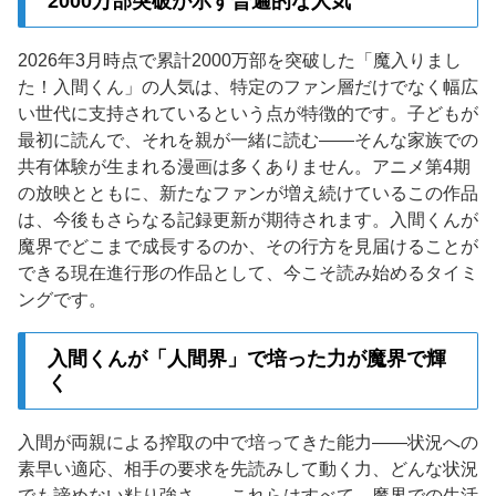
2000万部突破が示す普遍的な人気
2026年3月時点で累計2000万部を突破した「魔入りまし
た！入間くん」の人気は、特定のファン層だけでなく幅広
い世代に支持されているという点が特徴的です。子どもが
最初に読んで、それを親が一緒に読む——そんな家族での
共有体験が生まれる漫画は多くありません。アニメ第4期
の放映とともに、新たなファンが増え続けているこの作品
は、今後もさらなる記録更新が期待されます。入間くんが
魔界でどこまで成長するのか、その行方を見届けることが
できる現在進行形の作品として、今こそ読み始めるタイミ
ングです。
入間くんが「人間界」で培った力が魔界で輝
く
入間が両親による搾取の中で培ってきた能力——状況への
素早い適応、相手の要求を先読みして動く力、どんな状況
でも諦めない粘り強さ——これらはすべて、魔界での生活