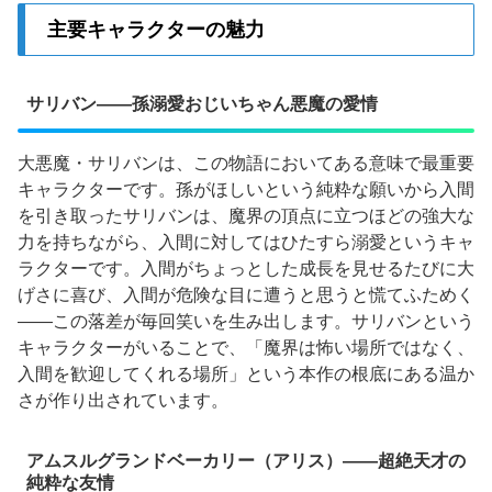
主要キャラクターの魅力
サリバン——孫溺愛おじいちゃん悪魔の愛情
大悪魔・サリバンは、この物語においてある意味で最重要
キャラクターです。孫がほしいという純粋な願いから入間
を引き取ったサリバンは、魔界の頂点に立つほどの強大な
力を持ちながら、入間に対してはひたすら溺愛というキャ
ラクターです。入間がちょっとした成長を見せるたびに大
げさに喜び、入間が危険な目に遭うと思うと慌てふためく
——この落差が毎回笑いを生み出します。サリバンという
キャラクターがいることで、「魔界は怖い場所ではなく、
入間を歓迎してくれる場所」という本作の根底にある温か
さが作り出されています。
アムスルグランドベーカリー（アリス）——超絶天才の
純粋な友情