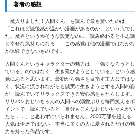
著者の感想
「魔入りました！入間くん」を読んで最も驚いたのは、
「これほど読後感が温かい漫画があるのか」という点でし
た。魔界という怖そうな設定なのに、読み終わると不思議
と幸せな気持ちになる——この感覚は他の漫画ではなかな
か体験できないものです。
入間くんというキャラクターの魅力は、「強くなろうとし
ている」のではなく「生き延びようとしている」という感
覚にあると思います。最初から強さを目指す主人公ではな
く、状況に流されながらも誠実に生きようとする入間の姿
が、読んでいてリラックスできる安心感をもたらします。
サリバンおじいちゃんの入間への溺愛ぶりも毎回笑えるポ
イントで、読んでいると「自分もこんなおじいちゃんがい
たら……」と思わずにいられません。2000万部を超える
人気は伊達ではない、本当に多くの人に愛されるだけの魅
力を持った作品です。