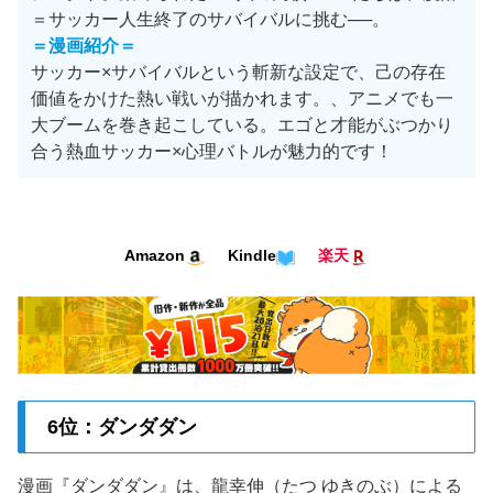
＝サッカー人生終了のサバイバルに挑む──。
＝漫画紹介＝
サッカー×サバイバルという斬新な設定で、己の存在
価値をかけた熱い戦いが描かれます。、アニメでも一
大ブームを巻き起こしている。エゴと才能がぶつかり
合う熱血サッカー×心理バトルが魅力的です！
Amazon
Kindle
楽天
6位：ダンダダン
漫画『ダンダダン』は、龍幸伸（たつ ゆきのぶ）による