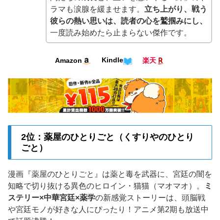
ラマも涙腺を緩ませます。
立ち上がり、戦う
彼らの熱い思いは、読者の心を鷲掴みにし、
一度読み始めたら止まらない傑作です。
Kindle
Amazon
楽天
2位：薬屋のひとりごと（くすりやのひとり
ごと）
漫画『薬屋のひとりごと』は薬と毒を武器に、宮廷の闇を
知略で切り抜ける異色のヒロイン・猫猫（マオマオ）。
ミ
ステリー×中華宮廷×薬学
の新感覚ストーリーは、頭脳戦
や宮廷モノが好きな人にぴったり！アニメ第2期も放送中