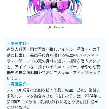
出典：Amazon
＝あらすじ＝
産婦人科医・雨宮吾郎が推しアイドル・星野アイの子
供に転生し、芸能界に身を投じる転生×サスペンスド
ラマ。母・アイの死の真相を追い、復讐を誓うアクア
と、アイドルを目指す双子の妹・ルビー。
華やかな芸
能界の裏に潜む闇
や秘密に二人は母・アイと関わって
いく…。
＝漫画紹介＝
アイドル業界の裏側を描く作品。転生、芸能、復讐と
多彩なテーマを融合させた『推しの子』は、2024年に
第2期アニメ放送、劇場版制作決定と今後も注目必至
の話題作です。