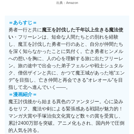
出典：Amazon
＝あらすじ＝
勇者一行と共に
魔王を討伐した千年以上生きる魔法使
い
・フリーレンは、短命な人間たちとの別れを経験
し、魔王を討伐した勇者一行のあと、自分が仲間たち
を深く知らなかったことに気付く。亡き勇者ヒンメル
への想いを胸に、人の心を理解する旅に出たフリーレ
ン。旅の途中で出会った弟子フェルンや戦士シュタル
ク、僧侶ザインと共に、かつて魔王城があった地”エン
デ”を目指し、亡き仲間と再会できる”オレオール”を目
指して北へ進んでいく——。
＝漫画紹介＝
魔王討伐後から始まる異色のファンタジー。心に染み
るセリフ、魔法や剣による緊張感ある戦闘が魅力的！
マンガ大賞や手塚治虫文化賞など数々の賞を受賞し、
累計2400万部を突破。アニメ化もされ、国内外で圧倒
的人気を誇る。