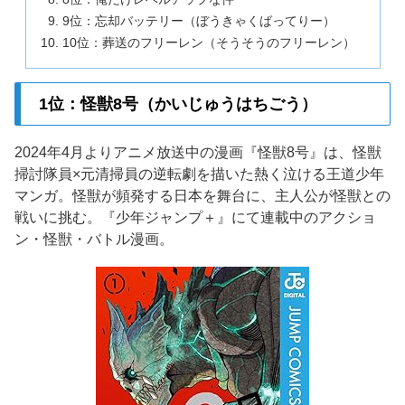
9位：忘却バッテリー（ぼうきゃくばってりー）
10位：葬送のフリーレン（そうそうのフリーレン）
1位：怪獣8号（かいじゅうはちごう）
2024年4月よりアニメ放送中の漫画『怪獣8号』は、怪獣
掃討隊員×元清掃員の逆転劇を描いた熱く泣ける王道少年
マンガ。怪獣が頻発する日本を舞台に、主人公が怪獣との
戦いに挑む。『少年ジャンプ＋』にて連載中のアクショ
ン・怪獣・バトル漫画。