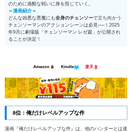
のために過酷な戦いに身を投じていく。
＝漫画紹介＝
どんな凶悪な悪魔にも
全身のチェンソー
で立ち向かう
チェンソーマンのアクションシーンは必見──！2025
年9月に劇場版「チェンソーマン レゼ篇」が公開され
ることが決定！
Amazon
Kindle
楽天
8位：俺だけレベルアップな件
漫画『俺だけレベルアップな件』は、他のハンターとは違