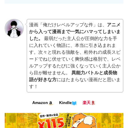
漫画「俺だけレベルアップな件」は、
アニメ
から入って漫画まで一気にハマってしまいま
した。
最弱だった主人公が圧倒的な力を手
に入れていく物語に、本当に引き込まれま
す。次々と現れる強敵を、桁外れの成長スピ
ードでねじ伏せていく爽快感は格別で、レベ
ルアップするたびに強くなっていく主人公か
ら目が離せません。
異能力バトルと成長物
語が好きな方
にはたまらない漫画だと思いま
す！
Amazon
Kindle
楽天