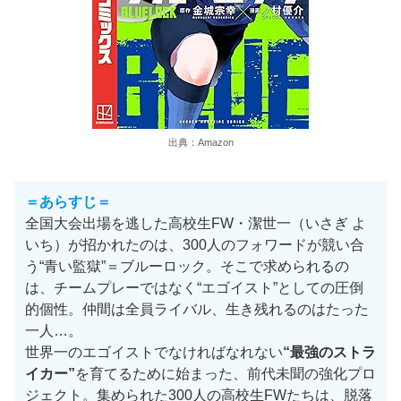
出典：Amazon
＝あらすじ＝
全国大会出場を逃した高校生FW・潔世一（いさぎ よ
いち）が招かれたのは、300人のフォワードが競い合
う“青い監獄”＝ブルーロック。そこで求められるの
は、チームプレーではなく“エゴイスト”としての圧倒
的個性。仲間は全員ライバル、生き残れるのはたった
一人…。
世界一のエゴイストでなければなれない
“最強のストラ
イカー”
を育てるために始まった、前代未聞の強化プロ
ジェクト。集められた300人の高校生FWたちは、脱落