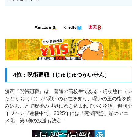
Amazon
Kindle
楽天
4位：呪術廻戦（じゅじゅつかいせん）
漫画『呪術廻戦』は、普通の高校生である・虎杖悠仁（い
たどり ゆうじ）が”呪い”の存在を知り、呪いの王の指を飲
み込むことで呪術の世界に巻き込まれていく物語。週刊少
年ジャンプ連載中で、2025年には「死滅回游」編のアニ
メ化、第3期の放送も決定！