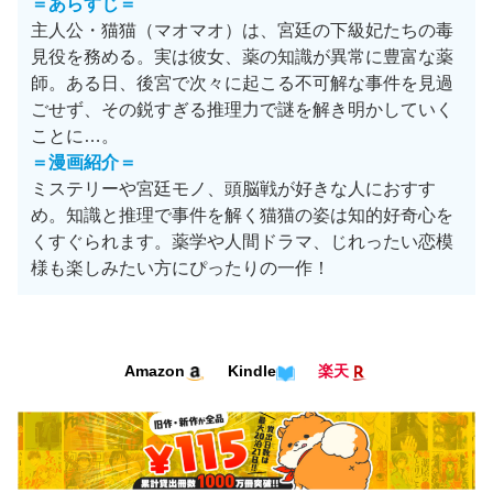
＝あらすじ＝
主人公・猫猫（マオマオ）は、宮廷の下級妃たちの毒
見役を務める。実は彼女、薬の知識が異常に豊富な薬
師。ある日、後宮で次々に起こる不可解な事件を見過
ごせず、その鋭すぎる推理力で謎を解き明かしていく
ことに…。
＝漫画紹介＝
ミステリーや宮廷モノ、頭脳戦が好きな人におすす
め。知識と推理で事件を解く猫猫の姿は知的好奇心を
くすぐられます。薬学や人間ドラマ、じれったい恋模
様も楽しみたい方にぴったりの一作！
Amazon
Kindle
楽天