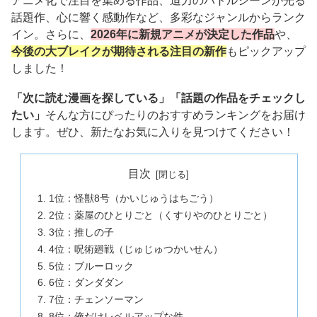
アニメ化で注目を集める作品、迫力のバトルシーンが光る
話題作、心に響く感動作など、多彩なジャンルからランク
イン。さらに、
2026年に新規アニメが決定した作品
や、
今後の大ブレイクが期待される注目の新作
もピックアップ
しました！
「次に読む漫画を探している」「話題の作品をチェックし
たい」
そんな方にぴったりのおすすめランキングをお届け
します。ぜひ、新たなお気に入りを見つけてください！
目次
1位：怪獣8号（かいじゅうはちごう）
2位：薬屋のひとりごと（くすりやのひとりごと）
3位：推しの子
4位：呪術廻戦（じゅじゅつかいせん）
5位：ブルーロック
6位：ダンダダン
7位：チェンソーマン
8位：俺だけレベルアップな件