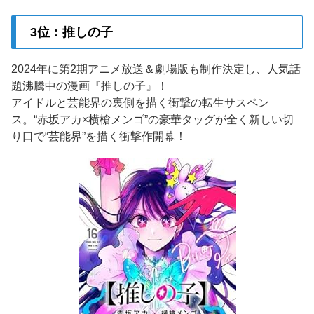
3位：推しの子
2024年に第2期アニメ放送＆劇場版も制作決定し、人気話
題沸騰中の漫画『推しの子』！
アイドルと芸能界の裏側を描く衝撃の転生サスペン
ス。“赤坂アカ×横槍メンゴ”の豪華タッグが全く新しい切
り口で“芸能界”を描く衝撃作開幕！