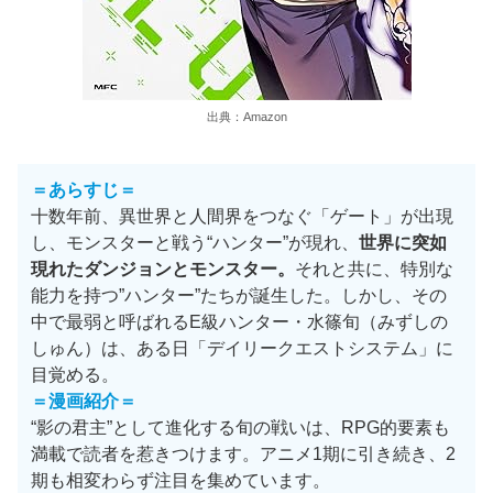
出典：Amazon
＝あらすじ＝
十数年前、異世界と人間界をつなぐ「ゲート」が出現
し、モンスターと戦う“ハンター”が現れ、
世界に突如
現れたダンジョンとモンスター。
それと共に、特別な
能力を持つ”ハンター”たちが誕生した。しかし、その
中で最弱と呼ばれるE級ハンター・水篠旬（みずしの
しゅん）は、ある日「デイリークエストシステム」に
目覚める。
＝漫画紹介＝
“影の君主”として進化する旬の戦いは、RPG的要素も
満載で読者を惹きつけます。アニメ1期に引き続き、2
期も相変わらず注目を集めています。