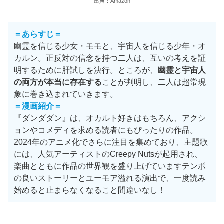
出典：Amazon
＝あらすじ＝
幽霊を信じる少女・モモと、宇宙人を信じる少年・オ
カルン。正反対の信念を持つ二人は、互いの考えを証
明するために肝試しを決行。ところが、
幽霊と宇宙人
の両方が本当に存在する
ことが判明し、二人は超常現
象に巻き込まれていきます。
＝漫画紹介＝
『ダンダダン』は、オカルト好きはもちろん、アクシ
ョンやコメディを求める読者にもぴったりの作品。
2024年のアニメ化でさらに注目を集めており、主題歌
には、人気アーティストのCreepy Nutsが起用され、
楽曲とともに作品の世界観を盛り上げていますテンポ
の良いストーリーとユーモア溢れる演出で、一度読み
始めると止まらなくなること間違いなし！