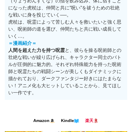
（りょうめんすくな）の指を飲み込み、体に宿すこと
になった虎杖は、仲間と共に”呪い”を祓うための壮絶
な戦いに身を投じていく──。
虎杖は、呪霊によって苦しむ人々を救いたいと強く思
い、呪術師の道を選び、仲間たちと共に戦い成長して
いく…。
＝漫画紹介＝
人間を超えた力を持つ呪霊
と、彼らを操る呪術師との
壮絶な戦いが繰り広げられ、キャラクター同士のバト
ルが圧倒的に魅力的。それぞれ特殊能力を持った呪術
師と呪霊たちの戦闘シーンが美しくもダイナミックに
描かれており、ダークファンタジー好きにはたまらな
い！アニメ化も大ヒットしていることから、見てほし
い一作です。
Amazon
Kindle
楽天