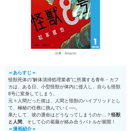
出典：Amazon
＝あらすじ＝
怪獣死体の”解体清掃処理業者”に所属する青年・カフ
カは、ある日、小型怪獣が体内に侵入し、自らも怪獣
8号に変身してしまう。
元々人間だった彼は、人間と怪獣のハイブリッドとし
て、極秘の任務に挑んでいく──。
果たして、彼の運命はどうなってしまうのか…？
怪獣
と人間
、そして心の葛藤が絡み合うバトルが展開！
＝漫画紹介＝