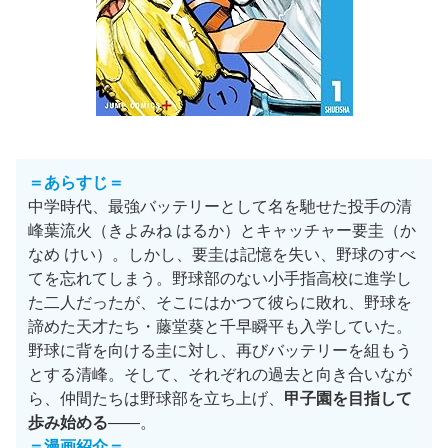
＝あらすじ＝
中学時代、最強バッテリーとして名を馳せた投手の清
峰葉流火（きよみね はるか）とキャッチャー要圭（か
なめ けい）。しかし、要圭は記憶を失い、野球のすべ
てを忘れてしまう。野球部のない小手指高校に進学し
た二人だったが、そこにはかつて彼らに敗れ、野球を
諦めた天才たち・藤堂葵と千早瞬平も入学していた。
野球に背を向ける圭に対し、再びバッテリーを組もう
とする清峰。そして、それぞれの過去と向き合いなが
ら、仲間たちは野球部を立ち上げ、
甲子園を目指して
歩み始める
——。
＝漫画紹介＝