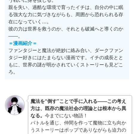
う戦いに身を投じる。
親を失い、過酷な環境で育ったイチは、自分の中に眠
る強大な力に気づきながらも、周囲から恐れられる存
在になっていく…。
彼の力は世界を救うのか、それとも破滅へと導くのか
——。
＝漫画紹介＝
ファンタジーと魔法が絶妙に絡み合い、ダークファン
タジー好きにはたまらない漫画です。イチの成長とと
もに、世界の謎が明かされていくストーリーも見どこ
ろ。
魔法を“倒す”ことで手に入れる——この考え
方は、既存の魔法社会の理論とは根本から異
なる。
今までにない物語！
バトルを通じ、仲間を作って魔物に立ち向か
うストーリーはポップでありながらも迫力の