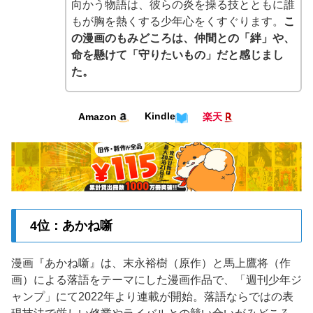
向かう物語は、彼らの炎を操る技とともに誰
もが胸を熱くする少年心をくすぐります。
こ
の漫画のもみどころは、仲間との「絆」や、
命を懸けて「守りたいもの」だと感じまし
た。
Kindle
Amazon
楽天
4位：あかね噺
漫画『あかね噺』は、末永裕樹（原作）と馬上鷹将（作
画）による落語をテーマにした漫画作品で、「週刊少年ジ
ャンプ」にて2022年より連載が開始。落語ならではの表