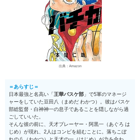
出典：Amazon
＝あらすじ＝
日本最強と名高い「
王華バスケ部
」で5軍のマネージ
ャーをしていた豆田八（まめだ わかつ）。彼はバスケ
部総監督・白神神一の息子であることを隠しながら過
ごしていいた。
そんな彼の前に、天才プレーヤー・阿黒一（あぐろ は
じめ）が現れ、2人はコンビを組むことに。落ちこぼ
れの八（わかつ）と天才の一（はじめ）が力を合わ