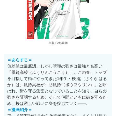
出典：Amazon
＝あらすじ＝
偏差値は最底辺、しかし喧嘩の強さは最強と名高い
「風鈴高校（ふうりんこうこう）」。この春、トップ
を目指して街にやってきた1年生・桜 遥（さくら はる
か）は、風鈴高校が「防風鈴（ボウフウリン）」と呼
ばれ、街を守る集団となっていることを知り、自らの
強さを証明するため、そして仲間とともに街を守るた
め、桜は激しい戦いに身を投じていく——。
＝漫画紹介＝
アニメ第2期が4月から放送予定となり、さらに注目を