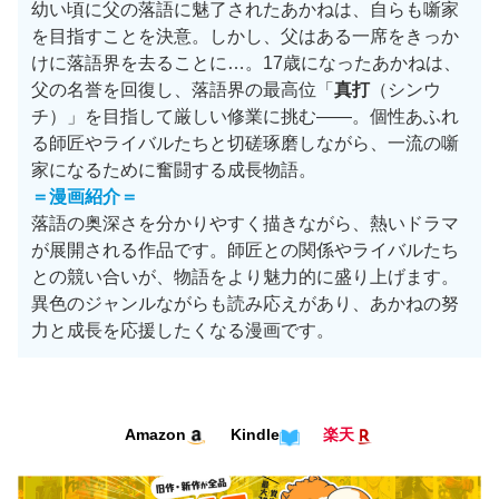
幼い頃に父の落語に魅了されたあかねは、自らも噺家
を目指すことを決意。しかし、父はある一席をきっか
けに落語界を去ることに…。17歳になったあかねは、
父の名誉を回復し、落語界の最高位「
真打
（シンウ
チ）」を目指して厳しい修業に挑む——。個性あふれ
る師匠やライバルたちと切磋琢磨しながら、一流の噺
家になるために奮闘する成長物語。
＝漫画紹介＝
落語の奥深さを分かりやすく描きながら、熱いドラマ
が展開される作品です。師匠との関係やライバルたち
との競い合いが、物語をより魅力的に盛り上げます。
異色のジャンルながらも読み応えがあり、あかねの努
力と成長を応援したくなる漫画です。
Kindle
Amazon
楽天