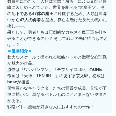
数百年にわたり、人類は天敵「魔族」による支配と侵
略に苦しめられていた。世界を統べる“大魔王”と、そ
の配下である
47体の魔王
に対抗するため、人類は世界
中から
47人の勇者
を選抜。存亡を懸けた決死の戦いに
挑む——。
果たして、勇者たちは圧倒的な力を誇る魔王軍を打ち
破ることができるのか？ そして戦いの先に待つものと
は…？
＝漫画紹介＝
壮大なスケールで描かれる戦略バトルと緻密な心理戦
が魅力の作品。
原作は『ワンパンマン』『モブサイコ100』の
ONE
、
作画は『天神―TENJIN―』の
あずま京太郎
、構成は
bose
が担当。
個性豊かなキャラクターたちの背景や成長、苦悩が丁
寧に描かれ、単なるバトルものにとどまらない奥深さ
がある。
戦略バトル漫画が好きな人におすすめの一作！