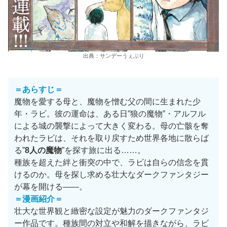
出典：サンデーうぇぶり
＝あらすじ＝
魔物を愛する母と、魔物を憎む父の間に生まれた少
年・ラビ。彼の運命は、ある日”狼の魔物”・アルフル
による城の襲撃によって大きく変わる。母の亡骸を奪
われたラビは、それを取り戻すため世界各地に散らば
る”
8人の魔物
”を探す旅に出る……。
種族を超えた絆と衝突の中で、ラビは自らの信念を貫
けるのか。母を探し求める壮大なダークファンタジー
が幕を開ける——。
＝
漫画紹介
＝
壮大な世界観と緻密な設定が魅力のダークファンタジ
ー作品です。種族間の対立や和解を描きながら、ラビ