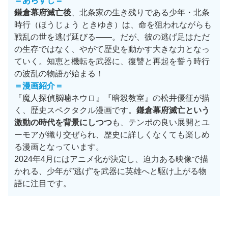
＝あらすじ＝
鎌倉幕府滅亡後
、北条家の生き残りである少年・北条
時行（ほうじょう ときゆき）は、命を狙われながらも
戦乱の世を逃げ延びる——。だが、彼の逃げ足はただ
の生存ではなく、やがて歴史を動かす大きな力となっ
ていく。知恵と機転を武器に、復讐と再起を誓う時行
の波乱の物語が始まる！
＝
漫画紹介
＝
『魔人探偵脳噛ネウロ』『暗殺教室』の松井優征が描
く、歴史スペクタクル漫画です。
鎌倉幕府滅亡という
激動の時代を背景にしつつ
も、テンポの良い展開とユ
ーモアが織り交ぜられ、歴史に詳しくなくても楽しめ
る漫画となっています。
2024年4月にはアニメ化が決定し、迫力ある映像で描
かれる、少年が”逃げ”を武器に英雄へと駆け上がる物
語に注目です。