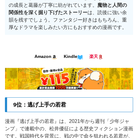
の成長と葛藤が丁寧に紡がれています。
魔物と人間の
関係性を深く掘り下げたストーリー
は、読後に強い余
韻を残すでしょう。ファンタジー好きはもちろん、重
厚なドラマを楽しみたい方にもおすすめの漫画です。
Kindle
Amazon
楽天
9位：逃げ上手の若君
漫画『逃げ上手の若君』は、2021年から週刊「少年ジャ
ンプ」で連載中の、松井優征による歴史フィクション漫画
です。戦国時代を背景に、戦の中で命を狙われる若君が、