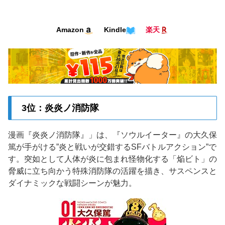
Kindle
Amazon
楽天
3位：炎炎ノ消防隊
漫画『炎炎ノ消防隊』」は、『ソウルイーター』の大久保
篤が手がける”炎と戦いが交錯するSFバトルアクション”で
す。突如として人体が炎に包まれ怪物化する「焔ビト」の
脅威に立ち向かう特殊消防隊の活躍を描き、サスペンスと
ダイナミックな戦闘シーンが魅力。