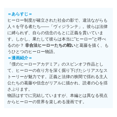
＝あらすじ＝
ヒーロー制度が確立された社会の影で、違法ながらも
人々を守る者たち——「ヴィジランテ」。彼らは法律
に縛られず、自らの信念のもとに正義を貫いていま
す。しかし、果たして彼らは本当に”ヒーロー”と呼べ
るのか？
非合法ヒーローたちの戦い
と葛藤を描く、も
うひとつのヒーロー物語。
＝
漫画紹介
＝
『僕のヒーローアカデミア』のスピンオフ作品とし
て、ヒーローの在り方を深く掘り下げたシリアスなス
トーリーが魅力です。正義と法律の狭間で揺れる主人
公たちの葛藤や信念がリアルに描かれ、読者の心を揺
さぶります。
物語はすでに完結していますが、本編とは異なる視点
からヒーローの世界を楽しめる漫画です。