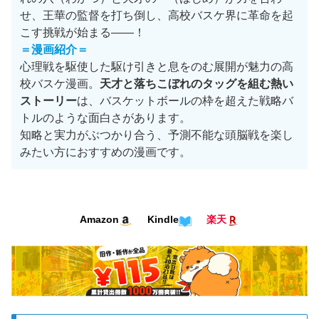
せ、王華の監督を打ち倒し、高校バスケ界に革命を起
こす挑戦が始まる——！
＝
漫画紹介
＝
心理戦を駆使した駆け引きと息をのむ展開が魅力の高
校バスケ漫画。
天才と落ちこぼれのタッグを組む熱い
ストーリー
は、バスケットボールの枠を超えた戦略バ
トルのような面白さがあります。
知略と実力がぶつかり合う、予測不能な頭脳戦を楽し
みたい方におすすめの漫画です。
Kindle
Amazon
楽天