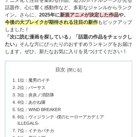
アニメ化で注目を集める作品、迫力のバトルシーンが光る
話題作、心に響く感動作など、多彩なジャンルからランク
イン。さらに、
2025年に
新規アニメが決定した作品
や、
今後の大ブレイクが期待される注目の新作
もピックアップ
しました！
「次に読む漫画を探している」「話題の作品をチェックし
たい」
そんな方にぴったりのおすすめランキングをお届け
します。ぜひ、新たなお気に入りを見つけてください！
目次
1位：魔男のイチ
2位：バーサス
3位：炎炎ノ消防隊
4位：あかね噺
5位：WIND BREAKER
6位：ヴィジランテ -僕のヒーローアカデミア
ILLEGALS-
7位：イチカバチカ