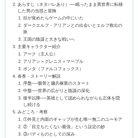
あらすじ（ネタバレあり）──眠ったまま異世界に転移
した男の当惑と冒険
目が覚めたらゲームの中にいた
ダークエルフ・アリアンとの出会いとエルフ救出の
旅
王国の陰謀と大きな戦いへ
主要キャラクター紹介
アーク（主人公）
アリアン＝グレニス＝マープル
ポンタ（ファルコフォックス）
各巻・ストーリー解説
序盤──骸骨と傭兵稼業のスタート
中盤──世界の広がりと陰謀の深化
後半以降──英雄として認められながらも正体を隠
し続ける
みどころ・考察
①外見と内面のギャップが生む唯一無二のユーモア
②「目立ちたくない最強」という設定の妙
③バディものとしての深み