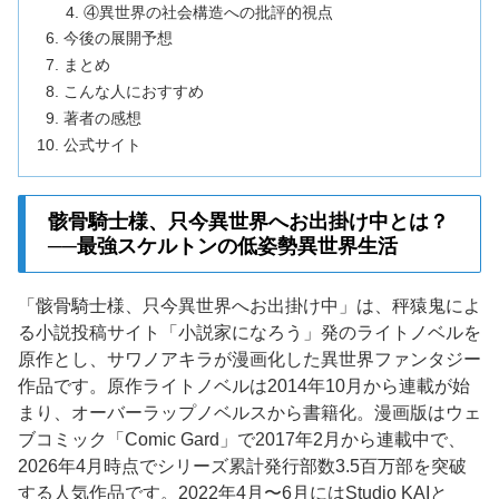
④異世界の社会構造への批評的視点
今後の展開予想
まとめ
こんな人におすすめ
著者の感想
公式サイト
骸骨騎士様、只今異世界へお出掛け中とは？
──最強スケルトンの低姿勢異世界生活
「骸骨騎士様、只今異世界へお出掛け中」は、秤猿鬼によ
る小説投稿サイト「小説家になろう」発のライトノベルを
原作とし、サワノアキラが漫画化した異世界ファンタジー
作品です。原作ライトノベルは2014年10月から連載が始
まり、オーバーラップノベルスから書籍化。漫画版はウェ
ブコミック「Comic Gard」で2017年2月から連載中で、
2026年4月時点でシリーズ累計発行部数3.5百万部を突破
する人気作品です。2022年4月〜6月にはStudio KAIと