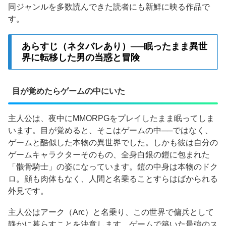
同ジャンルを多数読んできた読者にも新鮮に映る作品で
す。
あらすじ（ネタバレあり）──眠ったまま異世
界に転移した男の当惑と冒険
目が覚めたらゲームの中にいた
主人公は、夜中にMMORPGをプレイしたまま眠ってしま
います。目が覚めると、そこはゲームの中──ではなく、
ゲームと酷似した本物の異世界でした。しかも彼は自分の
ゲームキャラクターそのもの、全身白銀の鎧に包まれた
「骸骨騎士」の姿になっています。鎧の中身は本物のドク
ロ。顔も肉体もなく、人間と名乗ることすらはばかられる
外見です。
主人公はアーク（Arc）と名乗り、この世界で傭兵として
静かに暮らすことを決意します。ゲームで築いた最強のス