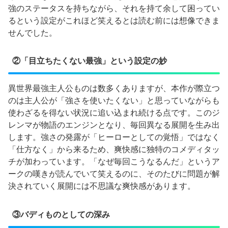
強のステータスを持ちながら、それを持て余して困ってい
るという設定がこれほど笑えるとは読む前には想像できま
せんでした。
②「目立ちたくない最強」という設定の妙
異世界最強主人公ものは数多くありますが、本作が際立つ
のは主人公が「強さを使いたくない」と思っていながらも
使わざるを得ない状況に追い込まれ続ける点です。このジ
レンマが物語のエンジンとなり、毎回異なる展開を生み出
します。強さの発露が「ヒーローとしての覚悟」ではなく
「仕方なく」から来るため、爽快感に独特のコメディタッ
チが加わっています。「なぜ毎回こうなるんだ」というア
ークの嘆きが読んでいて笑えるのに、そのたびに問題が解
決されていく展開には不思議な爽快感があります。
③バディものとしての深み