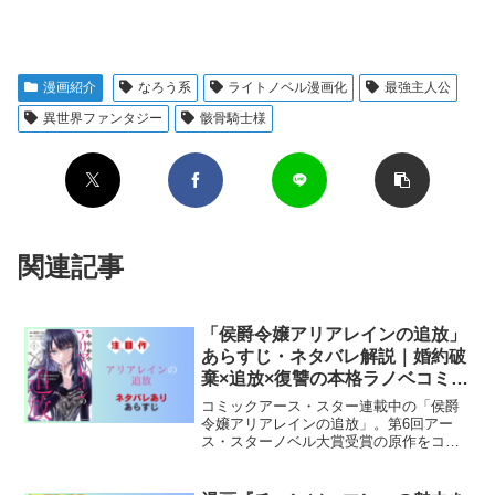
漫画紹介
なろう系
ライトノベル漫画化
最強主人公
異世界ファンタジー
骸骨騎士様
関連記事
「侯爵令嬢アリアレインの追放」
あらすじ・ネタバレ解説｜婚約破
棄×追放×復讐の本格ラノベコミカ
ライズ
コミックアース・スター連載中の「侯爵
令嬢アリアレインの追放」。第6回アー
ス・スターノベル大賞受賞の原作をコミ
カライズ。婚約破棄→追放された侯爵令
嬢が繰り広げる本格復讐劇の全魅力を解
説。