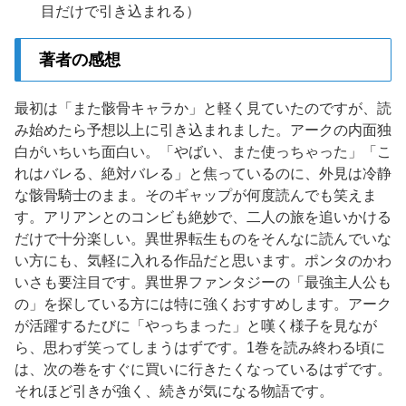
目だけで引き込まれる）
著者の感想
最初は「また骸骨キャラか」と軽く見ていたのですが、読
み始めたら予想以上に引き込まれました。アークの内面独
白がいちいち面白い。「やばい、また使っちゃった」「こ
れはバレる、絶対バレる」と焦っているのに、外見は冷静
な骸骨騎士のまま。そのギャップが何度読んでも笑えま
す。アリアンとのコンビも絶妙で、二人の旅を追いかける
だけで十分楽しい。異世界転生ものをそんなに読んでいな
い方にも、気軽に入れる作品だと思います。ポンタのかわ
いさも要注目です。異世界ファンタジーの「最強主人公も
の」を探している方には特に強くおすすめします。アーク
が活躍するたびに「やっちまった」と嘆く様子を見なが
ら、思わず笑ってしまうはずです。1巻を読み終わる頃に
は、次の巻をすぐに買いに行きたくなっているはずです。
それほど引きが強く、続きが気になる物語です。