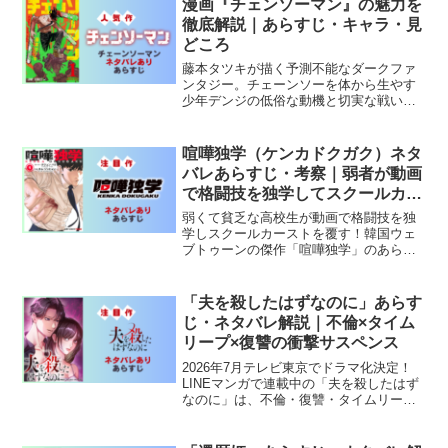
漫画『チェンソーマン』の魅力を
徹底解説｜あらすじ・キャラ・見
どころ
藤本タツキが描く予測不能なダークファ
ンタジー。チェーンソーを体から生やす
少年デンジの低俗な動機と切実な戦いを
徹底解説！
喧嘩独学（ケンカドクガク）ネタ
バレあらすじ・考察｜弱者が動画
で格闘技を独学してスクールカー
ストを覆す韓国ウェブトゥーンの
弱くて貧乏な高校生が動画で格闘技を独
傑作
学しスクールカーストを覆す！韓国ウェ
ブトゥーンの傑作「喧嘩独学」のあらす
じ・キャラクター・考察を徹底解説。
「夫を殺したはずなのに」あらす
じ・ネタバレ解説｜不倫×タイム
リープ×復讐の衝撃サスペンス
2026年7月テレビ東京でドラマ化決定！
LINEマンガで連載中の「夫を殺したはず
なのに」は、不倫・復讐・タイムリープ
が絡み合う衝撃のサスペンス。内田理
央・渡邊圭祐主演ドラマも要注目。