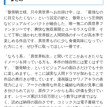
「骸骨騎士様、只今異世界へお出掛け中」は、「最強なの
に目立ちたくない」という設定の妙と、骸骨という圧倒的
なビジュアルインパクトが融合した、唯一無二の異世界フ
ァンタジーです。爽快な無双展開とユーモラスな日常、そ
して丁寧に描かれた世界観と人間関係のすべてが高水準で
楽しめる作品です。異世界ものに少し食傷気味になってい
た方にこそ、ぜひ手に取ってほしい一冊です。
「なろう系」「異世界転生」と聞いてどこかありきたりな
イメージを持っている方も、本作の独自性には驚くはずで
す。「骸骨騎士」というビジュアルの面白さだけでも十分
に楽しめますし、そこに誠実な人間ドラマが加わることで
作品の奥行きが増しています。漫画版はサワノアキラの表
現力により、アークの無骨な外見と繊細な内面が見事に描
き分けられており、原作ファンからも高い評価を受けてい
ます。シリーズ累計3.5百万部という数字は伊達ではな
く、読めば納得の面白さです。コミックスは電子書籍でも