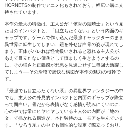
HORNETSの制作でアニメ化もされており、幅広い層に支
持されています。
本作の最大の特徴は、主人公が「骸骨の鎧騎士」という見
た目のインパクトと、「目立ちたくない」という内面のギ
ャップです。ゲームで作り込んだ最強キャラクターのまま
異世界に転生してしまい、鎧を外せば白骨の姿が現れてし
まう。正体がバレれば怪物扱いされると恐れる主人公が、
あえて目立たない傭兵として慎ましく生きようとするの
に、その強さと正義感が邪悪を見過ごせずに毎回大活躍し
てしまう──その滑稽で痛快な構図が本作の魅力の根幹で
す。
「最強でも目立ちたくない系」の異世界ファンタジーの中
でも、主人公の外見的インパクトと内面のギャップが際立
って面白い。骨だから表情がなく感情が読みにくいのに、
心の中では常にヒヤヒヤしている主人公の内面が「地の
文」で描かれる構造が、本作独特のユーモアを生んでいま
す。「なろう系」の中でも個性的な設定で際立っており、