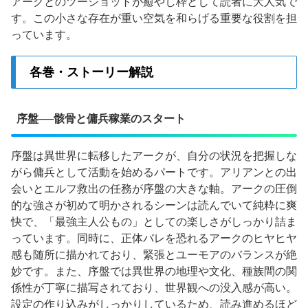
アークとのツーショットが癒やし枠として読者に大人気で
す。この小さな存在が重い空気を和らげる重要な役割を担
っています。
各巻・ストーリー解説
序盤──骸骨と傭兵稼業のスタート
序盤は異世界に転移したアークが、自分の状況を把握しな
がら傭兵として活動を始めるパートです。アリアンとの出
会いとエルフ救出の任務が序盤の大きな軸。アークの圧倒
的な強さが初めて明かされるシーンは読んでいて純粋に爽
快で、「最強主人公もの」としての楽しさがしっかり詰ま
っています。同時に、正体バレを恐れるアークのヒヤヒヤ
感も随所に描かれており、緊張とユーモアのバランスが絶
妙です。また、序盤では異世界の地理や文化、種族間の関
係性が丁寧に描写されており、世界観への没入感が高い。
設定の作り込みがしっかりしているため、読み進めるほど