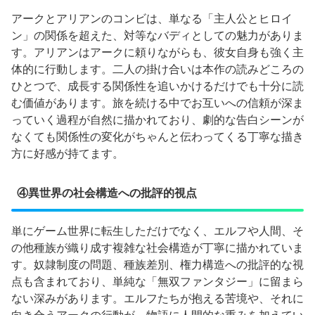
アークとアリアンのコンビは、単なる「主人公とヒロイ
ン」の関係を超えた、対等なバディとしての魅力がありま
す。アリアンはアークに頼りながらも、彼女自身も強く主
体的に行動します。二人の掛け合いは本作の読みどころの
ひとつで、成長する関係性を追いかけるだけでも十分に読
む価値があります。旅を続ける中でお互いへの信頼が深ま
っていく過程が自然に描かれており、劇的な告白シーンが
なくても関係性の変化がちゃんと伝わってくる丁寧な描き
方に好感が持てます。
④異世界の社会構造への批評的視点
単にゲーム世界に転生しただけでなく、エルフや人間、そ
の他種族が織り成す複雑な社会構造が丁寧に描かれていま
す。奴隷制度の問題、種族差別、権力構造への批評的な視
点も含まれており、単純な「無双ファンタジー」に留まら
ない深みがあります。エルフたちが抱える苦境や、それに