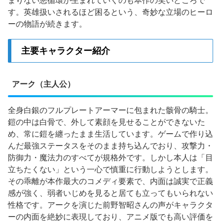
まりない悪循環が生まれていくのも本作の笑いどころで
す。英雄扱いされるほど困るという、奇妙な立場のヒーロ
ーの物語が続きます。
主要キャラクター紹介
アーク（主人公）
全身白銀のフルプレートアーマーに包まれた骸骨の騎士。
鎧の中は白骨で、外して素顔を見せることができないた
め、常に鎧を纏ったまま生活しています。ゲームで作り込
んだ最強ステータスをそのまま持ち込んでおり、攻撃力・
防御力・魔法力のすべてが規格外です。しかし本人は「目
立ちたくない」という一心で慎重に行動しようとします。
その乖離が本作最大のコメディ要素で、内面は誠実で正義
感が強く、弱者いじめを見ると居ても立ってもいられない
性格です。アークを演じた前野智昭さんの声がキャラクタ
ーの内面を絶妙に表現しており、アニメ版でも高い評価を