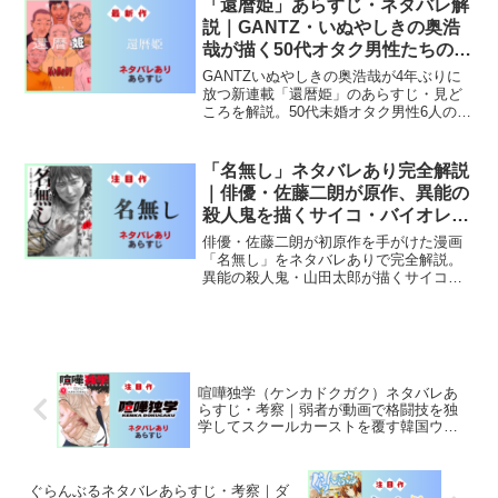
「還暦姫」あらすじ・ネタバレ解
説｜GANTZ・いぬやしきの奥浩
哉が描く50代オタク男性たちの物
語
GANTZいぬやしきの奥浩哉が4年ぶりに
放つ新連載「還暦姫」のあらすじ・見ど
ころを解説。50代未婚オタク男性6人のシ
ェアハウス生活と衝撃の提案を紹介。
「名無し」ネタバレあり完全解説
｜俳優・佐藤二朗が原作、異能の
殺人鬼を描くサイコ・バイオレン
ス、2026年映画化
俳優・佐藤二朗が初原作を手がけた漫画
「名無し」をネタバレありで完全解説。
異能の殺人鬼・山田太郎が描くサイコ・
バイオレンス。2026年映画化作品の全貌
を詳しく紹介します。
喧嘩独学（ケンカドクガク）ネタバレあ
らすじ・考察｜弱者が動画で格闘技を独
学してスクールカーストを覆す韓国ウェ
ブトゥーンの傑作
ぐらんぶるネタバレあらすじ・考察｜ダ