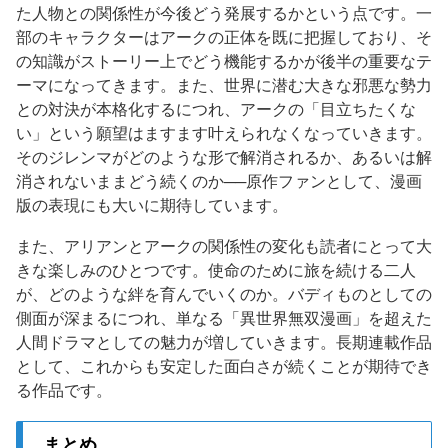
た人物との関係性が今後どう発展するかという点です。一
部のキャラクターはアークの正体を既に把握しており、そ
の知識がストーリー上でどう機能するかが後半の重要なテ
ーマになってきます。また、世界に潜む大きな邪悪な勢力
との対決が本格化するにつれ、アークの「目立ちたくな
い」という願望はますます叶えられなくなっていきます。
そのジレンマがどのような形で解消されるか、あるいは解
消されないままどう続くのか──原作ファンとして、漫画
版の表現にも大いに期待しています。
また、アリアンとアークの関係性の変化も読者にとって大
きな楽しみのひとつです。使命のために旅を続ける二人
が、どのような絆を育んでいくのか。バディものとしての
側面が深まるにつれ、単なる「異世界無双漫画」を超えた
人間ドラマとしての魅力が増していきます。長期連載作品
として、これからも安定した面白さが続くことが期待でき
る作品です。
まとめ