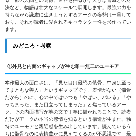
る一部の人間との関係、世界を揺るがす大きな脅威との対
決など、物語は壮大なスケールで展開します。最強の力を
持ちながら謙虚に生きようとするアークの姿勢は一貫して
おり、それが読者に愛されるキャラクター性を形作ってい
ます。
みどころ・考察
①外見と内面のギャップが生む唯一無二のユーモア
本作最大の面白さは、「見た目は最恐の骸骨、中身は至っ
てまともな善人」というギャップです。表情がない（骸骨
だから）のに、心の中ではいつも「やばい、バレる」「や
っちまった、また目立ってしまった」と焦っているアー
ク。その内面描写が地の文で丁寧に描かれることで、読者
だけがアークの本当の感情を知るという構造が生まれ、独
特のユーモアと親近感を生み出しています。読んでいるう
ちに骸骨なのに表情豊かに見えてくるのが不思議です。最