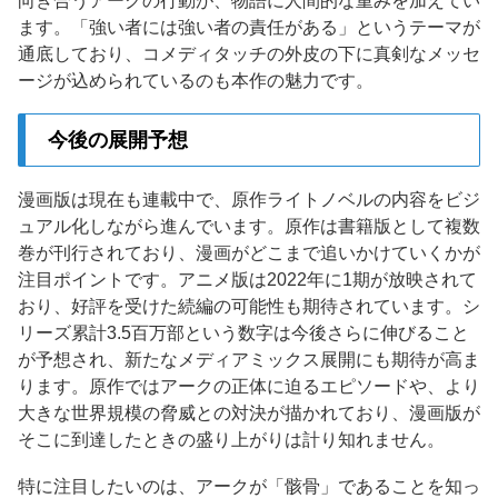
向き合うアークの行動が、物語に人間的な重みを加えてい
ます。「強い者には強い者の責任がある」というテーマが
通底しており、コメディタッチの外皮の下に真剣なメッセ
ージが込められているのも本作の魅力です。
今後の展開予想
漫画版は現在も連載中で、原作ライトノベルの内容をビジ
ュアル化しながら進んでいます。原作は書籍版として複数
巻が刊行されており、漫画がどこまで追いかけていくかが
注目ポイントです。アニメ版は2022年に1期が放映されて
おり、好評を受けた続編の可能性も期待されています。シ
リーズ累計3.5百万部という数字は今後さらに伸びること
が予想され、新たなメディアミックス展開にも期待が高ま
ります。原作ではアークの正体に迫るエピソードや、より
大きな世界規模の脅威との対決が描かれており、漫画版が
そこに到達したときの盛り上がりは計り知れません。
特に注目したいのは、アークが「骸骨」であることを知っ