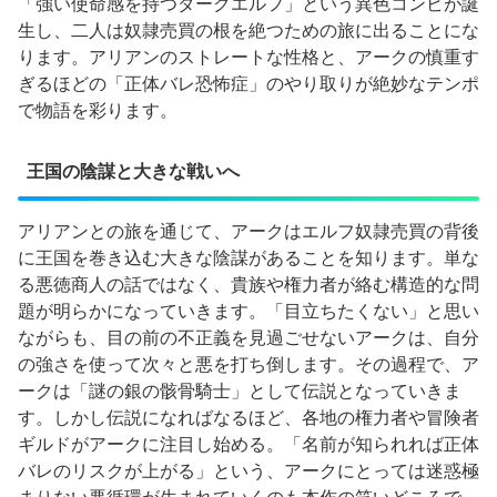
「強い使命感を持つダークエルフ」という異色コンビが誕
生し、二人は奴隷売買の根を絶つための旅に出ることにな
ります。アリアンのストレートな性格と、アークの慎重す
ぎるほどの「正体バレ恐怖症」のやり取りが絶妙なテンポ
で物語を彩ります。
王国の陰謀と大きな戦いへ
アリアンとの旅を通じて、アークはエルフ奴隷売買の背後
に王国を巻き込む大きな陰謀があることを知ります。単な
る悪徳商人の話ではなく、貴族や権力者が絡む構造的な問
題が明らかになっていきます。「目立ちたくない」と思い
ながらも、目の前の不正義を見過ごせないアークは、自分
の強さを使って次々と悪を打ち倒します。その過程で、ア
ークは「謎の銀の骸骨騎士」として伝説となっていきま
す。しかし伝説になればなるほど、各地の権力者や冒険者
ギルドがアークに注目し始める。「名前が知られれば正体
バレのリスクが上がる」という、アークにとっては迷惑極