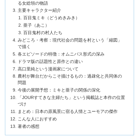
る女総領の物語
主要キャラクター紹介
百目鬼ミキ（どうめきみき）
亜子（あこ）
百目鬼村の村人たち
みどころ・考察：現代社会の問題を村という「縮図」
で描く
各エピソードの特徴：オムニバス形式の深み
ドラマ版の話題性と原作との違い
高口里純という漫画家について
農村が舞台だからこそ描けるもの：過疎化と共同体の
問題
今後の展開予想：ミキと亜子の関係の深化
「JOURすてきな主婦たち」という掲載誌と本作の位置
づけ
まとめ：日本の原風景に宿る人情とユーモアの傑作
こんな人におすすめ
著者の感想