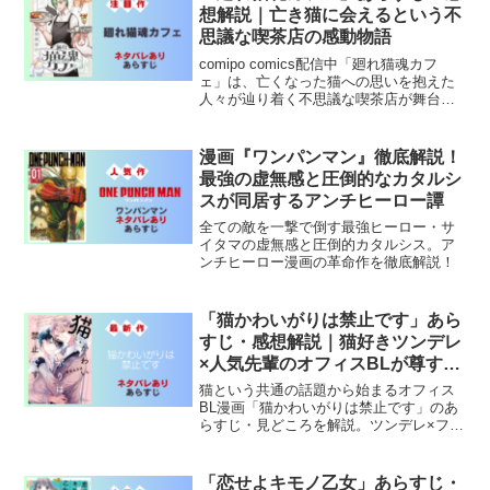
想解説｜亡き猫に会えるという不
思議な喫茶店の感動物語
comipo comics配信中「廻れ猫魂カフ
ェ」は、亡くなった猫への思いを抱えた
人々が辿り着く不思議な喫茶店が舞台。
猫好き必読の感動と癒やしに満ちた漫画
を徹底解説。
漫画『ワンパンマン』徹底解説！
最強の虚無感と圧倒的なカタルシ
スが同居するアンチヒーロー譚
全ての敵を一撃で倒す最強ヒーロー・サ
イタマの虚無感と圧倒的カタルシス。ア
ンチヒーロー漫画の革命作を徹底解説！
「猫かわいがりは禁止です」あら
すじ・感想解説｜猫好きツンデレ
×人気先輩のオフィスBLが尊すぎ
る
猫という共通の話題から始まるオフィス
BL漫画「猫かわいがりは禁止です」のあ
らすじ・見どころを解説。ツンデレ×フレ
ンドリー先輩のじれったい関係に注目。
「恋せよキモノ乙女」あらすじ・