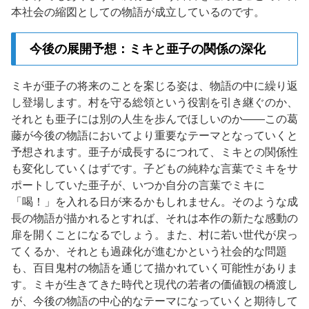
本社会の縮図としての物語が成立しているのです。
今後の展開予想：ミキと亜子の関係の深化
ミキが亜子の将来のことを案じる姿は、物語の中に繰り返
し登場します。村を守る総領という役割を引き継ぐのか、
それとも亜子には別の人生を歩んでほしいのか——この葛
藤が今後の物語においてより重要なテーマとなっていくと
予想されます。亜子が成長するにつれて、ミキとの関係性
も変化していくはずです。子どもの純粋な言葉でミキをサ
ポートしていた亜子が、いつか自分の言葉でミキに
「喝！」を入れる日が来るかもしれません。そのような成
長の物語が描かれるとすれば、それは本作の新たな感動の
扉を開くことになるでしょう。また、村に若い世代が戻っ
てくるか、それとも過疎化が進むかという社会的な問題
も、百目鬼村の物語を通じて描かれていく可能性がありま
す。ミキが生きてきた時代と現代の若者の価値観の橋渡し
が、今後の物語の中心的なテーマになっていくと期待して