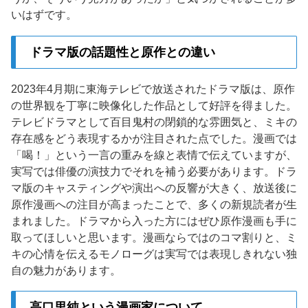
いはずです。
ドラマ版の話題性と原作との違い
2023年4月期に東海テレビで放送されたドラマ版は、原作
の世界観を丁寧に映像化した作品として好評を得ました。
テレビドラマとして百目鬼村の閉鎖的な雰囲気と、ミキの
存在感をどう表現するかが注目された点でした。漫画では
「喝！」という一言の重みを線と表情で伝えていますが、
実写では俳優の演技力でそれを補う必要があります。ドラ
マ版のキャスティングや演出への反響が大きく、放送後に
原作漫画への注目が高まったことで、多くの新規読者が生
まれました。ドラマから入った方にはぜひ原作漫画も手に
取ってほしいと思います。漫画ならではのコマ割りと、ミ
キの心情を伝えるモノローグは実写では表現しきれない独
自の魅力があります。
高口里純という漫画家について