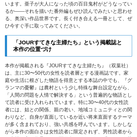
います。亜子が大人になった頃の百目鬼村がどうなってい
るか——それを描いた番外編もぜひ読んでみたいと思わせ
る、奥深い作品世界です。長く付き合える一冊として、ぜ
ひ今すぐ手に取ってみてください。
「JOURすてきな主婦たち」という掲載誌と
本作の位置づけ
本作が掲載される『JOURすてきな主婦たち』（双葉社）
は、主に30〜50代の女性を読者層とする漫画誌です。家
庭や生活に根ざした物語を得意とする本誌の中でも、『グ
ランマの憂鬱』は農村という少し特殊な舞台設定ながら、
「人間の問題を人情で解決する」という普遍的な物語とし
て読者に受け入れられています。特に30〜40代の女性読
者には、姑との関係、親の老い、地域コミュニティとの関
わりなど、自身が直面しているか近い将来直面するテーマ
が多く含まれており、強い共感を呼んでいます。しかしな
がら本作の面白さは女性読者に限定されず、男性読者から