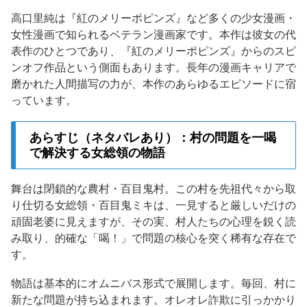
高口里純は『紅のメリーポピンズ』など多くの少女漫画・
女性漫画で知られるベテラン漫画家です。本作は彼女の代
表作のひとつであり、『紅のメリーポピンズ』からのスピ
ンオフ作品という側面もあります。長年の漫画キャリアで
磨かれた人間描写の力が、本作のあらゆるエピソードに宿
っています。
あらすじ（ネタバレあり）：村の問題を一喝
で解決する女総領の物語
舞台は閉鎖的な農村・百目鬼村。この村を先祖代々から取
り仕切る女総領・百目鬼ミキは、一見すると厳しいだけの
頑固老婆に見えますが、その実、村人たちの心理を鋭く読
み取り、的確な「喝！」で問題の核心を突く稀有な存在で
す。
物語は基本的にオムニバス形式で展開します。毎回、村に
新たな問題が持ち込まれます。オレオレ詐欺に引っかかり