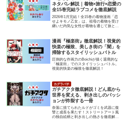
ネタバレ解説｜着物×旅行×恋愛の
全15巻完結ラブコメを徹底解説
2026年1月完結！全15巻の着物漫画「恋
せよキモノ乙女」は、祖母の着物を受け
継いだ内気な女性が着物を通じて旅と恋
に目覚めていく物語。着物スタイリスト
監修＆東京国立博物館コラボも話題。
漫画『極楽街』徹底解説！視覚的
快楽の極致、美しき街の「闇」を
掃除するスタイリッシュバトル
圧倒的な作画力のBoichiが描く退廃的な
「極楽街」でのスタイリッシュバトル。
視覚的快楽の極致を徹底解説！
ガチアクタ徹底解説！どん底から
世界を変える、剥き出しのパッシ
ョンが炸裂する一冊
奈落に捨てられたルドがゴミを武器に復
讐と成長を果たす！ストリートアート風
の独自絵柄と剥き出しの熱さを徹底解
説。