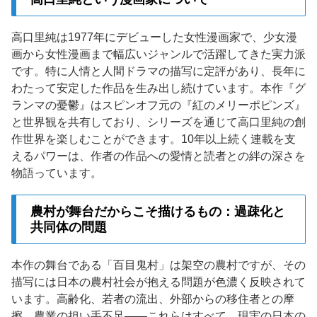
高口里純は1977年にデビューした女性漫画家で、少女漫
画から女性漫画まで幅広いジャンルで活躍してきた実力派
です。特に人情と人間ドラマの描写に定評があり、長年に
わたって安定した作品を生み出し続けています。本作『グ
ランマの憂鬱』はスピンオフ元の『紅のメリーポピンズ』
と世界観を共有しており、シリーズを通じて高口里純の創
作世界を楽しむことができます。10年以上続く連載を支
えるパワーは、作者の作品への愛情と読者との絆の深さを
物語っています。
農村が舞台だからこそ描けるもの：過疎化と
共同体の問題
本作の舞台である「百目鬼村」は架空の農村ですが、その
描写には日本の農村社会が抱える問題が色濃く反映されて
います。高齢化、若者の流出、外部からの移住者との摩
擦、農業の担い手不足——これらはすべて、現実の日本の