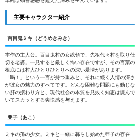
単純な勧善懲悪を超えた深みを生んでいます。
主要キャラクター紹介
百目鬼ミキ（どうめきみき）
本作の主人公。百目鬼村の女総領で、先祖代々村を取り仕
切る老婆。一見すると厳しく怖い存在ですが、その言葉の
根底には村人ひとりひとりへの深い愛情があります。
「喝！」という一言が持つ重みと、それに続く人情の深さ
が彼女の魅力のすべてです。どんな困難な問題にも動じな
い肝の据わり方と、現代社会の本質を見抜く知恵は読んで
いてスカッとする爽快感を与えます。
亜子（あこ）
ミキの孫の少女。ミキと一緒に暮らし始めた亜子の存在