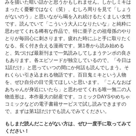
みを描いた暗い話かと思うかもしれません。しかしミキは
まったく憂鬱ではなく（笑）、むしろ周りを見て「しょう
がないのう」と思いながら喝を入れ続けるたくましい女性
です。読んでいて「こういう大人になりたいな」と純粋に
思わせてくれる稀有な作品で、特に亜子との祖母孫のやり
とりが毎回心に刺さります。疲れた時にふと手に取りたく
なる、長く付き合える漫画です。第1巻から読み始める
と、気づけば最新刊まで一気読みしてしまうテンポの良さ
もあります。各エピソードが独立しているので、「今日は
1話だけ」と思っていつの間にか何話も読んでしまう。そ
れくらい引き込まれる物語です。百目鬼ミキという人物
を、ぜひ自分の目で見てほしいと思います。「こんなおば
あちゃんが身近にいたら」と思わせてくれる唯一無二の人
物造形は、本作最大の財産です。コミックDAYSやめちゃ
コミックなどの電子書籍サービスで試し読みできますの
で、まずは第1話だけでも読んでみてください。
もしまだ読んだことがない方は、ぜひ一度手に取ってみて
ください！