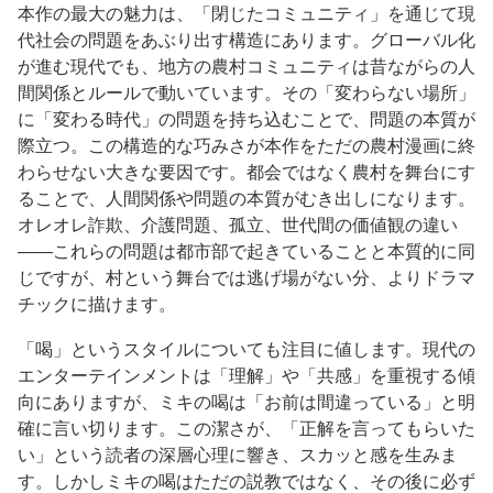
本作の最大の魅力は、「閉じたコミュニティ」を通じて現
代社会の問題をあぶり出す構造にあります。グローバル化
が進む現代でも、地方の農村コミュニティは昔ながらの人
間関係とルールで動いています。その「変わらない場所」
に「変わる時代」の問題を持ち込むことで、問題の本質が
際立つ。この構造的な巧みさが本作をただの農村漫画に終
わらせない大きな要因です。都会ではなく農村を舞台にす
ることで、人間関係や問題の本質がむき出しになります。
オレオレ詐欺、介護問題、孤立、世代間の価値観の違い
——これらの問題は都市部で起きていることと本質的に同
じですが、村という舞台では逃げ場がない分、よりドラマ
チックに描けます。
「喝」というスタイルについても注目に値します。現代の
エンターテインメントは「理解」や「共感」を重視する傾
向にありますが、ミキの喝は「お前は間違っている」と明
確に言い切ります。この潔さが、「正解を言ってもらいた
い」という読者の深層心理に響き、スカッと感を生みま
す。しかしミキの喝はただの説教ではなく、その後に必ず