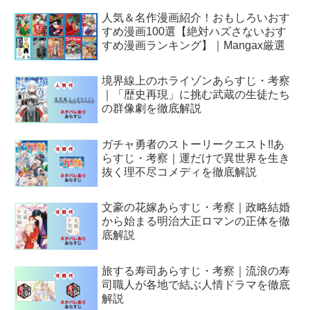
人気＆名作漫画紹介！おもしろいおす
すめ漫画100選【絶対ハズさないおす
すめ漫画ランキング】｜Mangax厳選
境界線上のホライゾンあらすじ・考察
｜「歴史再現」に挑む武蔵の生徒たち
の群像劇を徹底解説
ガチャ勇者のストーリークエスト!!あ
らすじ・考察｜運だけで異世界を生き
抜く理不尽コメディを徹底解説
文豪の花嫁あらすじ・考察｜政略結婚
から始まる明治大正ロマンの正体を徹
底解説
旅する寿司あらすじ・考察｜流浪の寿
司職人が各地で結ぶ人情ドラマを徹底
解説