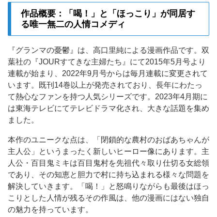
作品概要：「喝！」と「ほっこり」が同居す
る唯一無二の人情コメディ
『グランマの憂鬱』は、高口里純による漫画作品です。双
葉社の『JOURすてきな主婦たち』にて2015年5月号より
連載が始まり、2022年9月号からは毎月連載に変更されて
います。既刊14巻以上が発売されており、長年にわたっ
て熱心なファンを持つ人気シリーズです。2023年4月期に
は東海テレビにてテレビドラマ化され、大きな話題を集め
ました。
本作のユニークな点は、「閉鎖的な農村のおばあちゃんが
主人公」というまったく新しいヒーロー像にあります。主
人公・百目鬼ミキは百目鬼村を先祖代々取り仕切る女総領
であり、その知恵と胆力で村に持ち込まれる様々な問題を
解決していきます。「喝！」と怒鳴りながらも最後はほっ
こりとした人情が残るその作風は、他の漫画にはない独自
の魅力を持っています。