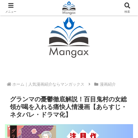
人気おすすめ漫画紹介ならMangax（マンガックス）
メニュー
検索
ホーム
漫画紹介
グランマの憂鬱徹底解説！百目鬼村の女総
領が喝を入れる痛快人情漫画【あらすじ・
ネタバレ・ドラマ化】