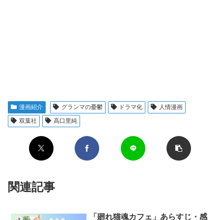
漫画紹介
グランマの憂鬱
ドラマ化
人情漫画
双葉社
高口里純
関連記事
「廻れ猫魂カフェ」あらすじ・感