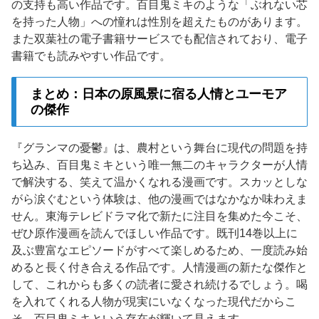
の支持も高い作品です。百目鬼ミキのような「ぶれない芯
を持った人物」への憧れは性別を超えたものがあります。
また双葉社の電子書籍サービスでも配信されており、電子
書籍でも読みやすい作品です。
まとめ：日本の原風景に宿る人情とユーモア
の傑作
『グランマの憂鬱』は、農村という舞台に現代の問題を持
ち込み、百目鬼ミキという唯一無二のキャラクターが人情
で解決する、笑えて温かくなれる漫画です。スカッとしな
がら涙ぐむという体験は、他の漫画ではなかなか味わえま
せん。東海テレビドラマ化で新たに注目を集めた今こそ、
ぜひ原作漫画を読んでほしい作品です。既刊14巻以上に
及ぶ豊富なエピソードがすべて楽しめるため、一度読み始
めると長く付き合える作品です。人情漫画の新たな傑作と
して、これからも多くの読者に愛され続けるでしょう。喝
を入れてくれる人物が現実にいなくなった現代だからこ
そ、百目鬼ミキという存在が輝いて見えます。