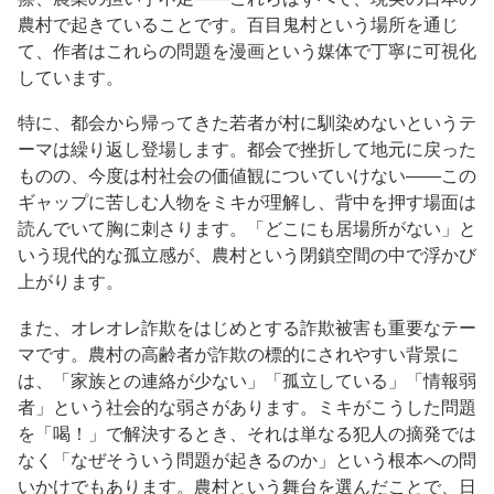
農村で起きていることです。百目鬼村という場所を通じ
て、作者はこれらの問題を漫画という媒体で丁寧に可視化
しています。
特に、都会から帰ってきた若者が村に馴染めないというテ
ーマは繰り返し登場します。都会で挫折して地元に戻った
ものの、今度は村社会の価値観についていけない——この
ギャップに苦しむ人物をミキが理解し、背中を押す場面は
読んでいて胸に刺さります。「どこにも居場所がない」と
いう現代的な孤立感が、農村という閉鎖空間の中で浮かび
上がります。
また、オレオレ詐欺をはじめとする詐欺被害も重要なテー
マです。農村の高齢者が詐欺の標的にされやすい背景に
は、「家族との連絡が少ない」「孤立している」「情報弱
者」という社会的な弱さがあります。ミキがこうした問題
を「喝！」で解決するとき、それは単なる犯人の摘発では
なく「なぜそういう問題が起きるのか」という根本への問
いかけでもあります。農村という舞台を選んだことで、日