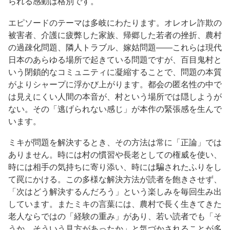
られる感動は格別です。
エピソードのテーマは多岐にわたります。オレオレ詐欺の
被害者、介護に疲弊した家族、帰郷した若者の挫折、農村
の過疎化問題、隣人トラブル、嫁姑問題——これらは現代
日本のあらゆる場所で起きている問題ですが、百目鬼村と
いう閉鎖的なコミュニティに凝縮することで、問題の本質
がよりシャープに浮かび上がります。都会の匿名性の中で
は見えにくい人間の本音が、村という場所では隠しようが
ない。その「逃げられない感じ」が本作の緊張感を生んで
います。
ミキが問題を解決するとき、その方法は常に「正論」では
ありません。時には村の慣習や長老としての権威を使い、
時には相手の気持ちに寄り添い、時には騙されたふりをし
て罠にかける。この多様な解決方法が読者を飽きさせず、
「次はどう解決するんだろう」という楽しみを毎回生み出
しています。またミキの言葉には、農村で長く生きてきた
老人ならではの「経験の重み」があり、若い読者でも「そ
うか、そういう見方があったか」と気づかされることが多