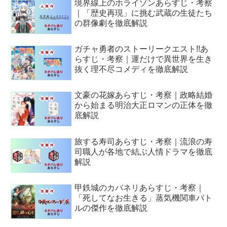
境界線上のホライゾンあらすじ・考察
｜「歴史再現」に挑む武蔵の生徒たち
の群像劇を徹底解説
ガチャ勇者のストーリークエスト!!あ
らすじ・考察｜運だけで異世界を生き
抜く理不尽コメディを徹底解説
文豪の花嫁あらすじ・考察｜政略結婚
から始まる明治大正ロマンの正体を徹
底解説
旅する寿司あらすじ・考察｜流浪の寿
司職人が各地で結ぶ人情ドラマを徹底
解説
甲鉄城のカバネリあらすじ・考察｜
「死してなお生きる」蒸気機関車バト
ルの傑作を徹底解説