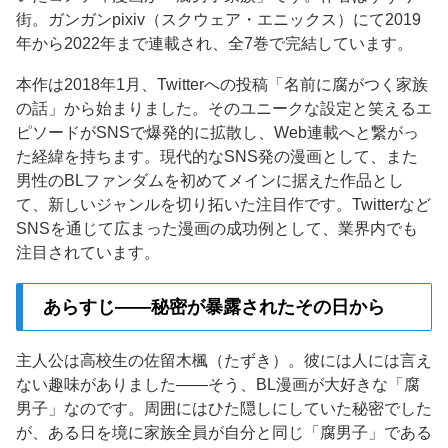
街。ガンガンpixiv（スクウェア・エニックス）にて2019
年から2022年まで連載され、全7巻で完結しています。
本作は2018年1月、Twitterへの投稿「名前に腐がつく家族
の話」から始まりました。そのユニークな設定と笑えるエ
ピソードがSNSで爆発的に拡散し、Web連載へと繋がっ
た経緯を持ちます。現代的なSNS発の漫画として、また
男性のBLファンダムを初めてメインに据えた作品とし
て、新しいジャンルを切り拓いた注目作です。Twitterなど
SNSを通じて広まった漫画の成功例として、業界内でも
注目されています。
あらすじ——秘密が暴露されたその日から
主人公は高校生の佐留木楓（たずき）。彼には人には言え
ない趣味がありました——そう、BL漫画が大好きな「腐
男子」なのです。周囲にはひた隠しにしていた秘密でした
が、ある日を境に家族全員が自分と同じ「腐男子」である