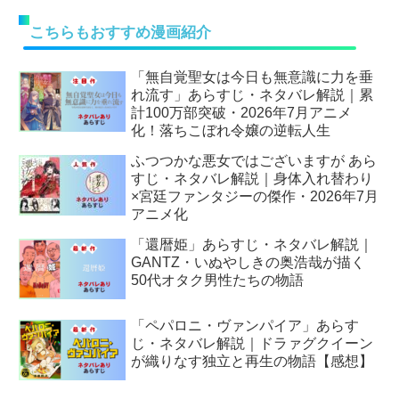
こちらもおすすめ漫画紹介
「無自覚聖女は今日も無意識に力を垂
れ流す」あらすじ・ネタバレ解説｜累
計100万部突破・2026年7月アニメ
化！落ちこぼれ令嬢の逆転人生
ふつつかな悪女ではございますが あら
すじ・ネタバレ解説｜身体入れ替わり
×宮廷ファンタジーの傑作・2026年7月
アニメ化
「還暦姫」あらすじ・ネタバレ解説｜
GANTZ・いぬやしきの奥浩哉が描く
50代オタク男性たちの物語
「ペパロニ・ヴァンパイア」あらす
じ・ネタバレ解説｜ドラァグクイーン
が織りなす独立と再生の物語【感想】