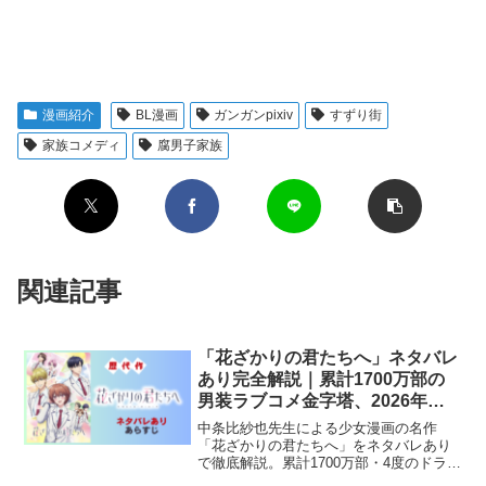
漫画紹介
BL漫画
ガンガンpixiv
すずり街
家族コメディ
腐男子家族
関連記事
「花ざかりの君たちへ」ネタバレ
あり完全解説｜累計1700万部の
男装ラブコメ金字塔、2026年ア
ニメ化で再注目
中条比紗也先生による少女漫画の名作
「花ざかりの君たちへ」をネタバレあり
で徹底解説。累計1700万部・4度のドラマ
化を経て2026年アニメ化。男装ラブコメ