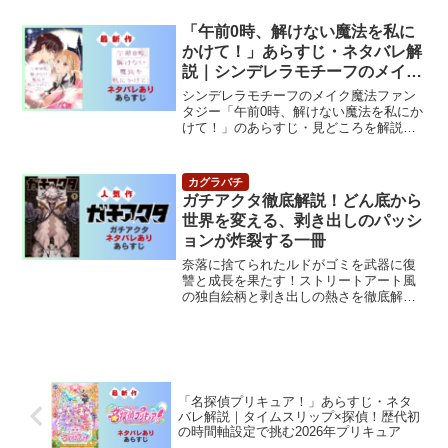
「午前0時、解けない魔法を私に
かけて！」あらすじ・ネタバレ解
説｜シンデレラモチーフのメイク
魔法ファンタジー
シンデレラモチーフのメイク魔法ファン
タジー「午前0時、解けない魔法を私にか
けて！」のあらすじ・見どころを解説。
解けない魔法を求める少女の物語。
ガチアクタ徹底解説！どん底から
世界を変える、剥き出しのパッシ
ョンが炸裂する一冊
奈落に捨てられたルドがゴミを武器に復
讐と成長を果たす！ストリートアート風
の独自絵柄と剥き出しの熱さを徹底解
説。
「名探偵プリキュア！」あらすじ・ネタ
バレ解説｜タイムスリップ×探偵！歴代初
の時間軸設定で挑む2026年プリキュア