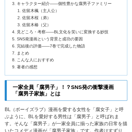
キャラクター紹介——個性豊かな腐男子ファミリー
佐留木楓（主人公）
佐留木桜（弟）
佐留木椿（父）
見どころ・考察——BL文化を笑いに変換する妙技
SNS発漫画という背景と成功の要因
完結後の評価——7巻で完成した物語
まとめ
こんな人におすすめ
著者の感想
一家全員「腐男子」！？SNS発の衝撃漫画
「腐男子家族」とは
BL（ボーイズラブ）漫画を愛する女性を「腐女子」と呼
ぶように、BLを愛好する男性は「腐男子」と呼ばれま
す。そんな「腐男子」が一家全員に揃った家族の日常を描
いたコメディ漫画が「腐男子家族」です。作者はすずり