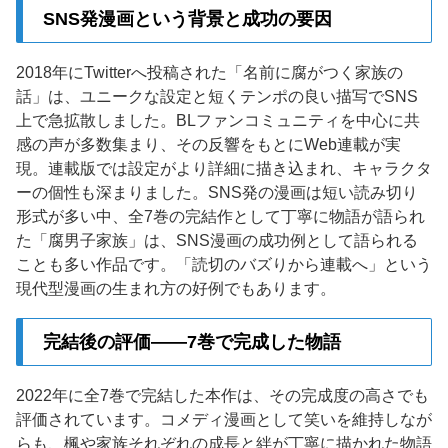
SNS発漫画という背景と成功の要因
2018年にTwitterへ投稿された「名前に腐がつく家族の
話」は、ユニークな設定と短くテンポの良い描写でSNS
上で急拡散しました。BLファンコミュニティを中心に共
感の声が多数集まり、その反響をもとにWeb連載が実
現。連載版では設定がより詳細に描き込まれ、キャラクタ
ーの個性も深まりました。SNS発の漫画は短い読み切り
形式が多い中、全7巻の完結作として丁寧に物語が語られ
た「腐男子家族」は、SNS漫画の成功例として語られる
ことも多い作品です。「読切のバズりから連載へ」という
現代型漫画の生まれ方の好例でもあります。
完結後の評価——7巻で完成した物語
2022年に全7巻で完結した本作は、その完成度の高さでも
評価されています。コメディ漫画として笑いを維持しなが
らも、楓や家族それぞれの成長と絆が丁寧に描かれた物語