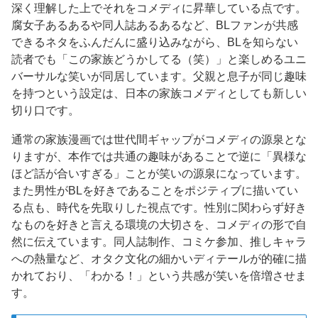
深く理解した上でそれをコメディに昇華している点です。
腐女子あるあるや同人誌あるあるなど、BLファンが共感
できるネタをふんだんに盛り込みながら、BLを知らない
読者でも「この家族どうかしてる（笑）」と楽しめるユニ
バーサルな笑いが同居しています。父親と息子が同じ趣味
を持つという設定は、日本の家族コメディとしても新しい
切り口です。
通常の家族漫画では世代間ギャップがコメディの源泉とな
りますが、本作では共通の趣味があることで逆に「異様な
ほど話が合いすぎる」ことが笑いの源泉になっています。
また男性がBLを好きであることをポジティブに描いてい
る点も、時代を先取りした視点です。性別に関わらず好き
なものを好きと言える環境の大切さを、コメディの形で自
然に伝えています。同人誌制作、コミケ参加、推しキャラ
への熱量など、オタク文化の細かいディテールが的確に描
かれており、「わかる！」という共感が笑いを倍増させま
す。