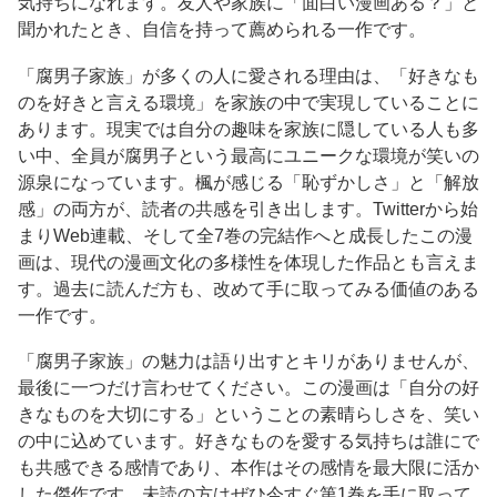
気持ちになれます。友人や家族に「面白い漫画ある？」と
聞かれたとき、自信を持って薦められる一作です。
「腐男子家族」が多くの人に愛される理由は、「好きなも
のを好きと言える環境」を家族の中で実現していることに
あります。現実では自分の趣味を家族に隠している人も多
い中、全員が腐男子という最高にユニークな環境が笑いの
源泉になっています。楓が感じる「恥ずかしさ」と「解放
感」の両方が、読者の共感を引き出します。Twitterから始
まりWeb連載、そして全7巻の完結作へと成長したこの漫
画は、現代の漫画文化の多様性を体現した作品とも言えま
す。過去に読んだ方も、改めて手に取ってみる価値のある
一作です。
「腐男子家族」の魅力は語り出すとキリがありませんが、
最後に一つだけ言わせてください。この漫画は「自分の好
きなものを大切にする」ということの素晴らしさを、笑い
の中に込めています。好きなものを愛する気持ちは誰にで
も共感できる感情であり、本作はその感情を最大限に活か
した傑作です。未読の方はぜひ今すぐ第1巻を手に取って