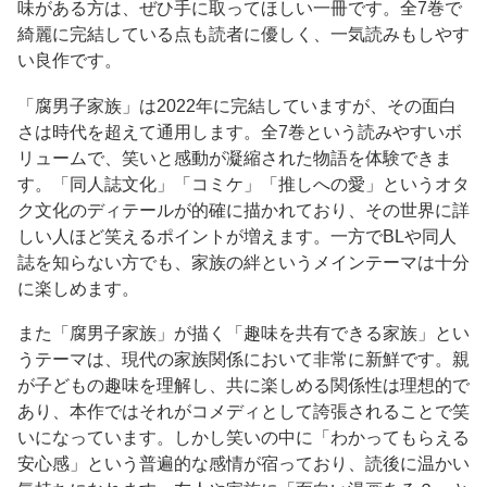
味がある方は、ぜひ手に取ってほしい一冊です。全7巻で
綺麗に完結している点も読者に優しく、一気読みもしやす
い良作です。
「腐男子家族」は2022年に完結していますが、その面白
さは時代を超えて通用します。全7巻という読みやすいボ
リュームで、笑いと感動が凝縮された物語を体験できま
す。「同人誌文化」「コミケ」「推しへの愛」というオタ
ク文化のディテールが的確に描かれており、その世界に詳
しい人ほど笑えるポイントが増えます。一方でBLや同人
誌を知らない方でも、家族の絆というメインテーマは十分
に楽しめます。
また「腐男子家族」が描く「趣味を共有できる家族」とい
うテーマは、現代の家族関係において非常に新鮮です。親
が子どもの趣味を理解し、共に楽しめる関係性は理想的で
あり、本作ではそれがコメディとして誇張されることで笑
いになっています。しかし笑いの中に「わかってもらえる
安心感」という普遍的な感情が宿っており、読後に温かい