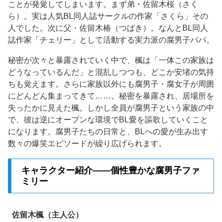
ことが発覚してしまいます。まず弟・佐留木桜（さく
ら）。実は人気BL同人誌サークルの作家「さくら」その
人でした。次に父・佐留木椿（つばき）。なんとBL同人
誌作家「チェリー」として活動する実力派の腐男子パパ。
秘密が次々と暴露されていく中で、楓は「一体この家族は
どうなっているんだ」と混乱しつつも、どこか安堵の気持
ちも覚えます。さらに家族以外にも腐男子・腐女子が周囲
にどんどん集まってきて……。秘密を暴露され、居場所を
失ったかに見えた楓。しかし全員が腐男子という家族の中
で、彼は逆にオープンな環境でBL愛を謳歌していくこと
になります。腐男子たちの日常と、BLへの愛が生み出す
数々の爆笑エピソードが繰り広げられます。
キャラクター紹介——個性豊かな腐男子ファ
ミリー
佐留木楓（主人公）