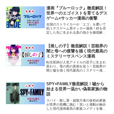
の金字塔の魅力を全23巻にわたって紹介
します。
漫画『ブルーロック』徹底解説！
世界一のエゴイストを育てるデス
ゲーム×サッカー漫画の衝撃
全国のストライカーが「エゴ」を磨いて
戦うデスゲーム系サッカー漫画！絆を否
定した先に生まれる真の強さを徹底解
説。
【推しの子】徹底解説！芸能界の
闇と母への復讐を描く現代最高の
ミステリーサスペンス漫画
転生医師が人気アイドルの息子に生まれ
変わり、母の死の真相を追う！芸能界の
闇と嘘を描く現代最高のミステリー漫画
を徹底解説。
SPY×FAMILY徹底解説！嘘から
始まる世界一温かい偽装家族の物
語
スパイ・殺し屋・超能力者の仮初め家族
が世界の危機に挑む！笑いと感動が融合
した現代漫画最高の家族コメディを徹底
解説。