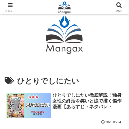
人気おすすめ漫画紹介ならMangax（マンガックス）
メニュー
検索
ひとりでしにたい
ひとりでしにたい徹底解説！独身
女性の終活を笑いと涙で描く傑作
漫画【あらすじ・ネタバレ・
NHKドラマ化情報】
2026.05.24