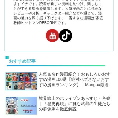
ますイチです。読者が新しい漫画を見つけ、楽しむこ
とができる場所を提供します。人気漫画ごとに詳細な
レビューや分析、キャラクター紹介などを通じて、漫
画の魅力を深く掘り下げます。一番すきな漫画は”家庭
教師ヒットマンREBORN!”です。
おすすめ記事
人気＆名作漫画紹介！おもしろいおす
すめ漫画100選【絶対ハズさないおす
すめ漫画ランキング】｜Mangax厳選
境界線上のホライゾンあらすじ・考察
｜「歴史再現」に挑む武蔵の生徒たち
の群像劇を徹底解説