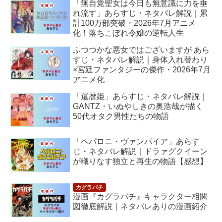
「無自覚聖女は今日も無意識に力を垂
れ流す」あらすじ・ネタバレ解説｜累
計100万部突破・2026年7月アニメ
化！落ちこぼれ令嬢の逆転人生
ふつつかな悪女ではございますが あら
すじ・ネタバレ解説｜身体入れ替わり
×宮廷ファンタジーの傑作・2026年7月
アニメ化
「還暦姫」あらすじ・ネタバレ解説｜
GANTZ・いぬやしきの奥浩哉が描く
50代オタク男性たちの物語
「ペパロニ・ヴァンパイア」あらす
じ・ネタバレ解説｜ドラァグクイーン
が織りなす独立と再生の物語【感想】
漫画『カグラバチ』キャラクター相関
図徹底解説｜ネタバレありの漫画紹介