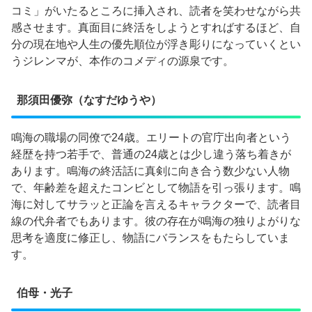
コミ」がいたるところに挿入され、読者を笑わせながら共
感させます。真面目に終活をしようとすればするほど、自
分の現在地や人生の優先順位が浮き彫りになっていくとい
うジレンマが、本作のコメディの源泉です。
那須田優弥（なすだゆうや）
鳴海の職場の同僚で24歳。エリートの官庁出向者という
経歴を持つ若手で、普通の24歳とは少し違う落ち着きが
あります。鳴海の終活話に真剣に向き合う数少ない人物
で、年齢差を超えたコンビとして物語を引っ張ります。鳴
海に対してサラッと正論を言えるキャラクターで、読者目
線の代弁者でもあります。彼の存在が鳴海の独りよがりな
思考を適度に修正し、物語にバランスをもたらしていま
す。
伯母・光子