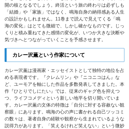
開の核となるでしょう。終活という旅の終わりは必ずしも
「結婚」や「家族」ではなく、鳴海自身の納得感ある人生
の設計かもしれません。11巻まで読んで見えてくる「鳴
海の変化」はとても微細で、しかし確かなものです。じっ
くりと積み重ねてきた感情の変化が、いつか大きな決断や
気づきへとつながっていくことを予感させます。
カレー沢薫という作家について
カレー沢薫は漫画家・エッセイストとして独特の地位を占
める表現者です。『クレムリン』や『ニコニコはん』な
ど、ユーモアを軸にした作品を多数発表してきました。本
作『ひとりでしにたい』では、従来のギャグ色を抑えつ
つ、ライフコメディという新しい地平を切り開いていま
す。カレー沢薫の文体の特徴は「自分に対する容赦ない観
察眼」にあります。鳴海の心の声に書かれる自己ツッコミ
の数々は、著者自身の経験や観察から生まれているような
説得力があります。「笑えるけれど笑えない」という微妙