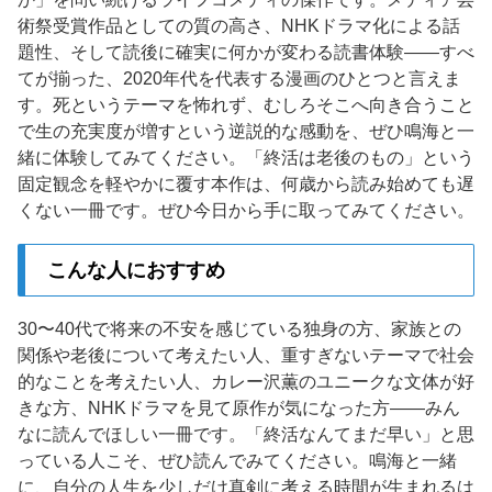
術祭受賞作品としての質の高さ、NHKドラマ化による話
題性、そして読後に確実に何かが変わる読書体験——すべ
てが揃った、2020年代を代表する漫画のひとつと言えま
す。死というテーマを怖れず、むしろそこへ向き合うこと
で生の充実度が増すという逆説的な感動を、ぜひ鳴海と一
緒に体験してみてください。「終活は老後のもの」という
固定観念を軽やかに覆す本作は、何歳から読み始めても遅
くない一冊です。ぜひ今日から手に取ってみてください。
こんな人におすすめ
30〜40代で将来の不安を感じている独身の方、家族との
関係や老後について考えたい人、重すぎないテーマで社会
的なことを考えたい人、カレー沢薫のユニークな文体が好
きな方、NHKドラマを見て原作が気になった方——みん
なに読んでほしい一冊です。「終活なんてまだ早い」と思
っている人こそ、ぜひ読んでみてください。鳴海と一緒
に、自分の人生を少しだけ真剣に考える時間が生まれるは