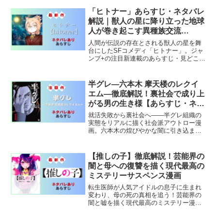
を徹底解説。
「ヒトナー」あらすじ・ネタバレ
解説｜獣人の星に降り立った地球
人が巻き起こす異種族交流
SF【少年ジャンプ+】
人間が伝説の存在とされる獣人の星を舞
台にしたSFコメディ「ヒトナー」。ジャ
ンプ+の注目新連載のあらすじ・見どころ
を徹底解説します。
半グレ―六本木 摩天楼のレクイ
エム―徹底解説！裏社会で成り上
がる男の生き様【あらすじ・ネタ
バレ・考察】
就活失敗から裏社会へ——半グレ組織の
実態をリアルに描く社会派アウトロー漫
画。六本木の煌びやかな闇に引き込まれ
る男の物語をネタバレ解説！
【推しの子】徹底解説！芸能界の
闇と母への復讐を描く現代最高の
ミステリーサスペンス漫画
転生医師が人気アイドルの息子に生まれ
変わり、母の死の真相を追う！芸能界の
闇と嘘を描く現代最高のミステリー漫画
を徹底解説。