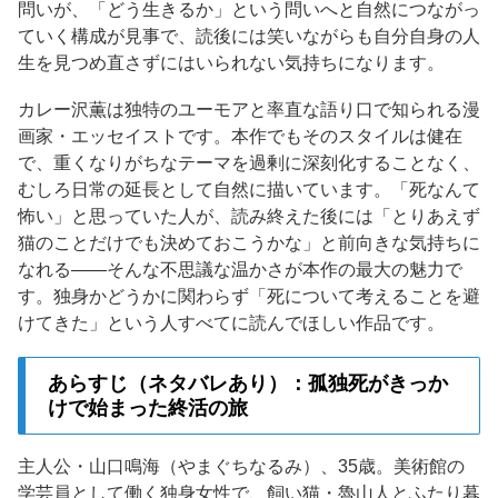
問いが、「どう生きるか」という問いへと自然につながっ
ていく構成が見事で、読後には笑いながらも自分自身の人
生を見つめ直さずにはいられない気持ちになります。
カレー沢薫は独特のユーモアと率直な語り口で知られる漫
画家・エッセイストです。本作でもそのスタイルは健在
で、重くなりがちなテーマを過剰に深刻化することなく、
むしろ日常の延長として自然に描いています。「死なんて
怖い」と思っていた人が、読み終えた後には「とりあえず
猫のことだけでも決めておこうかな」と前向きな気持ちに
なれる——そんな不思議な温かさが本作の最大の魅力で
す。独身かどうかに関わらず「死について考えることを避
けてきた」という人すべてに読んでほしい作品です。
あらすじ（ネタバレあり）：孤独死がきっか
けで始まった終活の旅
主人公・山口鳴海（やまぐちなるみ）、35歳。美術館の
学芸員として働く独身女性で、飼い猫・魯山人とふたり暮