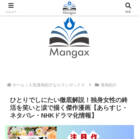
人気おすすめ漫画紹介ならMangax（マンガックス）
メニュー
検索
ホーム
漫画紹介
ひとりでしにたい徹底解説！独身女性の終
活を笑いと涙で描く傑作漫画【あらすじ・
ネタバレ・NHKドラマ化情報】