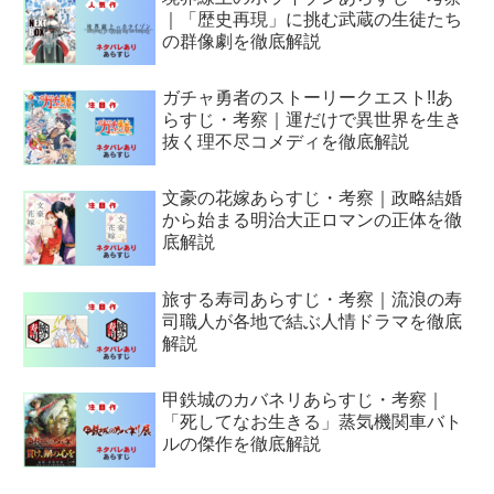
｜「歴史再現」に挑む武蔵の生徒たち
の群像劇を徹底解説
ガチャ勇者のストーリークエスト!!あ
らすじ・考察｜運だけで異世界を生き
抜く理不尽コメディを徹底解説
文豪の花嫁あらすじ・考察｜政略結婚
から始まる明治大正ロマンの正体を徹
底解説
旅する寿司あらすじ・考察｜流浪の寿
司職人が各地で結ぶ人情ドラマを徹底
解説
甲鉄城のカバネリあらすじ・考察｜
「死してなお生きる」蒸気機関車バト
ルの傑作を徹底解説