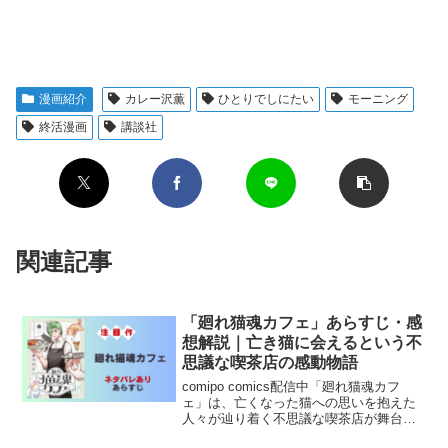
漫画紹介
カレー沢薫
ひとりでしにたい
モーニング
終活漫画
講談社
関連記事
「廻れ猫魂カフェ」あらすじ・感
想解説｜亡き猫に会えるという不
思議な喫茶店の感動物語
comipo comics配信中「廻れ猫魂カフ
ェ」は、亡くなった猫への思いを抱えた
人々が辿り着く不思議な喫茶店が舞台。
猫好き必読の感動と癒やしに満ちた漫画