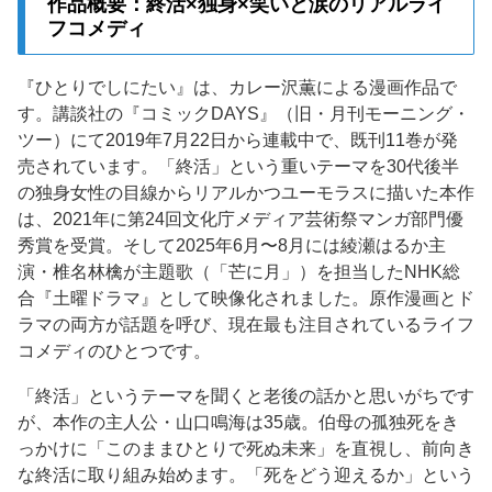
作品概要：終活×独身×笑いと涙のリアルライ
フコメディ
『ひとりでしにたい』は、カレー沢薫による漫画作品で
す。講談社の『コミックDAYS』（旧・月刊モーニング・
ツー）にて2019年7月22日から連載中で、既刊11巻が発
売されています。「終活」という重いテーマを30代後半
の独身女性の目線からリアルかつユーモラスに描いた本作
は、2021年に第24回文化庁メディア芸術祭マンガ部門優
秀賞を受賞。そして2025年6月〜8月には綾瀬はるか主
演・椎名林檎が主題歌（「芒に月」）を担当したNHK総
合『土曜ドラマ』として映像化されました。原作漫画とド
ラマの両方が話題を呼び、現在最も注目されているライフ
コメディのひとつです。
「終活」というテーマを聞くと老後の話かと思いがちです
が、本作の主人公・山口鳴海は35歳。伯母の孤独死をき
っかけに「このままひとりで死ぬ未来」を直視し、前向き
な終活に取り組み始めます。「死をどう迎えるか」という