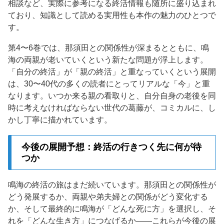
相談など、実際に参考になる終活情報も随所に盛り込まれ
ており、知識として読める実用性も本作の魅力のひとつで
す。
第4〜6巻では、那須田との関係性が深まるとともに、鳴
海の両親が老いていくという新たな問題が浮上します。
「自分の終活」が「親の終活」と重なっていくという展開
は、30〜40代の多くの読者にとってリアルな「今」と重
なります。いつか来る親の看取りと、自分自身の老後を同
時に考えなければならない世代の葛藤が、コミカルに、し
かし丁寧に描かれています。
今後の展開予想：終活の行きつく先に何が待
つか
鳴海の終活の旅はまだ続いています。那須田との関係性が
どう発展するか、両親や弟夫婦との関係がどう変化する
か、そして最終的に鳴海が「どんな死に方」を選択し、そ
れを「どんな生き方」につなげるか——これらが今後の展