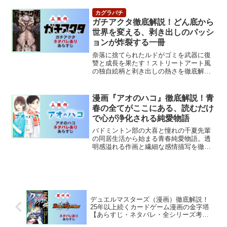
ガチアクタ徹底解説！どん底から
世界を変える、剥き出しのパッシ
ョンが炸裂する一冊
奈落に捨てられたルドがゴミを武器に復
讐と成長を果たす！ストリートアート風
の独自絵柄と剥き出しの熱さを徹底解
説。
漫画『アオのハコ』徹底解説！青
春の全てがここにある、読むだけ
で心が浄化される純愛物語
バドミントン部の大喜と憧れの千夏先輩
の同居生活から始まる青春純愛物語。透
明感溢れる作画と繊細な感情描写を徹底
解説。
デュエルマスターズ（漫画）徹底解説！
25年以上続くカードゲーム漫画の金字塔
【あらすじ・ネタバレ・全シリーズ考
察】