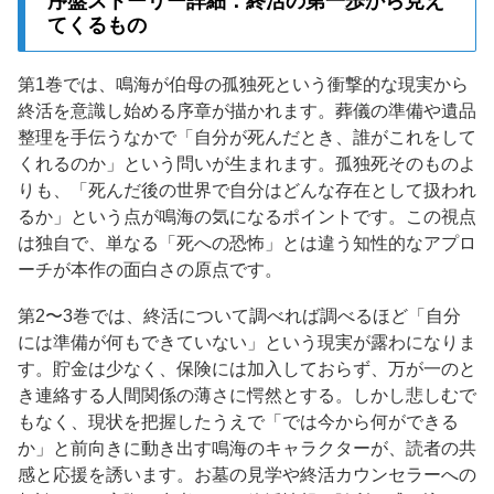
序盤ストーリー詳細：終活の第一歩から見え
てくるもの
第1巻では、鳴海が伯母の孤独死という衝撃的な現実から
終活を意識し始める序章が描かれます。葬儀の準備や遺品
整理を手伝うなかで「自分が死んだとき、誰がこれをして
くれるのか」という問いが生まれます。孤独死そのものよ
りも、「死んだ後の世界で自分はどんな存在として扱われ
るか」という点が鳴海の気になるポイントです。この視点
は独自で、単なる「死への恐怖」とは違う知性的なアプロ
ーチが本作の面白さの原点です。
第2〜3巻では、終活について調べれば調べるほど「自分
には準備が何もできていない」という現実が露わになりま
す。貯金は少なく、保険には加入しておらず、万が一のと
き連絡する人間関係の薄さに愕然とする。しかし悲しむで
もなく、現状を把握したうえで「では今から何ができる
か」と前向きに動き出す鳴海のキャラクターが、読者の共
感と応援を誘います。お墓の見学や終活カウンセラーへの