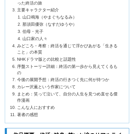
った終活の旅
主要キャラクター紹介
山口鳴海（やまぐちなるみ）
那須田優弥（なすだゆうや）
伯母・光子
山口家の人々
みどころ・考察：終活を通じて浮かびあがる「生きる
こと」の本質
NHKドラマ版との比較と話題性
序盤ストーリー詳細：終活の第一歩から見えてくるも
の
今後の展開予想：終活の行きつく先に何が待つか
カレー沢薫という作家について
まとめ：笑って泣いて、自分の人生を見つめ直せる傑
作漫画
こんな人におすすめ
著者の感想