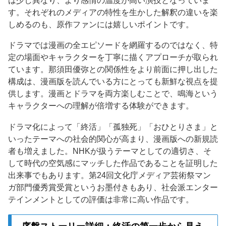
は少し異なり、より感情の温度が高い演技となっていま
す。それぞれのメディアの特性を生かした解釈の違いを楽
しめるのも、原作ファンには嬉しいポイントです。
ドラマでは漫画の全エピソードを網羅するのではなく、特
定の場面やキャラクターを丁寧に描くアプローチが取られ
ています。那須田優弥との関係性をより前面に押し出した
構成は、漫画版を読んでいる方にとっても新鮮な視点を提
供します。漫画とドラマを両方楽しむことで、鳴海という
キャラクターへの理解が倍増する体験ができます。
ドラマ化によって「終活」「孤独死」「おひとりさま」と
いったテーマへの社会的関心が高まり、漫画版への新規読
者も増えました。NHKが扱うテーマとしての適切さ、そ
して時代の空気感にマッチした作品であることを証明した
出来事でもあります。第24回文化庁メディア芸術祭マン
ガ部門優秀賞受賞というお墨付きもあり、社会派エンター
テインメントとしての評価は非常に高い作品です。