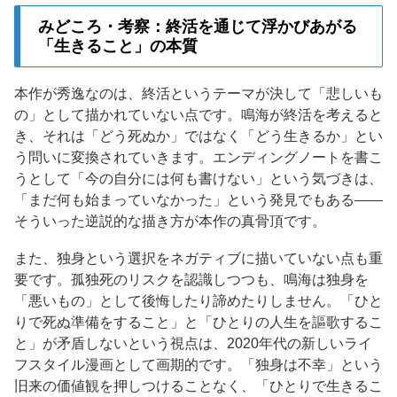
みどころ・考察：終活を通じて浮かびあがる
「生きること」の本質
本作が秀逸なのは、終活というテーマが決して「悲しいも
の」として描かれていない点です。鳴海が終活を考えると
き、それは「どう死ぬか」ではなく「どう生きるか」とい
う問いに変換されていきます。エンディングノートを書こ
うとして「今の自分には何も書けない」という気づきは、
「まだ何も始まっていなかった」という発見でもある——
そういった逆説的な描き方が本作の真骨頂です。
また、独身という選択をネガティブに描いていない点も重
要です。孤独死のリスクを認識しつつも、鳴海は独身を
「悪いもの」として後悔したり諦めたりしません。「ひと
りで死ぬ準備をすること」と「ひとりの人生を謳歌するこ
と」が矛盾しないという視点は、2020年代の新しいライ
フスタイル漫画として画期的です。「独身は不幸」という
旧来の価値観を押しつけることなく、「ひとりで生きるこ