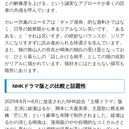
との解像度を上げる」という誠実なアプローチが多くの読
者の共感を呼んでいます。
カレー沢薫のユーモアは「ギャグ漫画」的な過剰さではな
く、日常の観察眼から来るリアルなズレ笑いです。「ある
ある」と「それは言いすぎ」の絶妙なバランスが、シリア
スになりすぎずに読み進められる快適さを生んでいます。
また、猫の魯山人の存在が鳴海の独白の受け皿となってお
り、ひとり暮らしの「話しかける相手」としての猫の役割
がリアルに描かれています。猫好きにはたまらない描写も
随所にあります。
NHKドラマ版との比較と話題性
2025年6月〜8月に放送されたNHK総合『土曜ドラマ』版
は、主演に綾瀬はるか、脚本に大森美香、主題歌に椎名林
檎「芒に月」という豪華な布陣で制作されました。綾瀬は
るかの演じる鳴海は、漫画版のやや自嘲的なコミカルさと