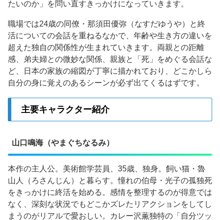
たいのか」を問い直すきっかけになっていきます。
職場では24歳の同僚・那須田優弥（なすだゆうや）と終
活についての会話を重ねるなかで、年齢や生き方の違いを
超えた独自の関係性が生まれていきます。両親との距離
感、弟夫婦との微妙な関係、親族と「死」をめぐる会話な
ど、日本の家族の縮図が丁寧に描かれており、どこかしら
自分の身に覚えのあるシーンが必ず出てくるはずです。
主要キャラクター紹介
山口鳴海（やまぐちなるみ）
本作の主人公。美術館学芸員、35歳、独身。飼い猫・魯
山人（ろさんじん）と暮らす。憧れの伯母・光子の孤独死
をきっかけに終活を始める。感情を整理するのが得意では
なく、深刻な状況でもどこかズレたリアクションをしてし
まうのがリアルで愛おしい。カレー沢薫独特の「自分ツッ