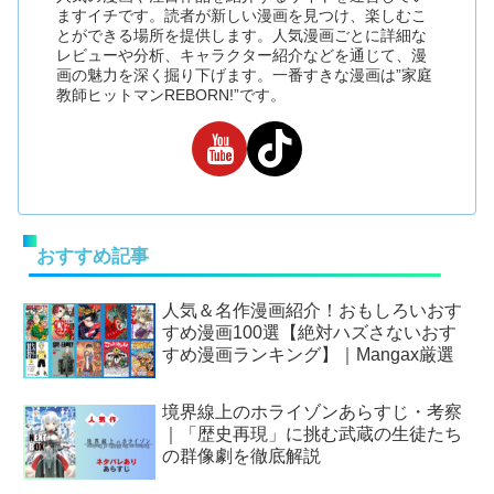
ますイチです。読者が新しい漫画を見つけ、楽しむこ
とができる場所を提供します。人気漫画ごとに詳細な
レビューや分析、キャラクター紹介などを通じて、漫
画の魅力を深く掘り下げます。一番すきな漫画は”家庭
教師ヒットマンREBORN!”です。
おすすめ記事
人気＆名作漫画紹介！おもしろいおす
すめ漫画100選【絶対ハズさないおす
すめ漫画ランキング】｜Mangax厳選
境界線上のホライゾンあらすじ・考察
｜「歴史再現」に挑む武蔵の生徒たち
の群像劇を徹底解説