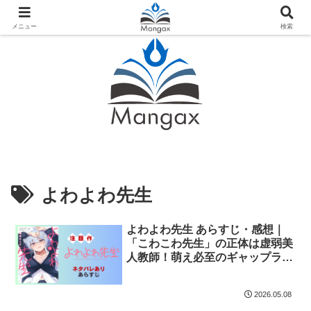
人気おすすめ漫画紹介ならMangax（マンガックス）
メニュー
検索
よわよわ先生
よわよわ先生 あらすじ・感想｜
「こわこわ先生」の正体は虚弱美
人教師！萌え必至のギャップラブ
コメ
2026.05.08