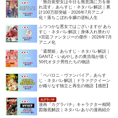
「無自覚聖女は今日も無意識に力を垂
れ流す」あらすじ・ネタバレ解説｜累
計100万部突破・2026年7月アニメ
化！落ちこぼれ令嬢の逆転人生
ふつつかな悪女ではございますが あら
すじ・ネタバレ解説｜身体入れ替わり
×宮廷ファンタジーの傑作・2026年7月
アニメ化
「還暦姫」あらすじ・ネタバレ解説｜
GANTZ・いぬやしきの奥浩哉が描く
50代オタク男性たちの物語
「ペパロニ・ヴァンパイア」あらす
じ・ネタバレ解説｜ドラァグクイーン
が織りなす独立と再生の物語【感想】
漫画『カグラバチ』キャラクター相関
図徹底解説｜ネタバレありの漫画紹介