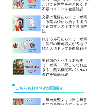
だけで異世界を生き抜く理
不尽コメディを徹底解説
文豪の花嫁あらすじ・考察
｜政略結婚から始まる明治
大正ロマンの正体を徹底解
説
旅する寿司あらすじ・考察
｜流浪の寿司職人が各地で
結ぶ人情ドラマを徹底解説
甲鉄城のカバネリあらす
じ・考察｜「死してなお生
きる」蒸気機関車バトルの
傑作を徹底解説
こちらもおすすめ漫画紹介
「無自覚聖女は今日も無意
識に力を垂れ流す」あらす