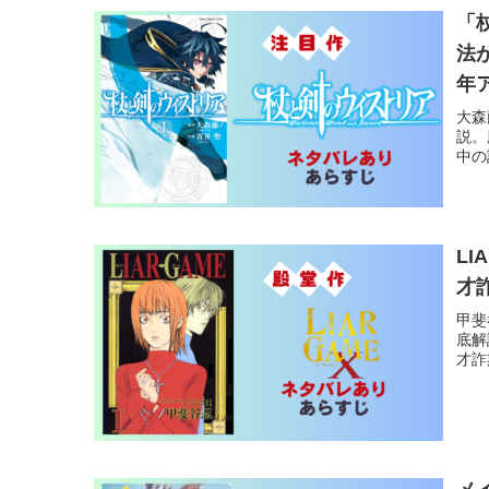
「
法
年
大森
説。
中の
L
才
甲斐
底解
才詐