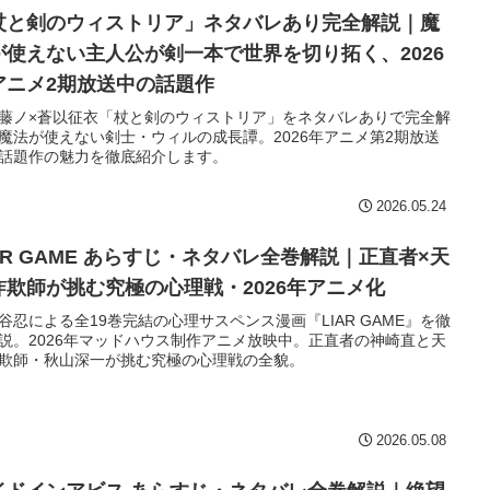
杖と剣のウィストリア」ネタバレあり完全解説｜魔
が使えない主人公が剣一本で世界を切り拓く、2026
アニメ2期放送中の話題作
藤ノ×蒼以征衣「杖と剣のウィストリア」をネタバレありで完全解
魔法が使えない剣士・ウィルの成長譚。2026年アニメ第2期放送
話題作の魅力を徹底紹介します。
2026.05.24
IAR GAME あらすじ・ネタバレ全巻解説｜正直者×天
詐欺師が挑む究極の心理戦・2026年アニメ化
谷忍による全19巻完結の心理サスペンス漫画『LIAR GAME』を徹
説。2026年マッドハウス制作アニメ放映中。正直者の神崎直と天
欺師・秋山深一が挑む究極の心理戦の全貌。
2026.05.08