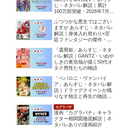
じ・ネタバレ解説｜累計
100万部突破・2026年7月ア
ニメ化！落ちこぼれ令嬢の
ふつつかな悪女ではござい
逆転人生
ますが あらすじ・ネタバレ
解説｜身体入れ替わり×宮
廷ファンタジーの傑作・
2026年7月アニメ化
「還暦姫」あらすじ・ネタ
バレ解説｜GANTZ・いぬや
しきの奥浩哉が描く50代オ
タク男性たちの物語
「ペパロニ・ヴァンパイ
ア」あらすじ・ネタバレ解
説｜ドラァグクイーンが織
りなす独立と再生の物語
【感想】
漫画『カグラバチ』キャラ
クター相関図徹底解説｜ネ
タバレありの漫画紹介