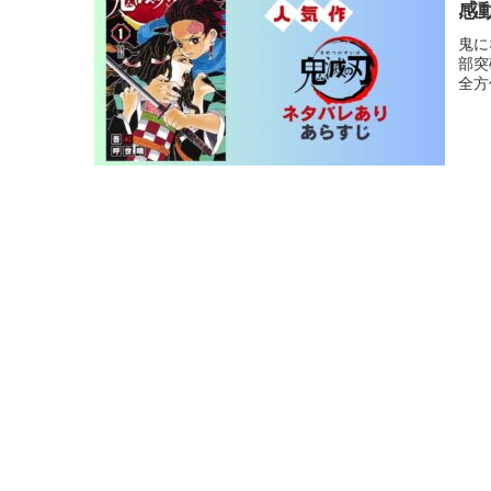
感
鬼に
部突
全方