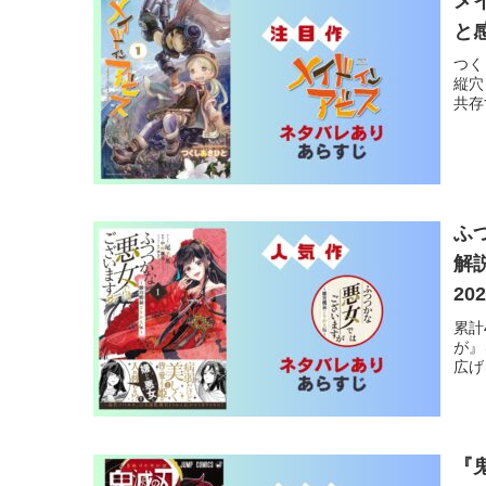
メ
と
つく
縦穴
共存
ふ
解
20
累計
が』
広げ
『