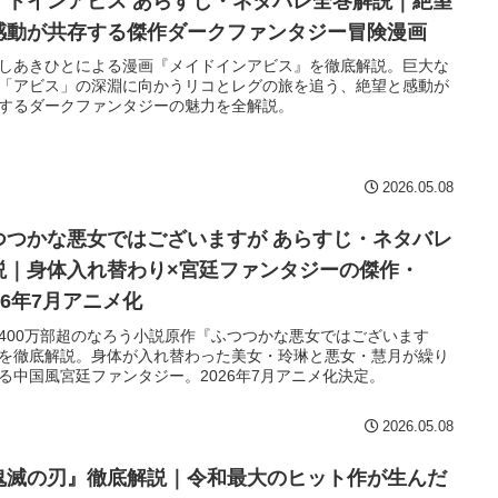
イドインアビス あらすじ・ネタバレ全巻解説｜絶望
感動が共存する傑作ダークファンタジー冒険漫画
しあきひとによる漫画『メイドインアビス』を徹底解説。巨大な
「アビス」の深淵に向かうリコとレグの旅を追う、絶望と感動が
するダークファンタジーの魅力を全解説。
2026.05.08
つつかな悪女ではございますが あらすじ・ネタバレ
説｜身体入れ替わり×宮廷ファンタジーの傑作・
26年7月アニメ化
400万部超のなろう小説原作『ふつつかな悪女ではございます
を徹底解説。身体が入れ替わった美女・玲琳と悪女・慧月が繰り
る中国風宮廷ファンタジー。2026年7月アニメ化決定。
2026.05.08
鬼滅の刃』徹底解説｜令和最大のヒット作が生んだ