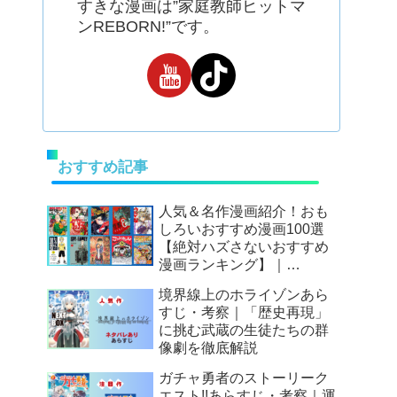
すきな漫画は”家庭教師ヒットマ
ンREBORN!”です。
おすすめ記事
人気＆名作漫画紹介！おも
しろいおすすめ漫画100選
【絶対ハズさないおすすめ
漫画ランキング】｜
Mangax厳選
境界線上のホライゾンあら
すじ・考察｜「歴史再現」
に挑む武蔵の生徒たちの群
像劇を徹底解説
ガチャ勇者のストーリーク
エスト!!あらすじ・考察｜運