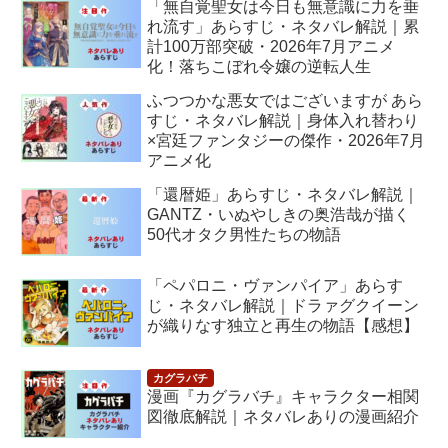
「無自覚聖女は今日も無意識に力を垂
れ流す」あらすじ・ネタバレ解説｜累
計100万部突破・2026年7月アニメ
化！落ちこぼれ令嬢の逆転人生
ふつつかな悪女ではございますが あら
すじ・ネタバレ解説｜身体入れ替わり
×宮廷ファンタジーの傑作・2026年7月
アニメ化
「還暦姫」あらすじ・ネタバレ解説｜
GANTZ・いぬやしきの奥浩哉が描く
50代オタク男性たちの物語
「ペパロニ・ヴァンパイア」あらす
じ・ネタバレ解説｜ドラァグクイーン
が織りなす独立と再生の物語【感想】
漫画『カグラバチ』キャラクター相関
図徹底解説｜ネタバレありの漫画紹介