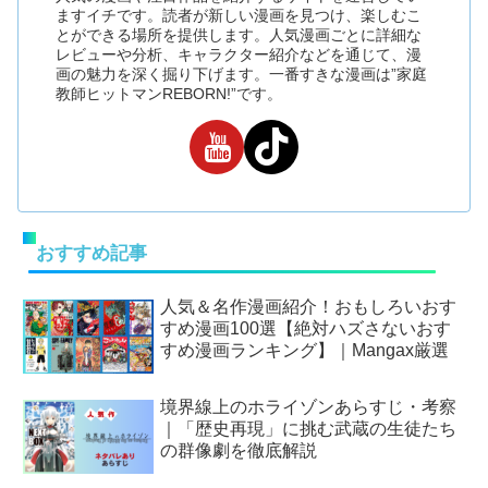
ますイチです。読者が新しい漫画を見つけ、楽しむこ
とができる場所を提供します。人気漫画ごとに詳細な
レビューや分析、キャラクター紹介などを通じて、漫
画の魅力を深く掘り下げます。一番すきな漫画は”家庭
教師ヒットマンREBORN!”です。
おすすめ記事
人気＆名作漫画紹介！おもしろいおす
すめ漫画100選【絶対ハズさないおす
すめ漫画ランキング】｜Mangax厳選
境界線上のホライゾンあらすじ・考察
｜「歴史再現」に挑む武蔵の生徒たち
の群像劇を徹底解説