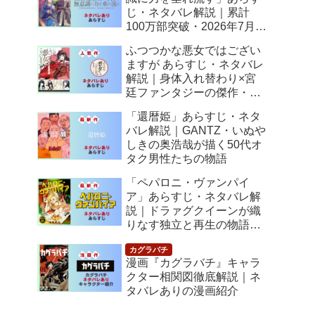
じ・ネタバレ解説｜累計
100万部突破・2026年7月ア
ニメ化！落ちこぼれ令嬢の
ふつつかな悪女ではござい
逆転人生
ますが あらすじ・ネタバレ
解説｜身体入れ替わり×宮
廷ファンタジーの傑作・
2026年7月アニメ化
「還暦姫」あらすじ・ネタ
バレ解説｜GANTZ・いぬや
しきの奥浩哉が描く50代オ
タク男性たちの物語
「ペパロニ・ヴァンパイ
ア」あらすじ・ネタバレ解
説｜ドラァグクイーンが織
りなす独立と再生の物語
【感想】
漫画『カグラバチ』キャラ
クター相関図徹底解説｜ネ
タバレありの漫画紹介