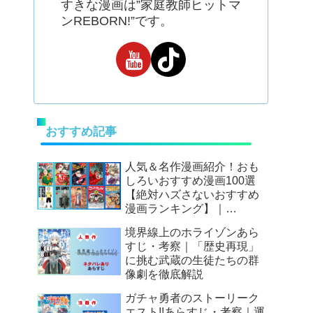
すきな漫画は”家庭教師ヒットマ
ンREBORN!”です。
おすすめ記事
人気＆名作漫画紹介！おも
しろいおすすめ漫画100選
【絶対ハズさないおすすめ
漫画ランキング】｜
Mangax厳選
境界線上のホライゾンあら
すじ・考察｜「歴史再現」
に挑む武蔵の生徒たちの群
像劇を徹底解説
ガチャ勇者のストーリーク
エスト!!あらすじ・考察｜運