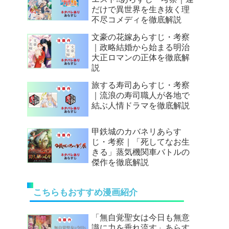
だけで異世界を生き抜く理
不尽コメディを徹底解説
文豪の花嫁あらすじ・考察
｜政略結婚から始まる明治
大正ロマンの正体を徹底解
説
旅する寿司あらすじ・考察
｜流浪の寿司職人が各地で
結ぶ人情ドラマを徹底解説
甲鉄城のカバネリあらす
じ・考察｜「死してなお生
きる」蒸気機関車バトルの
傑作を徹底解説
こちらもおすすめ漫画紹介
「無自覚聖女は今日も無意
識に力を垂れ流す」あらす