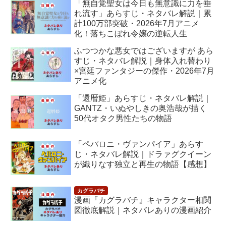
「無自覚聖女は今日も無意識に力を垂
れ流す」あらすじ・ネタバレ解説｜累
計100万部突破・2026年7月アニメ
化！落ちこぼれ令嬢の逆転人生
ふつつかな悪女ではございますが あら
すじ・ネタバレ解説｜身体入れ替わり
×宮廷ファンタジーの傑作・2026年7月
アニメ化
「還暦姫」あらすじ・ネタバレ解説｜
GANTZ・いぬやしきの奥浩哉が描く
50代オタク男性たちの物語
「ペパロニ・ヴァンパイア」あらす
じ・ネタバレ解説｜ドラァグクイーン
が織りなす独立と再生の物語【感想】
漫画『カグラバチ』キャラクター相関
図徹底解説｜ネタバレありの漫画紹介