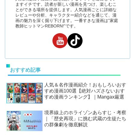
ますイチです。読者が新しい漫画を見つけ、楽しむこ
とができる場所を提供します。人気漫画ごとに詳細な
レビューや分析、キャラクター紹介などを通じて、漫
画の魅力を深く掘り下げます。一番すきな漫画は”家庭
教師ヒットマンREBORN!”です。
おすすめ記事
人気＆名作漫画紹介！おもしろいおす
すめ漫画100選【絶対ハズさないおす
すめ漫画ランキング】｜Mangax厳選
境界線上のホライゾンあらすじ・考察
｜「歴史再現」に挑む武蔵の生徒たち
の群像劇を徹底解説